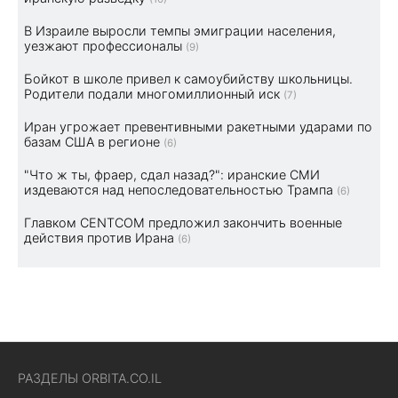
В Израиле выросли темпы эмиграции населения,
уезжают профессионалы
(9)
Бойкот в школе привел к самоубийству школьницы.
Родители подали многомиллионный иск
(7)
Иран угрожает превентивными ракетными ударами по
базам США в регионе
(6)
"Что ж ты, фраер, сдал назад?": иранские СМИ
издеваются над непоследовательностью Трампа
(6)
Главком CENTCOM предложил закончить военные
действия против Ирана
(6)
РАЗДЕЛЫ ORBITA.CO.IL