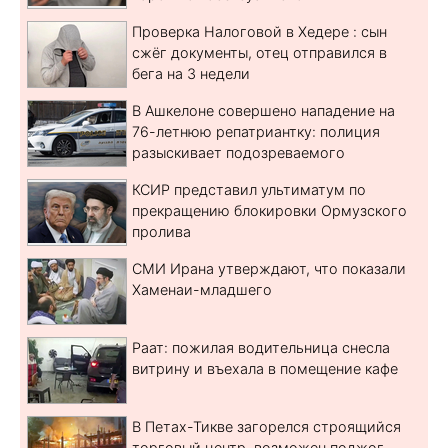
Проверка Налоговой в Хедере : сын
сжёг документы, отец отправился в
бега на 3 недели
В Ашкелоне совершено нападение на
76-летнюю репатриантку: полиция
разыскивает подозреваемого
КСИР представил ультиматум по
прекращению блокировки Ормузского
пролива
СМИ Ирана утверждают, что показали
Хаменаи-младшего
Раат: пожилая водительница снесла
витрину и въехала в помещение кафе
В Петах-Тикве загорелся строящийся
торговый центр, возможен поджог