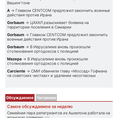
Вашингтоне
A
→
Главком CENTCOM предложил закончить военные
действия против Ирана
Gorbaum
→
ЦАХАЛ разыскивает боевика на
территории поселения в Самарии
Gorbaum
→
Главком CENTCOM предложил закончить
военные действия против Ирана
Gorbaum
→
В Иерусалиме вновь произошли
столкновения ортодоксов с полицией
Mazepa
→
В Иерусалиме вновь произошли
столкновения ортодоксов с полицией
Carciente
→
СМИ обвинили главу «Моссад» Гофмана
«в советских чистках» и удалении несогласных
Обсуждаемое
Читаемое
Самое обсуждаемое за неделю
Семейная пара репатриантов из Ашкелона работала на
иранскую разведку
(10)