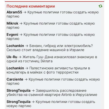
Последние комментарии
Abram55
→
Крупные политики готовы создать новую
партию
Mikrok
→
Крупные политики готовы создать новую
партию
Evgeni
→
Крупные политики готовы создать новую
партию
Lochankin
→
Бензин, гибрид или электромобиль?
Cколько стоит владение машиной в Израиле
Uk-Ru
→
Житель Гуш-Дана изнасиловал знакомую в
одной из гостиниц Эйлата
Lochankin
→
Палестинские активисты пришли в
концлагерь в майках с фото террористки
Carciente
→
Крупные политики готовы создать новую
партию
StrongTequila
→
Завершилось расследование
убийства на съемной квартире Airbnb в Иерусалиме
StrongTequila
→
Крупные политики готовы создать
новую партию