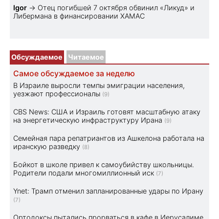
Igor
→
Отец погибшей 7 октября обвинил «Ликуд» и
Либермана в финансировании ХАМАС
Обсуждаемое
Читаемое
Самое обсуждаемое за неделю
В Израиле выросли темпы эмиграции населения,
уезжают профессионалы
(9)
CBS News: США и Израиль готовят масштабную атаку
на энергетическую инфраструктуру Ирана
(9)
Семейная пара репатриантов из Ашкелона работала на
иранскую разведку
(8)
Бойкот в школе привел к самоубийству школьницы.
Родители подали многомиллионный иск
(7)
Ynet: Трамп отменил запланированные удары по Ирану
(7)
Ортодоксы пытались прорваться в кафе в Иерусалиме