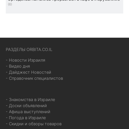
(6)
РАЗДЕЛЫ ORBITA.CO.IL
- Новости Израиля
- Видео дня
- Дайджест Новостей
- Справочник специалистов
- Знакомства в Израиле
- Доски объявлений
- Афиша выступлений
- Погода в Израиле
- Скидки и обзоры товаров