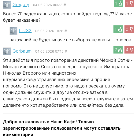
1
1
Gregory
04.06.2026 06:33
#
Более 70 задержанных,и сколько пойдёт под суд?? И какое
будет наказание?
1
0
List32
06.06.2026 11:26
#
наказаний не будет иначе не выборах не хватит голосов
7
4
Gorbaum
04.06.2026 07:15
#
Эти действия просто повторения действий Чёрной Сотни-
Монархического Союза последнего русского Императора
Николая Второго или нацистских
штурмовиков,устраивавших еврейские и прочие
погромы.Это не допустимо, это надо пресекать,почему
одни должны служить а другие отсиживаться в
ешиве,закон должен быть один для всех:отслужите а затем
делайте что хотите,работайте или слоняйтесь без дела.
Добро пожаловать в Наше Кафе! Только
зарегистрированные пользователи могут оставлять
комментарии.