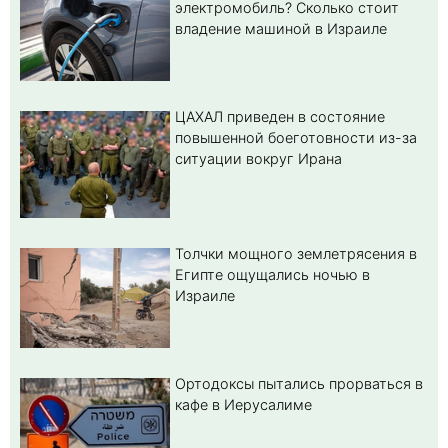
электромобиль? Cколько стоит
владение машиной в Израиле
ЦАХАЛ приведен в состояние
повышенной боеготовности из-за
ситуации вокруг Ирана
Толчки мощного землетрясения в
Египте ощущались ночью в
Израиле
Ортодоксы пытались прорваться в
кафе в Иерусалиме