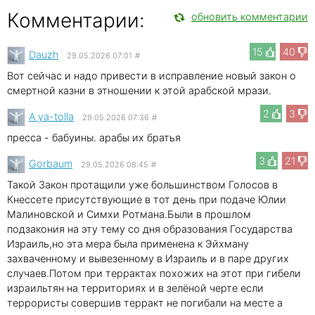
Комментарии:
обновить комментарии
15
40
Dauzh
29.05.2026 07:01
#
Вот сейчас и надо привести в исправление новый закон о
смертной казни в этношении к этой арабской мрази.
2
3
A ya-tolla
29.05.2026 07:36
#
пресса - бабуины. арабы их братья
3
21
Gorbaum
29.05.2026 08:45
#
Такой Закон протащили уже большинством Голосов в
Кнессете присутствующие в тот день при подаче Юлии
Малиновской и Симхи Ротмана.Были в прошлом
подзакония на эту тему со дня образования Государства
Израиль,но эта мера была применена к Эйхману
захваченному и вывезенному в Израиль и в паре других
случаев.Потом при террактах похожих на этот при гибели
израильтян на территориях и в зелёной черте если
террористы совершив терракт не погибали на месте а