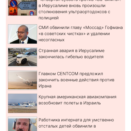
в Иерусалиме вновь произошли
столкновения ультраортодоксов с
полицией
СМИ обвинили главу «Моссад» Гофмана
«в советских чистках» и удалении
несогласных
Странная авария в Иерусалиме
закончилась гибелью водителя
Главком CENTCOM предложил
закончить военные действия против
Ирана
Крупная американская авиакомпания
возобновит полеты в Израиль
Работника интерната для умственно
отсталых детей обвинили в