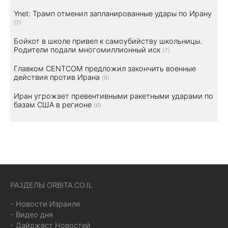
Ynet: Трамп отменил запланированные удары по Ирану
(7)
Бойкот в школе привел к самоубийству школьницы.
Родители подали многомиллионный иск
(7)
Главком CENTCOM предложил закончить военные
действия против Ирана
(6)
Иран угрожает превентивными ракетными ударами по
базам США в регионе
(6)
РАЗДЕЛЫ ORBITA.CO.IL
- Новости Израиля
- Видео дня
- Дайджест Новостей