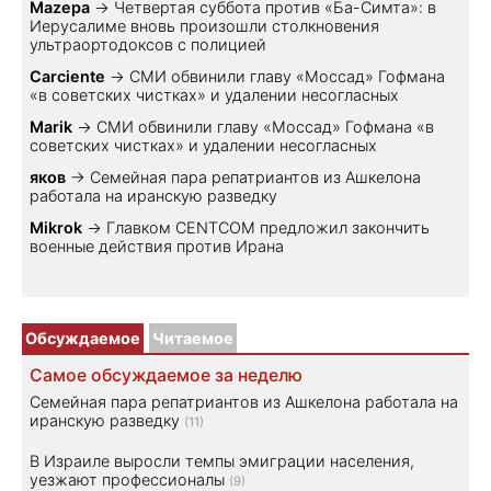
Mazepa
→
Четвертая суббота против «Ба-Симта»: в
Иерусалиме вновь произошли столкновения
ультраортодоксов с полицией
Carciente
→
СМИ обвинили главу «Моссад» Гофмана
«в советских чистках» и удалении несогласных
Marik
→
СМИ обвинили главу «Моссад» Гофмана «в
советских чистках» и удалении несогласных
яков
→
Семейная пара репатриантов из Ашкелона
работала на иранскую разведку
Mikrok
→
Главком CENTCOM предложил закончить
военные действия против Ирана
Обсуждаемое
Читаемое
Самое обсуждаемое за неделю
Семейная пара репатриантов из Ашкелона работала на
иранскую разведку
(11)
В Израиле выросли темпы эмиграции населения,
уезжают профессионалы
(9)