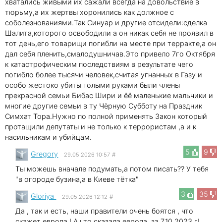
хватались живыми их сажали всегда на довольствие в
тюрьму,а их жертвы хоронились как должное с
соболезнованиями.Так Синуар и другие отсидели:сделка
Шалита,которого освободили а он никак себя не проявил в
тот день,его товарищи погибли на месте при терракте,а он
дал себя пленить,смалодушничав.Это привело 7го Октября
к катастрофическим последствиям в результате чего
погибло более тысячи человек,считая угнанных в Газу и
особо жестоко убиты голыми руками были члены
прекрасной семьи Бибас Шири и ёё маленькие мальчики и
многие другие семьи в ту Чёрную Субботу на Праздник
Симхат Тора.Нужно по полной применять Закон который
протащили депутаты и не только к террористам ,а и к
насильникам и убийцам.
5
9
Gregory
29.05.2026 10:57
#
Ты можешь вначале подумать,а потом писать?? У тебя
"в огороде бузина,а в Киеве тётка"
3
35
Gloriya
29.05.2026 12:12
#
Да , так и есть, наши правители очень боятся , что
скажет европа ! А что сказала европа. за 7.10.2023 г!