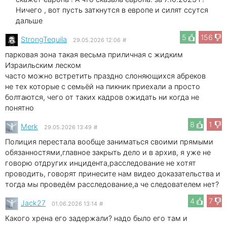
Ничего , вот пусть заткнутся в европе и силят ссутся
дальше
5
156
StrongTequila
29.05.2026 12:06
#
парковая зона такая весьма приличная с жидким
Израильским леском
часто можно встретить праздно слоняющихся абреков
не тех которые с семьёй на пикник приехали а просто
болтаются, чего от таких кадров ожидать ни когда не
понятно
8
1
Merk
29.05.2026 13:49
#
Полиция перестала вообще заниматься своими прямыми
обязанностями,главное закрыть дело и в архив, я уже не
говорю отдругих инцидента,расследование не хотят
проводить, говорят принесите нам видео доказательства и
тогда мы проведём расследование,а че следователем нет?
4
7
Jack27
01.06.2026 13:14
#
Какого хрена его задержали? надо было его там и