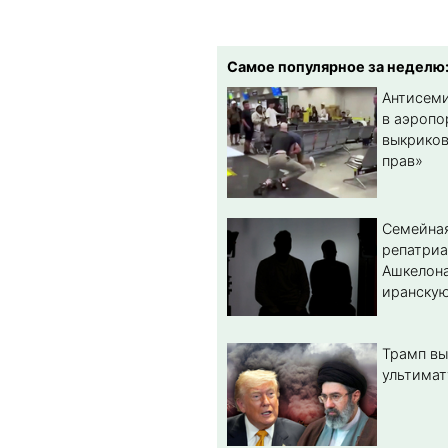
Самое популярное за неделю
Антисеми
в аэропо
выкриков
прав»
Семейная
репатриа
Ашкелона
иранскую
Трамп вы
ультимат