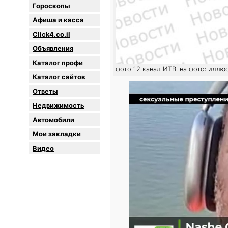
Гороскопы
Афиша и касса
Click4.co.il
Объявления
Каталог профи
фото 12 канал ИТВ. на фото: иллю
Каталог сайтов
Oтветы
Недвижимость
Автомобили
Мои закладки
Видео