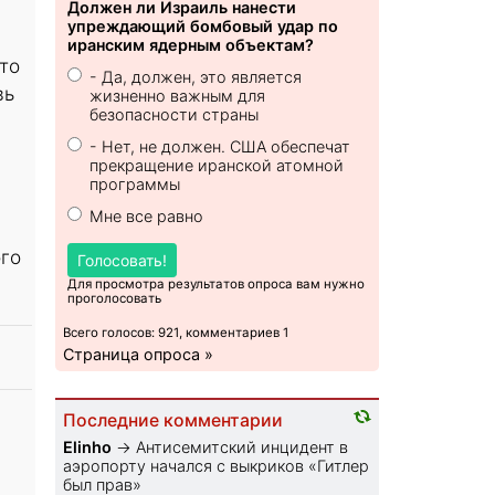
Должен ли Израиль нанести
упреждающий бомбовый удар по
иранским ядерным объектам?
то
- Да, должен, это является
вь
жизненно важным для
безопасности страны
- Нет, не должен. США обеспечат
прекращение иранской атомной
программы
Мне все равно
ого
Голосовать!
Для просмотра результатов опроса вам нужно
проголосовать
Всего голосов: 921, комментариев 1
Страница опроса »
Последние комментарии
Elinho
→
Антисемитский инцидент в
аэропорту начался с выкриков «Гитлер
был прав»