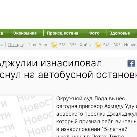
ка
Экономика
Происшествия
Фото
Здоровье
0₪
|
Погода
:
Тель Авив
:
Хайфа
:
Иерус
26° - 33°
24° - 30°
джулии изнасиловал
снул на автобусной останов
Окружной суд Лода вынес
сегодня приговор Ахмеду Уду 
арабского поселка Джальджул
который признал себя виновн
в изнасиловании 15-летней
школьницы в Петах-Тикве.