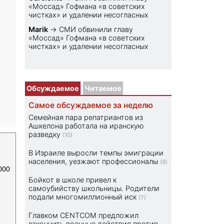
«Моссад» Гофмана «в советских
чистках» и удалении несогласных
Marik
→
СМИ обвинили главу
«Моссад» Гофмана «в советских
чистках» и удалении несогласных
Обсуждаемое
Читаемое
Самое обсуждаемое за неделю
Семейная пара репатриантов из
Ашкелона работала на иранскую
разведку
(10)
В Израиле выросли темпы эмиграции
населения, уезжают профессионалы
(9)
000
Бойкот в школе привел к
самоубийству школьницы. Родители
подали многомиллионный иск
(7)
Главком CENTCOM предложил
закончить военные действия против