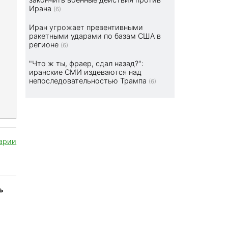
Ирана
(6)
Иран угрожает превентивными
ракетными ударами по базам США в
регионе
(6)
"Что ж ты, фраер, сдал назад?":
иранские СМИ издеваются над
непоследовательностью Трампа
(6)
арии
ь