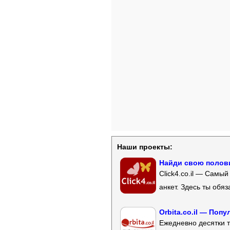
Наши проекты:
Найди свою полови
Click4.co.il — Самы
анкет. Здесь ты обя
Orbita.co.il — Поп
Ежедневно десятки т