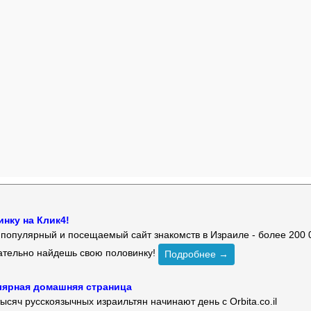
нку на Клик4!
й популярный и посещаемый сайт знакомств в Израиле - более 200 
зательно найдешь свою половинку!
Подробнее →
улярная домашняя страница
ысяч русскоязычных израильтян начинают день с Orbita.co.il