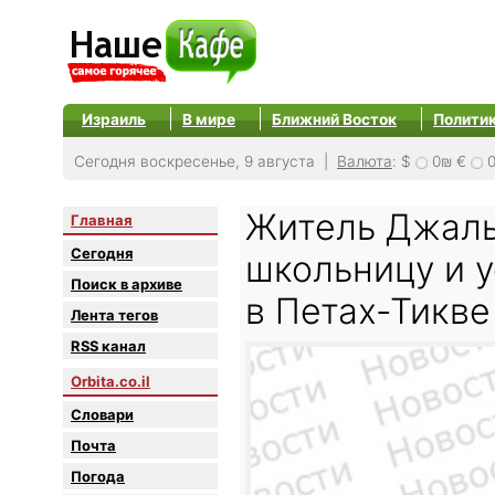
Израиль
В мире
Ближний Восток
Полити
Сегодня воскресенье, 9 августа |
Валюта
:
$
0₪
€
Житель Джаль
Главная
Сегодня
школьницу и у
Поиск в архиве
в Петах-Тикве
Лента тегов
RSS канал
Orbita.co.il
Словари
Почта
Погода