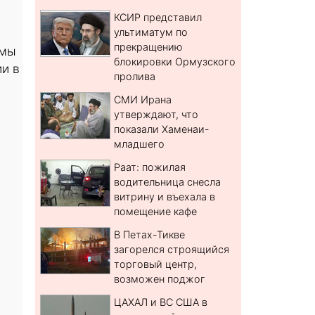
КСИР представил
ультиматум по
прекращению
ьмы
блокировки Ормузского
и в
пролива
СМИ Ирана
утверждают, что
показали Хаменаи-
младшего
Раат: пожилая
водительница снесла
витрину и въехала в
помещение кафе
В Петах-Тикве
загорелся строящийся
торговый центр,
возможен поджог
ЦАХАЛ и ВС США в