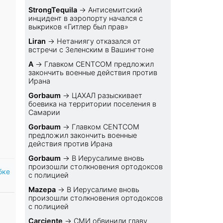
StrongTequila
→
Антисемитский
инцидент в аэропорту начался с
выкриков «Гитлер был прав»
Liran
→
Нетаниягу отказался от
встречи с Зеленским в Вашингтоне
A
→
Главком CENTCOM предложил
закончить военные действия против
Ирана
Gorbaum
→
ЦАХАЛ разыскивает
боевика на территории поселения в
Самарии
Gorbaum
→
Главком CENTCOM
предложил закончить военные
действия против Ирана
Gorbaum
→
В Иерусалиме вновь
произошли столкновения ортодоксов
бке
с полицией
Mazepa
→
В Иерусалиме вновь
произошли столкновения ортодоксов
с полицией
Carciente
→
СМИ обвинили главу