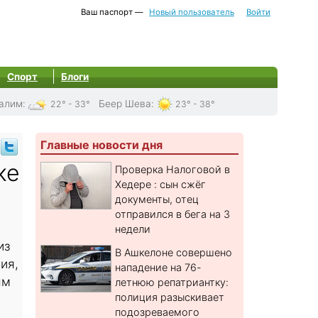
Ваш паспорт —
Новый пользователь
Войти
Спорт
Блоги
алим
:
Беер Шева
:
22° - 33°
23° - 38°
Главные новости дня
ке
Проверка Налоговой в
Хедере : сын сжёг
документы, отец
отправился в бега на 3
недели
из
В Ашкелоне совершено
ия,
нападение на 76-
ым
летнюю репатриантку:
полиция разыскивает
подозреваемого