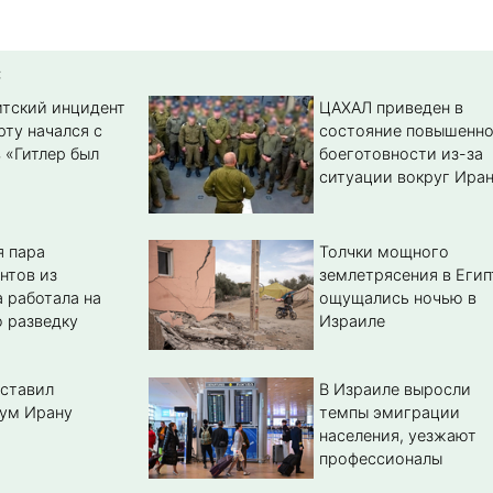
:
тский инцидент
ЦАХАЛ приведен в
рту начался с
состояние повышенн
 «Гитлер был
боеготовности из-за
ситуации вокруг Ира
 пара
Толчки мощного
нтов из
землетрясения в Егип
 работала на
ощущались ночью в
 разведку
Израиле
ставил
В Израиле выросли
ум Ирану
темпы эмиграции
населения, уезжают
профессионалы