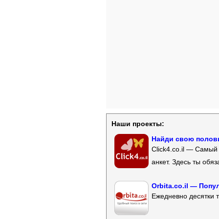
Наши проекты:
Найди свою полови
Click4.co.il — Самы
анкет. Здесь ты обя
Orbita.co.il — Поп
Ежедневно десятки т