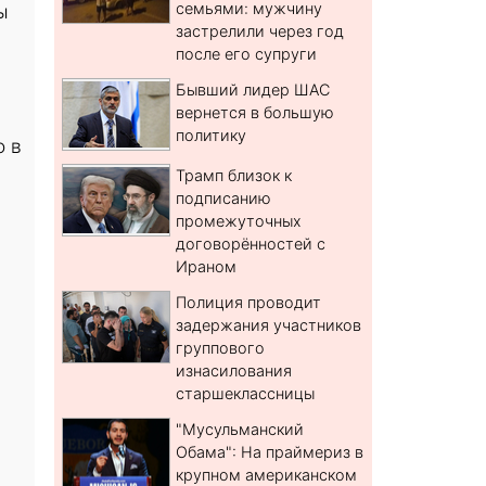
семьями: мужчину
ы
застрелили через год
после его супруги
Бывший лидер ШАС
вернется в большую
политику
о в
Трамп близок к
подписанию
промежуточных
договорённостей с
Ираном
Полиция проводит
задержания участников
группового
изнасилования
старшеклассницы
"Мусульманский
Обама": На праймериз в
крупном американском