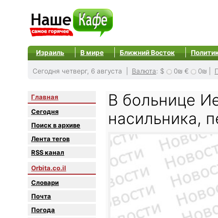
Израиль
В мире
Ближний Восток
Полити
Сегодня четверг, 6 августа |
Валюта
:
$
0₪
€
0₪
|
В больнице И
Главная
Сегодня
насильника, 
Поиск в архиве
Лента тегов
RSS канал
Orbita.co.il
Словари
Почта
Погода