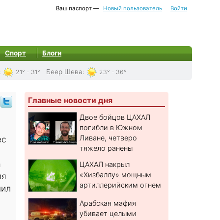
Ваш паспорт —
Новый пользователь
Войти
Спорт
Блоги
:
Беер Шева
:
21° - 31°
23° - 36°
Главные новости дня
Двое бойцов ЦАХАЛ
погибли в Южном
Ливане, четверо
ес
тяжело ранены
а
ЦАХАЛ накрыл
«Хизбаллу» мощным
мя
артиллерийским огнем
шил
Арабская мафия
убивает целыми