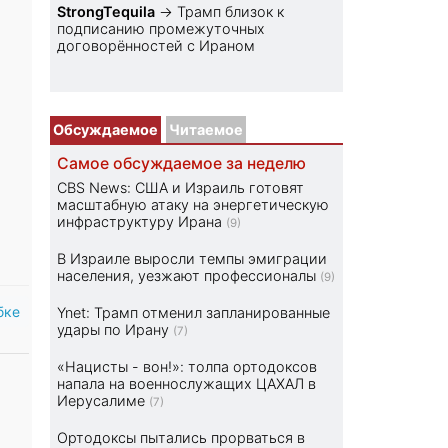
StrongTequila
→
Трамп близок к
подписанию промежуточных
договорённостей с Ираном
Обсуждаемое
Читаемое
Самое обсуждаемое за неделю
CBS News: США и Израиль готовят
масштабную атаку на энергетическую
инфраструктуру Ирана
(9)
В Израиле выросли темпы эмиграции
населения, уезжают профессионалы
(9)
бке
Ynet: Трамп отменил запланированные
удары по Ирану
(7)
«Нацисты - вон!»: толпа ортодоксов
напала на военнослужащих ЦАХАЛ в
Иерусалиме
(7)
Ортодоксы пытались прорваться в