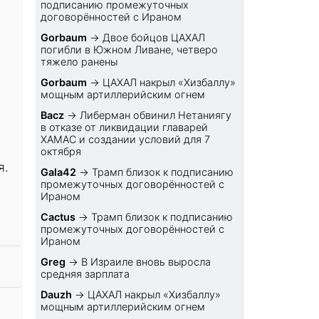
подписанию промежуточных
договорённостей с Ираном
Gorbaum
→
Двое бойцов ЦАХАЛ
погибли в Южном Ливане, четверо
тяжело ранены
Gorbaum
→
ЦАХАЛ накрыл «Хизбаллу»
мощным артиллерийским огнем
Bacz
→
Либерман обвинил Нетаниягу
в отказе от ликвидации главарей
ХАМАС и создании условий для 7
октября
я.
Gala42
→
Трамп близок к подписанию
промежуточных договорённостей с
Ираном
Cactus
→
Трамп близок к подписанию
промежуточных договорённостей с
Ираном
Greg
→
В Израиле вновь выросла
средняя зарплата
Dauzh
→
ЦАХАЛ накрыл «Хизбаллу»
мощным артиллерийским огнем