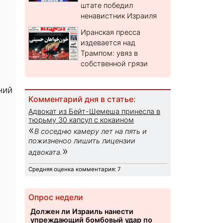
штате победил
ненавистник Израиля
Иранская пресса
издевается над
Трампом: увяз в
собственной грязи
ний
Комментарий дня в статье:
Адвокат из Бейт-Шемеша принесла в
тюрьму 30 капсул с кокаином
«
В соседню камеру лет на пять и
пожизненоо лишить лицензии
»
адвоката.
Средняя оценка комментария: 7
Опрос недели
Должен ли Израиль нанести
упреждающий бомбовый удар по