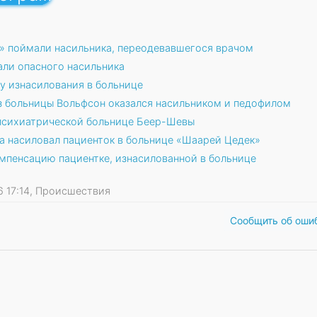
» поймали насильника, переодевавшегося врачом
али опасного насильника
у изнасилования в больнице
 больницы Вольфсон оказался насильником и педофилом
 психиатрической больнице Беер-Шевы
 насиловал пациенток в больнице «Шаарей Цедек»
мпенсацию пациентке, изнасилованной в больнице
26 17:14, Происшествия
Сообщить об оши