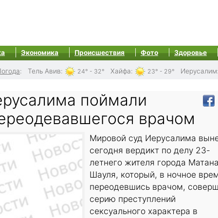
ка
Экономика
Происшествия
Фото
Здоровье
Погода
:
Тель Авив
:
Хайфа
:
Иерусалим
24° - 32°
23° - 29°
ерусалима поймали
переодевавшегося врачом
Мировой суд Иерусалима вын
сегодня вердикт по делу 23-
летнего жителя города Матан
Шауля, который, в ночное вре
переодевшись врачом, совер
серию преступлений
сексуального характера в