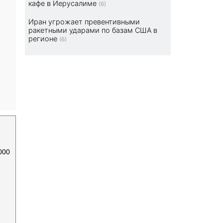
кафе в Иерусалиме
(6)
Иран угрожает превентивными
ракетными ударами по базам США в
регионе
(6)
000