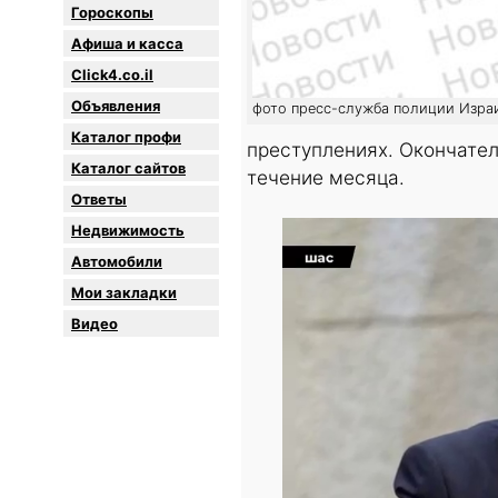
Гороскопы
Афиша и касса
Click4.co.il
Объявления
фото пресс-служба полиции Израи
Каталог профи
преступлениях. Окончател
Каталог сайтов
течение месяца.
Oтветы
Недвижимость
Автомобили
Мои закладки
Видео