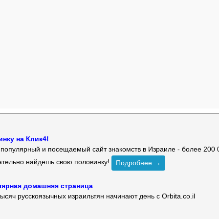
нку на Клик4!
й популярный и посещаемый сайт знакомств в Израиле - более 200 
зательно найдешь свою половинку!
Подробнее →
улярная домашняя страница
ысяч русскоязычных израильтян начинают день с Orbita.co.il