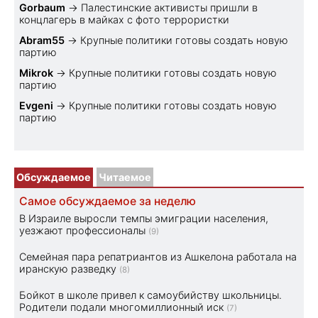
Gorbaum
→
Палестинские активисты пришли в
концлагерь в майках с фото террористки
Abram55
→
Крупные политики готовы создать новую
партию
Mikrok
→
Крупные политики готовы создать новую
партию
Evgeni
→
Крупные политики готовы создать новую
партию
Обсуждаемое
Читаемое
Самое обсуждаемое за неделю
В Израиле выросли темпы эмиграции населения,
уезжают профессионалы
(9)
Семейная пара репатриантов из Ашкелона работала на
иранскую разведку
(8)
Бойкот в школе привел к самоубийству школьницы.
Родители подали многомиллионный иск
(7)