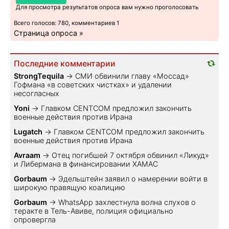
Для просмотра результатов опроса вам нужно проголосовать
Всего голосов: 780, комментариев 1
Страница опроса »
Последние комментарии
StrongTequila
→
СМИ обвинили главу «Моссад»
Гофмана «в советских чистках» и удалении
несогласных
Yoni
→
Главком CENTCOM предложил закончить
военные действия против Ирана
Lugatch
→
Главком CENTCOM предложил закончить
военные действия против Ирана
Avraam
→
Отец погибшей 7 октября обвинил «Ликуд»
и Либермана в финансировании ХАМАС
Gorbaum
→
Эдельштейн заявил о намерении войти в
широкую правящую коалицию
Gorbaum
→
WhatsApp захлестнула волна слухов о
теракте в Тель-Авиве, полиция официально
опровергла