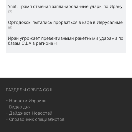
Ynet: Трамп отменил запланированные удары по Ирану
(7)
Ортодоксы пытались прорваться в кафе в Иерусалиме
(6)
Иран угрожает превентивными ракетными ударами по
базам США в регионе
(6)
РАЗДЕЛЫ ORBITA.CO.IL
- Новости Израиля
- Видео дня
- Дайджест Новостей
- Справочник специалистов