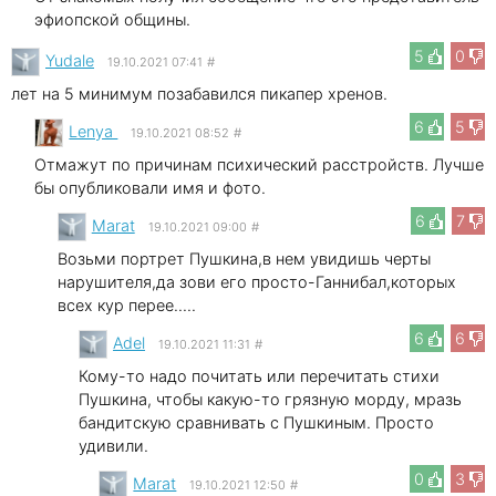
эфиопской общины.
5
0
Yudale
19.10.2021 07:41
#
лет на 5 минимум позабавился пикапер хренов.
6
5
Lenya
19.10.2021 08:52
#
Отмажут по причинам психический расстройств. Лучше
бы опубликовали имя и фото.
6
7
Marat
19.10.2021 09:00
#
Возьми портрет Пушкина,в нем увидишь черты
нарушителя,да зови его просто-Ганнибал,которых
всех кур перее.....
6
6
Adel
19.10.2021 11:31
#
Кому-то надо почитать или перечитать стихи
Пушкина, чтобы какую-то грязную морду, мразь
бандитскую сравнивать с Пушкиным. Просто
удивили.
0
3
Marat
19.10.2021 12:50
#