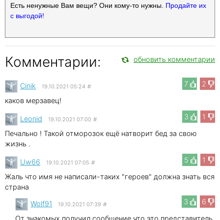
Есть ненужные Вам вещи? Они кому-то нужны.
Продайте их
с выгодой!
Комментарии:
обновить комментарии
7
2
Cinik
19.10.2021 05:24
#
каков мерзавец!
3
1
Leonid
19.10.2021 07:00
#
Печально ! Такой отморозок ещё натворит бед за свою
жизнь .
5
1
Uw66
19.10.2021 07:05
#
Жаль что имя не написали-таких "героев" должна знать вся
страна
3
6
Wolf91
19.10.2021 07:39
#
От знакомых получил сообщение что это представитель