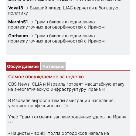
Vova18
→
Бывший лидер ШАС вернется в большую
политику
Marnin51
→
Трамп близок к подписанию
промежуточных договорённостей с Ираном
Gorbaum
→
Трамп близок к подписанию
промежуточных договорённостей с Ираном
Обсуждаемое
Читаемое
Самое обсуждаемое за неделю
CBS News: США и Израиль готовят масштабную атаку
на энергетическую инфраструктуру Ирана
(9)
В Израиле выросли темпы эмиграции населения,
уезжают профессионалы
(9)
Ynet: Трамп отменил запланированные удары по Ирану
(7)
«Нацисты - вон!»: толпа ортодоксов напала на