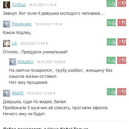
2
0
TotGus
19.10.2021 11:10
#
Зевнул. Вот если б девушка молодого человека....
8
1
Pepelyaev
19.10.2021 11:15
#
Каков подлец.
2
7
Lili
19.10.2021 11:44
#
Отелло...Придурок уникальный!
5
2
Khludov
19.10.2021 12:03
#
На святое позарился , трубу разбил , женщину без
смысла жизни оставил.
Нет ему прощения.
1
0
Alla56
19.10.2021 12:56
#
Девушка, судя по видео, белая.
Прибежали 5 мужчин её спасать, прогнали эфиопа.
Ничего ему не будет.