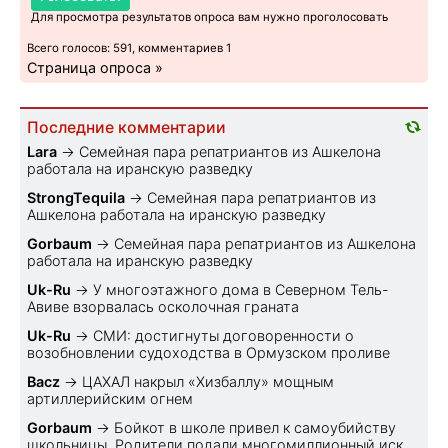
Для просмотра результатов опроса вам нужно проголосовать
Всего голосов: 591, комментариев 1
Страница опроса »
Последние комментарии
Lara
→
Семейная пара репатриантов из Ашкелона
работала на иранскую разведку
StrongTequila
→
Семейная пара репатриантов из
Ашкелона работала на иранскую разведку
Gorbaum
→
Семейная пара репатриантов из Ашкелона
работала на иранскую разведку
Uk-Ru
→
У многоэтажного дома в Северном Тель-
Авиве взорвалась осколочная граната
Uk-Ru
→
СМИ: достигнуты договоренности о
возобновлении судоходства в Ормузском проливе
Bacz
→
ЦАХАЛ накрыл «Хизбаллу» мощным
артиллерийским огнем
Gorbaum
→
Бойкот в школе привел к самоубийству
школьницы. Родители подали многомиллионный иск