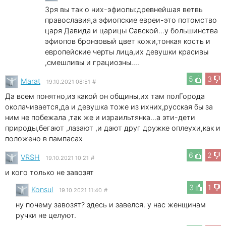
Зря вы так о них-эфиопы:древнейшая ветвь
православия,а эфиопские евреи-это потомство
царя Давида и царицы Савской...у большинства
эфиопов бронзовый цвет кожи,тонкая кость и
европейские черты лица,их девушки красивы
,смешливы и грациозны....
5
3
Marat
19.10.2021 08:51
#
Да всем понятно,из какой он общины,их там полГорода
околачивается,да и девушка тоже из ихних,русская бы за
ним не побежала ,так же и израильтянка...а эти-дети
природы,бегают ,лазают ,и дают друг дружке оплеухи,как и
положено в пампасах
6
2
VRSH
19.10.2021 10:21
#
и кого только не завозят
3
1
Konsul
19.10.2021 11:40
#
ну почему завозят? здесь и завелся. у нас женщинам
ручки не целуют.