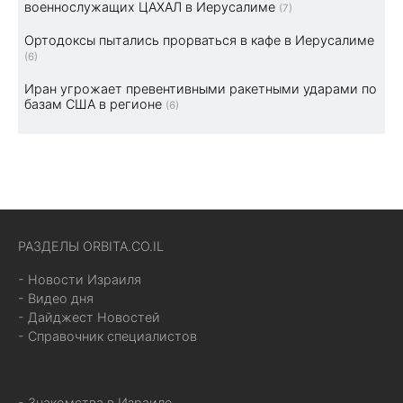
военнослужащих ЦАХАЛ в Иерусалиме
(7)
Ортодоксы пытались прорваться в кафе в Иерусалиме
(6)
Иран угрожает превентивными ракетными ударами по
базам США в регионе
(6)
РАЗДЕЛЫ ORBITA.CO.IL
- Новости Израиля
- Видео дня
- Дайджест Новостей
- Справочник специалистов
- Знакомства в Израиле