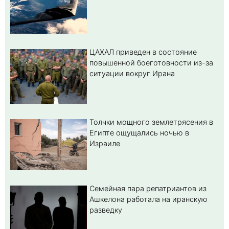
ЦАХАЛ приведен в состояние
повышенной боеготовности из-за
ситуации вокруг Ирана
Толчки мощного землетрясения в
Египте ощущались ночью в
Израиле
Семейная пара репатриантов из
Ашкелона работала на иранскую
разведку