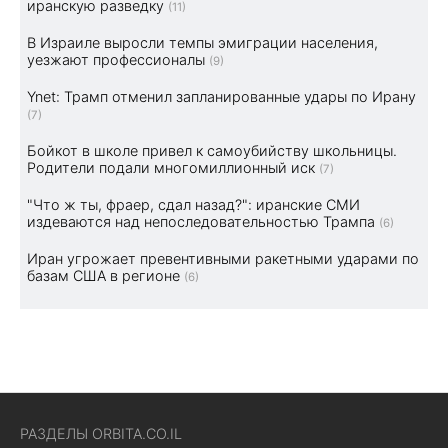
иранскую разведку
(11)
В Израиле выросли темпы эмиграции населения,
уезжают профессионалы
(9)
Ynet: Трамп отменил запланированные удары по Ирану
(7)
Бойкот в школе привел к самоубийству школьницы.
Родители подали многомиллионный иск
(7)
"Что ж ты, фраер, сдал назад?": иранские СМИ
издеваются над непоследовательностью Трампа
(6)
Иран угрожает превентивными ракетными ударами по
базам США в регионе
(6)
РАЗДЕЛЫ ORBITA.CO.IL