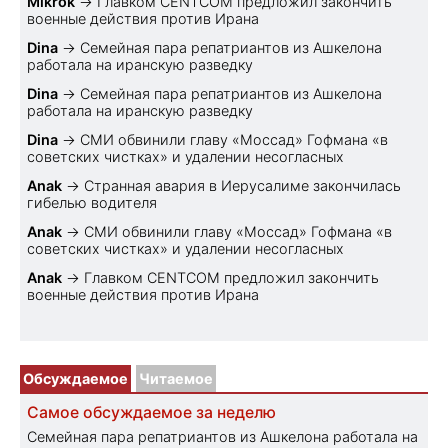
Mikrok
→
Главком CENTCOM предложил закончить
военные действия против Ирана
Dina
→
Семейная пара репатриантов из Ашкелона
работала на иранскую разведку
Dina
→
Семейная пара репатриантов из Ашкелона
работала на иранскую разведку
Dina
→
СМИ обвинили главу «Моссад» Гофмана «в
советских чистках» и удалении несогласных
Anak
→
Странная авария в Иерусалиме закончилась
гибелью водителя
Anak
→
СМИ обвинили главу «Моссад» Гофмана «в
советских чистках» и удалении несогласных
Anak
→
Главком CENTCOM предложил закончить
военные действия против Ирана
Обсуждаемое
Читаемое
Самое обсуждаемое за неделю
Семейная пара репатриантов из Ашкелона работала на