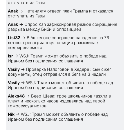
отступать из Газы
Anak
→
Нетаниягу отверг план Трампа и отказался
отступать из Газы
Anak
→
Опрос Kan зафиксировал резкое сокращение
разрыва между Биби и оппозицией
List32
→
В Ашкелоне совершено нападение на 76-
летнюю репатриантку: полиция разыскивает
подозреваемого
Isr
→
WSJ: Трамп может объявить о победе над
Ираном без подписания соглашения
Vasily
→
Проверка Налоговой в Хедере : сын сжёг
документы, отец отправился в бега на 3 недели
Vasily
→
WSJ: Трамп может объявить о победе над
Ираном без подписания соглашения
Aleks48
→
Беер-Шева: трое школьников «взяли в
плен» и несколько часов издевались над парой
гомосексуалистов
Nik
→
WSJ: Трамп может объявить о победе над
Ираном без подписания соглашения