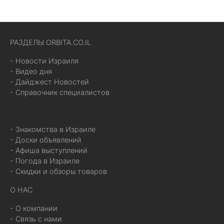
РАЗДЕЛЫ ORBITA.CO.IL
- Новости Израиля
- Видео дня
- Дайджест Новостей
- Справочник специалистов
- Знакомства в Израиле
- Доски объявлений
- Афиша выступлений
- Погода в Израиле
- Скидки и обзоры товаров
О НАС
- О компании
- Связь с нами