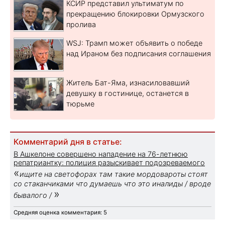
КСИР представил ультиматум по
прекращению блокировки Ормузского
пролива
WSJ: Трамп может объявить о победе
над Ираном без подписания соглашения
Житель Бат-Яма, изнасиловавший
девушку в гостинице, останется в
тюрьме
Комментарий дня в статье:
В Ашкелоне совершено нападение на 76-летнюю
репатриантку: полиция разыскивает подозреваемого
«
ищите на светофорах там такие мордовароты стоят
со стаканчиками что думаешь что это иналиды / вроде
»
бывалого /
Средняя оценка комментария: 5