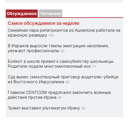
Обсуждаемое
Читаемое
Самое обсуждаемое за неделю
Семейная пара репатриантов из Ашкелона работала на
иранскую разведку
(10)
В Израиле выросли темпы эмиграции населения,
уезжают профессионалы
(9)
Бойкот в школе привел к самоубийству школьницы.
Родители подали многомиллионный иск
(7)
Суд вынес смехотворный приговор водителю-убийце
из Восточного Иерусалима
(6)
Главком CENTCOM предложил закончить военные
действия против Ирана
(6)
Трамп выставил ультиматум Ирану
(5)