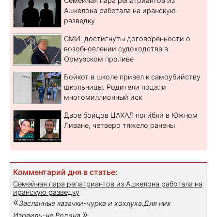
Семейная пара репатриантов из
Ашкелона работала на иранскую
разведку
СМИ: достигнуты договоренности о
возобновлении судоходства в
Ормузском проливе
Бойкот в школе привел к самоубийству
школьницы. Родители подали
многомиллионный иск
Двое бойцов ЦАХАЛ погибли в Южном
Ливане, четверо тяжело ранены
Комментарий дня в статье:
Семейная пара репатриантов из Ашкелона работала на
иранскую разведку
«
Засланные казачки-чурка и хохлуха.Для них
»
Израиль-не Родина.