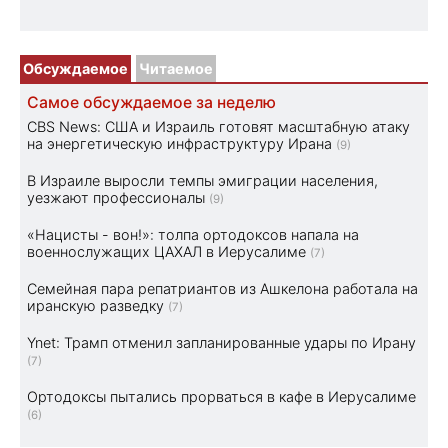
Обсуждаемое
Читаемое
Самое обсуждаемое за неделю
CBS News: США и Израиль готовят масштабную атаку
на энергетическую инфраструктуру Ирана
(9)
В Израиле выросли темпы эмиграции населения,
уезжают профессионалы
(9)
«Нацисты - вон!»: толпа ортодоксов напала на
военнослужащих ЦАХАЛ в Иерусалиме
(7)
Семейная пара репатриантов из Ашкелона работала на
иранскую разведку
(7)
Ynet: Трамп отменил запланированные удары по Ирану
(7)
Ортодоксы пытались прорваться в кафе в Иерусалиме
(6)