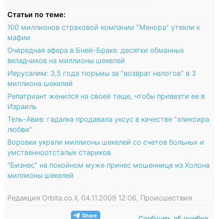
Статьи по теме:
100 миллионов страховой компании "Менора" утекли к
мафии
Очередная афера в Бней-Браке: десятки обманных
вкладчиков на миллионы шекелей
Иерусалим: 3,5 года тюрьмы за "возврат налогов" в 3
миллиона шекелей
Репатриант женился на своей теще, чтобы привезти ее в
Израиль
Тель-Авив: гадалка продавала уксус в качестве "эликсира
любви"
Воровки украли миллионы шекелей со счетов больных и
умственноотсталых стариков
"Бизнес" на покойном муже принес мошеннице из Холона
миллионы шекелей
Редакция Orbita.co.il, 04.11.2009 12:06, Происшествия
Сообщить об ошибке