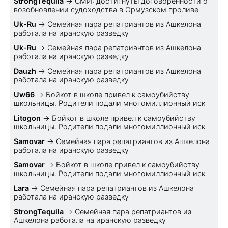
StrongTequila
→
СМИ: достигнуты договоренности о
возобновлении судоходства в Ормузском проливе
Uk-Ru
→
Семейная пара репатриантов из Ашкелона
работала на иранскую разведку
Uk-Ru
→
Семейная пара репатриантов из Ашкелона
работала на иранскую разведку
Dauzh
→
Семейная пара репатриантов из Ашкелона
работала на иранскую разведку
Uw66
→
Бойкот в школе привел к самоубийству
школьницы. Родители подали многомиллионный иск
Litogon
→
Бойкот в школе привел к самоубийству
школьницы. Родители подали многомиллионный иск
Samovar
→
Семейная пара репатриантов из Ашкелона
работала на иранскую разведку
Samovar
→
Бойкот в школе привел к самоубийству
школьницы. Родители подали многомиллионный иск
Lara
→
Семейная пара репатриантов из Ашкелона
работала на иранскую разведку
StrongTequila
→
Семейная пара репатриантов из
Ашкелона работала на иранскую разведку