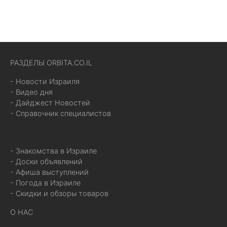
РАЗДЕЛЫ ORBITA.CO.IL
- Новости Израиля
- Видео дня
- Дайджест Новостей
- Справочник специалистов
- Знакомства в Израиле
- Доски объявлений
- Афиша выступлений
- Погода в Израиле
- Скидки и обзоры товаров
О НАС