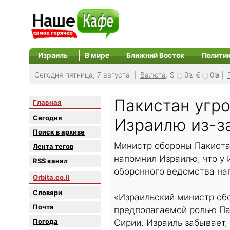
Израиль
В мире
Ближний Восток
Полити
Сегодня пятница, 7 августа |
Валюта
:
$
0₪
€
0₪
|
Пакистан угр
Главная
Сегодня
Израилю из-з
Поиск в архиве
Министр обороны Пакиста
Лента тегов
напомнил Израилю, что у 
RSS канал
оборонного ведомства нап
Orbita.co.il
Словари
«Израильский министр об
Почта
предполагаемой ролью Пак
Погода
Сирии. Израиль забывает,