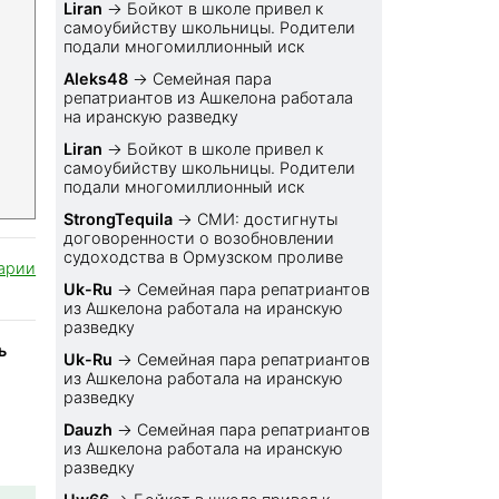
Liran
→
Бойкот в школе привел к
самоубийству школьницы. Родители
подали многомиллионный иск
Aleks48
→
Семейная пара
репатриантов из Ашкелона работала
на иранскую разведку
Liran
→
Бойкот в школе привел к
самоубийству школьницы. Родители
подали многомиллионный иск
StrongTequila
→
СМИ: достигнуты
договоренности о возобновлении
судоходства в Ормузском проливе
арии
Uk-Ru
→
Семейная пара репатриантов
из Ашкелона работала на иранскую
разведку
ь
Uk-Ru
→
Семейная пара репатриантов
из Ашкелона работала на иранскую
разведку
Dauzh
→
Семейная пара репатриантов
из Ашкелона работала на иранскую
разведку