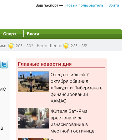
Ваш паспорт —
Новый пользователь
Войти
Спорт
Блоги
им
:
Беер Шева
:
20° - 30°
23° - 35°
Главные новости дня
Отец погибшей 7
октября обвинил
«Ликуд» и Либермана в
ме
финансировании
ХАМАС
Жителя Бат-Яма
арестовали за
изнасилование в
 в
местной гостинице