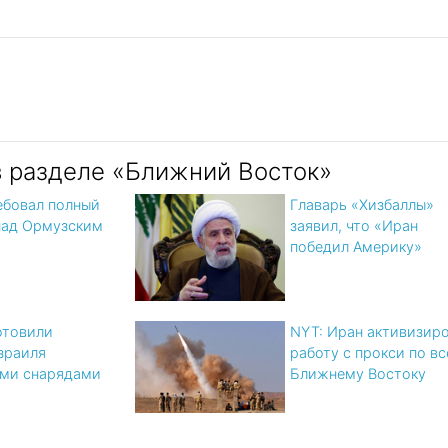
в разделе «Ближний Восток»
ебовал полный
Главарь «Хизбаллы»
над Ормузским
заявил, что «Иран
победил Америку»
отовили
NYT: Иран активизир
зраиля
работу с прокси по в
ми снарядами
Ближнему Востоку