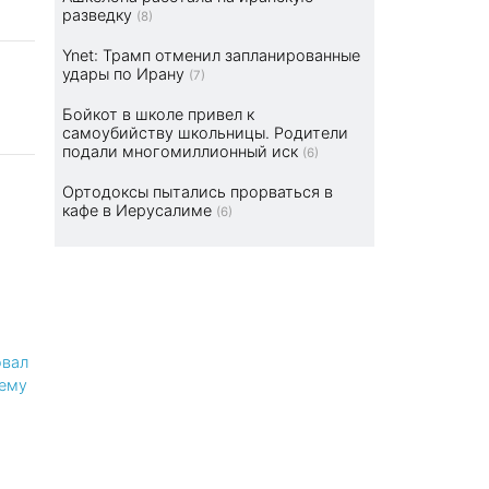
разведку
(8)
Ynet: Трамп отменил запланированные
удары по Ирану
(7)
Бойкот в школе привел к
самоубийству школьницы. Родители
подали многомиллионный иск
(6)
Ортодоксы пытались прорваться в
кафе в Иерусалиме
(6)
овал
сему