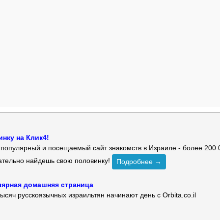
нку на Клик4!
й популярный и посещаемый сайт знакомств в Израиле - более 200 
зательно найдешь свою половинку!
Подробнее →
улярная домашняя страница
ысяч русскоязычных израильтян начинают день с Orbita.co.il