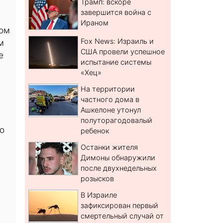
Трамп: вскоре
завершится война с
Ираном
ком
Fox News: Израиль и
м
США провели успешное
е
испытание системы
«Хец»
На территории
частного дома в
Ашкелоне утонул
полуторагодовалый
о
ребенок
й
Останки жителя
Димоны обнаружили
после двухнедельных
розысков
В Израиле
зафиксирован первый
смертельный случай от