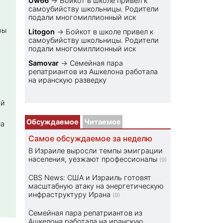
Uw66
→
Бойкот в школе привел к
самоубийству школьницы. Родители
подали многомиллионный иск
ры
Litogon
→
Бойкот в школе привел к
самоубийству школьницы. Родители
подали многомиллионный иск
Samovar
→
Семейная пара
репатриантов из Ашкелона работала
на иранскую разведку
ой
Обсуждаемое
Читаемое
на
Самое обсуждаемое за неделю
В Израиле выросли темпы эмиграции
населения, уезжают профессионалы
(9)
CBS News: США и Израиль готовят
масштабную атаку на энергетическую
инфраструктуру Ирана
(9)
Семейная пара репатриантов из
Ашкелона работала на иранскую