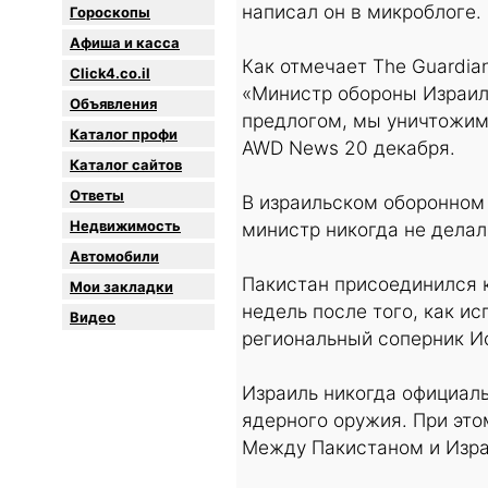
написал он в микроблоге.
Гороскопы
Афиша и касса
Как отмечает The Guardia
Click4.co.il
«Министр обороны Израил
Объявления
предлогом, мы уничтожим
Каталог профи
AWD News 20 декабря.
Каталог сайтов
Oтветы
В израильском оборонном
Недвижимость
министр никогда не делал
Автомобили
Пакистан присоединился к
Мои закладки
недель после того, как и
Видео
региональный соперник И
Израиль никогда официаль
ядерного оружия. При это
Между Пакистаном и Изра