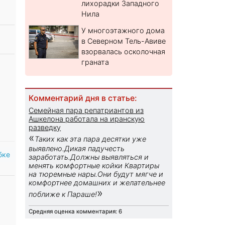
лихорадки Западного
Нила
У многоэтажного дома
в Северном Тель-Авиве
взорвалась осколочная
граната
Комментарий дня в статье:
Семейная пара репатриантов из
Ашкелона работала на иранскую
разведку
«
Таких как эта пара десятки уже
выявлено.Дикая падучесть
бке
заработать.Должны выявляться и
менять комфортные койки Квартиры
на тюремные нары.Они будут мягче и
комфортнее домашних и желательнее
»
поближе к Параше!
Средняя оценка комментария: 6