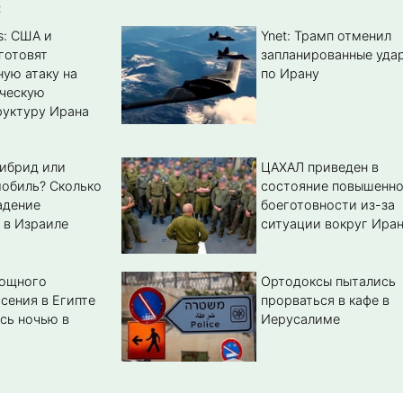
:
s: США и
Ynet: Трамп отменил
готовят
запланированные уда
ую атаку на
по Ирану
ическую
уктуру Ирана
гибрид или
ЦАХАЛ приведен в
обиль? Cколько
состояние повышенн
адение
боеготовности из-за
 в Израиле
ситуации вокруг Ира
мощного
Ортодоксы пытались
сения в Египте
прорваться в кафе в
сь ночью в
Иерусалиме