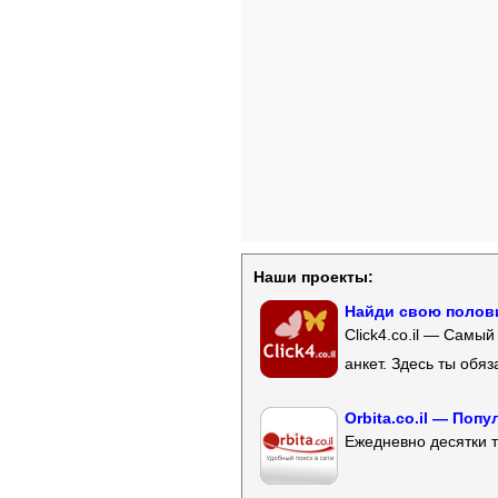
Наши проекты:
Найди свою полови
Click4.co.il — Самы
анкет. Здесь ты обя
Orbita.co.il — Поп
Ежедневно десятки т