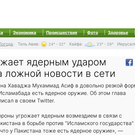
ка
Экономика
Происшествия
Фото
Здоровье
Погода
:
Тель Авив
:
Хайфа
:
Иерусал
24° - 32°
23° - 29°
ожает ядерным ударом
а ложной новости в сети
на Хаваджа Мухаммад Асиф в довольно резкой фор
Исламабада есть ядерное оружие. Об этом глава
исал в своем Twitter.
ороны угрожает ядерным возмездием в связи с
истана в борьбе против "Исламского государства"
 что у Пакистана тоже есть ядерное оружие», —