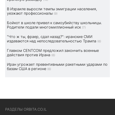
В Израиле выросли темпы эмиграции населения,
уезжают профессионалы
(9)
Бойкот в школе привел к самоубийству школьницы.
Родители подали многомиллионный иск
(7)
"Что ж ты, фраер, сдал назад?": иранские СМИ
издеваются над непоследовательностью Трампа
(6)
Главком CENTCOM предложил закончить военные
действия против Ирана
(6)
Иран угрожает превентивными ракетными ударами по
базам США в регионе
(6)
РАЗДЕЛЫ ORBITA.CO.IL