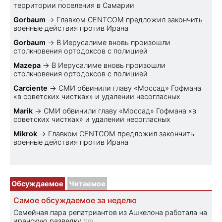
территории поселения в Самарии
Gorbaum
→
Главком CENTCOM предложил закончить
военные действия против Ирана
Gorbaum
→
В Иерусалиме вновь произошли
столкновения ортодоксов с полицией
Mazepa
→
В Иерусалиме вновь произошли
столкновения ортодоксов с полицией
Carciente
→
СМИ обвинили главу «Моссад» Гофмана
«в советских чистках» и удалении несогласных
Marik
→
СМИ обвинили главу «Моссад» Гофмана «в
советских чистках» и удалении несогласных
Mikrok
→
Главком CENTCOM предложил закончить
военные действия против Ирана
Обсуждаемое
Читаемое
Самое обсуждаемое за неделю
Семейная пара репатриантов из Ашкелона работала на
иранскую разведку
(10)