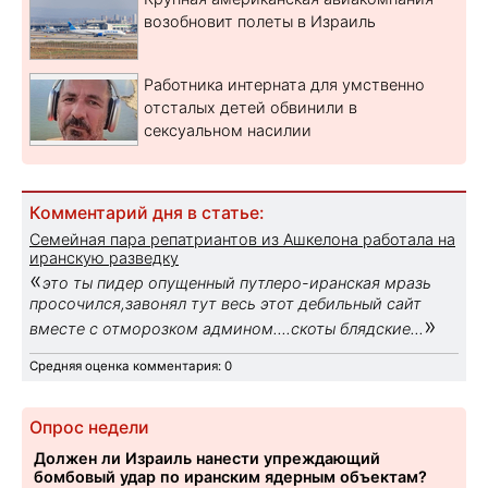
возобновит полеты в Израиль
Работника интерната для умственно
отсталых детей обвинили в
сексуальном насилии
Комментарий дня в статье:
Семейная пара репатриантов из Ашкелона работала на
иранскую разведку
«
это ты пидер опущенный путлеро-иранская мразь
просочился,завонял тут весь этот дебильный сайт
»
вместе с отморозком админом....скоты блядские...
Средняя оценка комментария: 0
Опрос недели
Должен ли Израиль нанести упреждающий
бомбовый удар по иранским ядерным объектам?