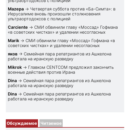
ультраортодоксов с полицией
Mazepa
→
Четвертая суббота против «Ба-Симта»: в
Иерусалиме вновь произошли столкновения
ультраортодоксов с полицией
Carciente
→
СМИ обвинили главу «Моссад» Гофмана
«в советских чистках» и удалении несогласных
Marik
→
СМИ обвинили главу «Моссад» Гофмана «в
советских чистках» и удалении несогласных
яков
→
Семейная пара репатриантов из Ашкелона
работала на иранскую разведку
Mikrok
→
Главком CENTCOM предложил закончить
военные действия против Ирана
Dina
→
Семейная пара репатриантов из Ашкелона
работала на иранскую разведку
Dina
→
Семейная пара репатриантов из Ашкелона
работала на иранскую разведку
Обсуждаемое
Читаемое