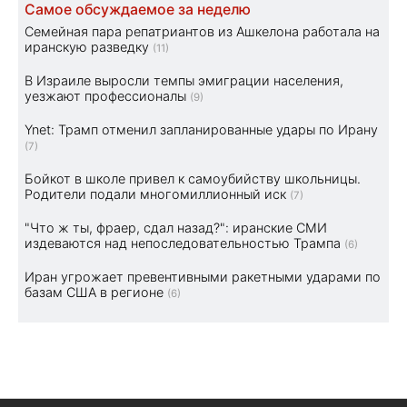
Самое обсуждаемое за неделю
Семейная пара репатриантов из Ашкелона работала на
иранскую разведку
(11)
В Израиле выросли темпы эмиграции населения,
уезжают профессионалы
(9)
Ynet: Трамп отменил запланированные удары по Ирану
(7)
Бойкот в школе привел к самоубийству школьницы.
Родители подали многомиллионный иск
(7)
"Что ж ты, фраер, сдал назад?": иранские СМИ
издеваются над непоследовательностью Трампа
(6)
Иран угрожает превентивными ракетными ударами по
базам США в регионе
(6)