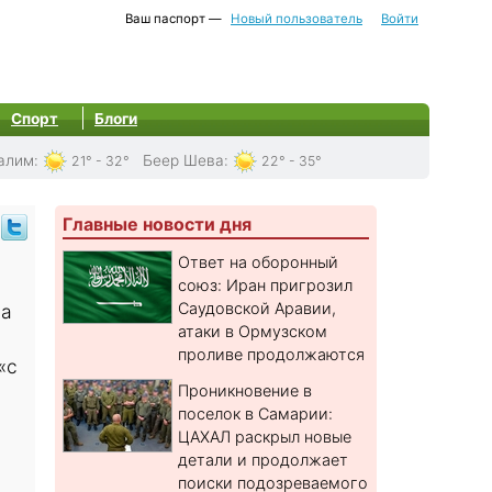
Ваш паспорт —
Новый пользователь
Войти
Спорт
Блоги
алим
:
Беер Шева
:
21° - 32°
22° - 35°
Главные новости дня
Ответ на оборонный
союз: Иран пригрозил
Саудовской Аравии,
на
атаки в Ормузском
проливе продолжаются
«с
Проникновение в
поселок в Самарии:
ЦАХАЛ раскрыл новые
детали и продолжает
поиски подозреваемого