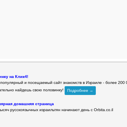
нку на Клик4!
й популярный и посещаемый сайт знакомств в Израиле - более 200 
зательно найдешь свою половинку!
Подробнее →
улярная домашняя страница
ысяч русскоязычных израильтян начинают день с Orbita.co.il