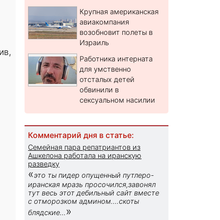
Крупная американская
авиакомпания
возобновит полеты в
Израиль
ив,
Работника интерната
для умственно
отсталых детей
обвинили в
сексуальном насилии
Комментарий дня в статье:
Семейная пара репатриантов из
Ашкелона работала на иранскую
разведку
«
это ты пидер опущенный путлеро-
иранская мразь просочился,завонял
тут весь этот дебильный сайт вместе
с отморозком админом....скоты
»
блядские...