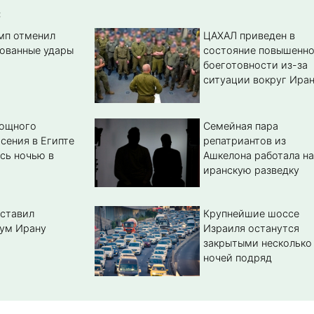
:
амп отменил
ЦАХАЛ приведен в
ованные удары
состояние повышенн
боеготовности из-за
ситуации вокруг Ира
мощного
Семейная пара
сения в Египте
репатриантов из
сь ночью в
Ашкелона работала на
иранскую разведку
ставил
Крупнейшие шоссе
ум Ирану
Израиля останутся
закрытыми несколько
ночей подряд