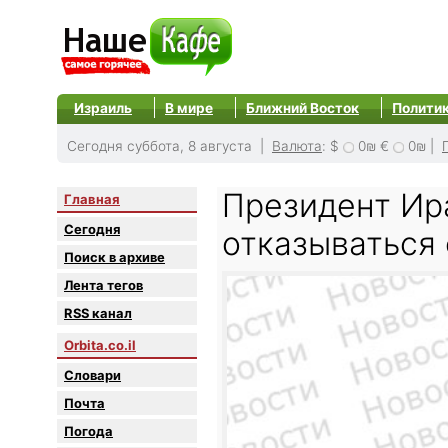
Израиль
В мире
Ближний Восток
Полити
Сегодня суббота, 8 августа |
Валюта
:
$
0₪
€
0₪
|
Президент Ир
Главная
Сегодня
отказываться
Поиск в архиве
Лента тегов
RSS канал
Orbita.co.il
Словари
Почта
Погода