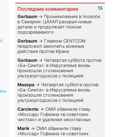
Последние комментарии
Gorbaum
→
Проникновение в поселок
в Самарии: ЦАХАЛ раскрыл новые
детали и продолжает поиски
подозреваемого
па
Gorbaum
→
Главком CENTCOM
предложил закончить военные
действия против Ирана
Gorbaum
→
Четвертая суббота против
«Ба-Симта»: в Иерусалиме вновь
произошли столкновения
ультраортодоксов с полицией
Mazepa
→
Четвертая суббота против
«Ба-Симта»: в Иерусалиме вновь
бке
произошли столкновения
ультраортодоксов с полицией
Carciente
→
СМИ обвинили главу
«Моссад» Гофмана «в советских
чистках» и удалении несогласных
Marik
→
СМИ обвинили главу
«Моссад» Гофмана «в советских