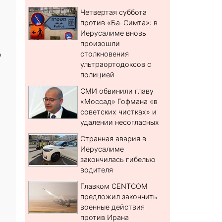
Четвертая суббота
против «Ба-Симта»: в
Иерусалиме вновь
произошли
о
столкновения
ультраортодоксов с
полицией
СМИ обвинили главу
«Моссад» Гофмана «в
советских чистках» и
удалении несогласных
Странная авария в
Иерусалиме
закончилась гибелью
водителя
Главком CENTCOM
предложил закончить
военные действия
против Ирана