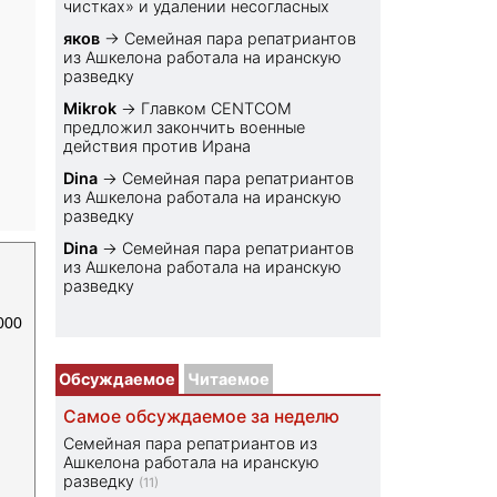
чистках» и удалении несогласных
яков
→
Семейная пара репатриантов
из Ашкелона работала на иранскую
разведку
Mikrok
→
Главком CENTCOM
предложил закончить военные
действия против Ирана
Dina
→
Семейная пара репатриантов
из Ашкелона работала на иранскую
разведку
Dina
→
Семейная пара репатриантов
из Ашкелона работала на иранскую
разведку
000
Обсуждаемое
Читаемое
Самое обсуждаемое за неделю
Семейная пара репатриантов из
Ашкелона работала на иранскую
разведку
(11)