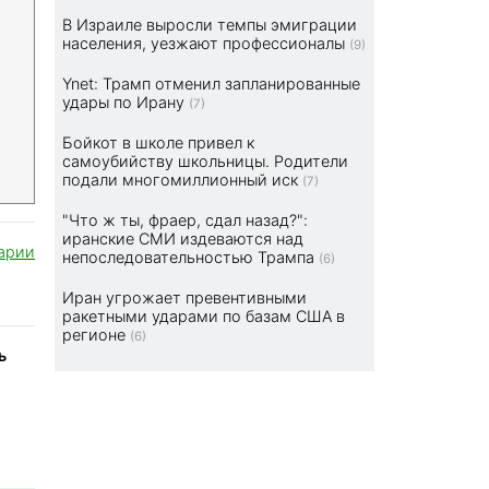
В Израиле выросли темпы эмиграции
населения, уезжают профессионалы
(9)
Ynet: Трамп отменил запланированные
удары по Ирану
(7)
Бойкот в школе привел к
самоубийству школьницы. Родители
подали многомиллионный иск
(7)
"Что ж ты, фраер, сдал назад?":
иранские СМИ издеваются над
арии
непоследовательностью Трампа
(6)
Иран угрожает превентивными
ракетными ударами по базам США в
регионе
(6)
ь