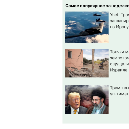
Самое популярное за неделю
Ynet: Тр
запланир
по Ирану
Толчки 
землетря
ощущали
Израиле
Трамп вы
ультимат