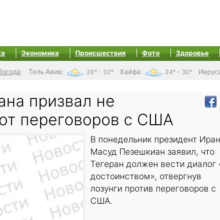
ка
Экономика
Происшествия
Фото
Здоровье
Погода
:
Тель Авив
:
Хайфа
:
Иерус
26° - 32°
24° - 30°
ана призвал не
 от переговоров с США
В понедельник президент Ира
Масуд Пезешкиан заявил, что
Тегеран должен вести диалог 
достоинством», отвергнув
лозунги против переговоров с
США.