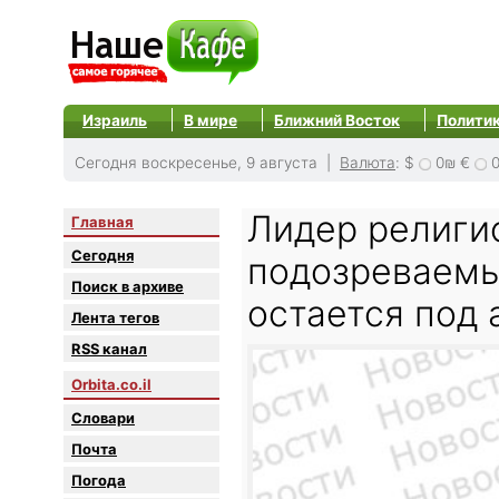
Израиль
В мире
Ближний Восток
Полити
Сегодня воскресенье, 9 августа |
Валюта
:
$
0₪
€
Лидер религи
Главная
Сегодня
подозреваемы
Поиск в архиве
остается под
Лента тегов
RSS канал
Orbita.co.il
Словари
Почта
Погода