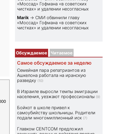
«Моссад» Гофмана «в советских
чистках» и удалении несогласных
Marik
→
СМИ обвинили главу
«Моссад» Гофмана «в советских
чистках» и удалении несогласных
Обсуждаемое
Читаемое
Самое обсуждаемое за неделю
Семейная пара репатриантов из
Ашкелона работала на иранскую
разведку
(10)
В Израиле выросли темпы эмиграции
населения, уезжают профессионалы
(9)
000
Бойкот в школе привел к
самоубийству школьницы. Родители
подали многомиллионный иск
(7)
Главком CENTCOM предложил
закончить военные действия против