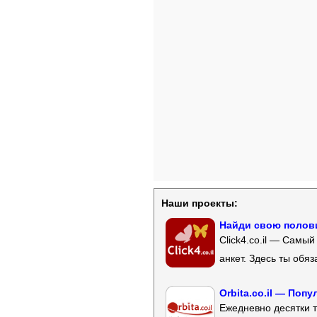
Наши проекты:
Найди свою полови
Click4.co.il — Самы
анкет. Здесь ты обя
Orbita.co.il — Поп
Ежедневно десятки т