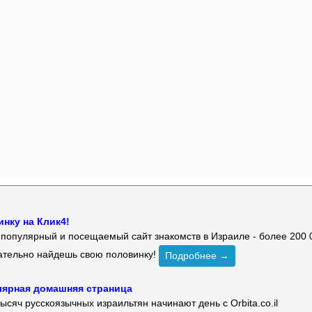
нку на Клик4!
й популярный и посещаемый сайт знакомств в Израиле - более 200 
зательно найдешь свою половинку!
Подробнее →
улярная домашняя страница
ысяч русскоязычных израильтян начинают день с Orbita.co.il