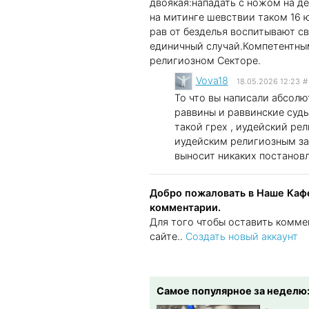
двоякая:нападать с ножом на 
на митинге шевствии таком 16 ю
рав от безделья воспитывают с
единичный случай.Компетентным
религиозном Секторе.
Vova18
18.05.2026 12:23
#
То что вы написали абсолю
раввины и раввинские суды
такой грех , иудейский ре
иудейским религиозным зак
выносит никаких постановл
Добро пожаловать в Наше Кафе
комментарии.
Для того чтобы оставить комме
сайте..
Создать новый аккаунт
Самое популярное за неделю