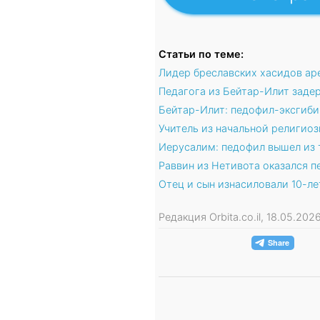
Статьи по теме:
Лидер бреславских хасидов ар
Педагога из Бейтар-Илит заде
Бейтар-Илит: педофил-эксгиби
Учитель из начальной религио
Иерусалим: педофил вышел из 
Раввин из Нетивота оказался 
Отец и сын изнасиловали 10-л
Редакция Orbita.co.il, 18.05.20