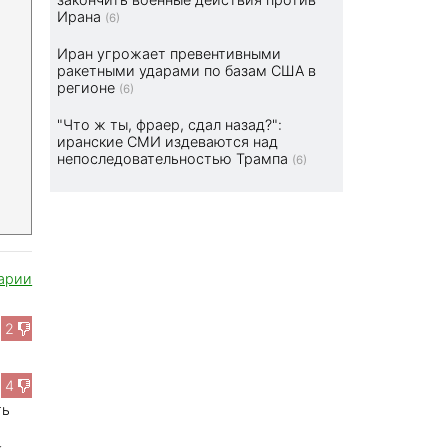
Ирана
(6)
Иран угрожает превентивными
ракетными ударами по базам США в
регионе
(6)
"Что ж ты, фраер, сдал назад?":
иранские СМИ издеваются над
непоследовательностью Трампа
(6)
арии
2
4
ть