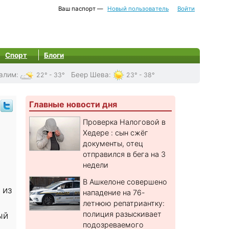
Ваш паспорт —
Новый пользователь
Войти
Спорт
Блоги
алим
:
Беер Шева
:
22° - 33°
23° - 38°
Главные новости дня
Проверка Налоговой в
Хедере : сын сжёг
документы, отец
отправился в бега на 3
недели
В Ашкелоне совершено
 из
нападение на 76-
летнюю репатриантку:
полиция разыскивает
ый
подозреваемого