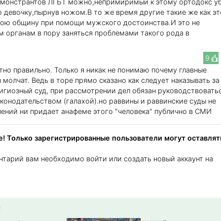
демонстрантов ЛГБТ можно,непримиримый к этому ортодокс у
 девочку,пырнув ножом.В то же время другие такие же как эт
вою общину при помощи мужского достоинства.И это не
 органам в пору заняться проблемами такого рода в
9
тно правильно. Только я никак не понимаю почему главные
 молчат. Ведь в торе прямо сказано как следует наказывать за
лигиозный суд, при рассмотрении дел обязан руководствовать
онодательством (галахой).но раввины и раввинские суды не
ений ни придает анафеме этого "человека" публично в СМИ
! Только зарегистрированные пользователи могут оставлят
нтарий вам необходимо войти или создать новый аккаунт на
: