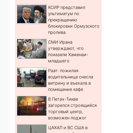
КСИР представил
ультиматум по
прекращению
блокировки Ормузского
пролива
СМИ Ирана
утверждают, что
показали Хаменаи-
младшего
Раат: пожилая
водительница снесла
витрину и въехала в
помещение кафе
В Петах-Тикве
загорелся строящийся
торговый центр,
возможен поджог
ЦАХАЛ и ВС США в