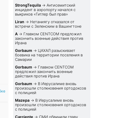
StrongTequila
→
Антисемитский
инцидент в аэропорту начался с
выкриков «Гитлер был прав»
Liran
→
Нетаниягу отказался от
встречи с Зеленским в Вашингтоне
A
→
Главком CENTCOM предложил
закончить военные действия против
Ирана
Gorbaum
→
ЦАХАЛ разыскивает
боевика на территории поселения в
Самарии
Gorbaum
→
Главком CENTCOM
предложил закончить военные
действия против Ирана
Gorbaum
→
В Иерусалиме вновь
произошли столкновения ортодоксов
бке
с полицией
Mazepa
→
В Иерусалиме вновь
произошли столкновения ортодоксов
с полицией
Carciente
→
СМИ обвинили главу