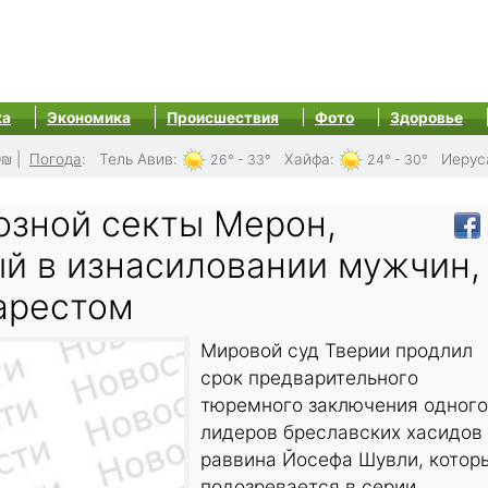
ка
Экономика
Происшествия
Фото
Здоровье
0₪
|
Погода
:
Тель Авив
:
Хайфа
:
Иерус
26° - 33°
24° - 30°
озной секты Мерон,
й в изнасиловании мужчин,
 арестом
Мировой суд Тверии продлил
срок предварительного
тюремного заключения одного
лидеров бреславских хасидов
раввина Йосефа Шувли, котор
подозревается в серии