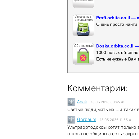
Profi.orbita.co.il
Очень просто найти 
Doska.orbita.co.il
1000 новых объявлен
Есть ненужные Вам 
Комментарии:
Anak
18.05.2026 08:45
#
Святые люди,мать их....и таких 
Gorbaum
18.05.2026 11:55
#
Ультраортодоксы хотят только 
открытые общины а есть закрыт