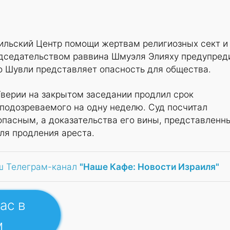
аильский Центр помощи жертвам религиозных сект и
едседательством раввина Шмуэля Элияху предупред
о Шувли представляет опасность для общества.
Тверии на закрытом заседании продлил срок
подозреваемого на одну неделю. Суд посчитал
опасным, а доказательства его вины, представленн
ля продления ареста.
ш Телеграм-канал
"Наше Кафе: Новости Израиля"
ас в
м