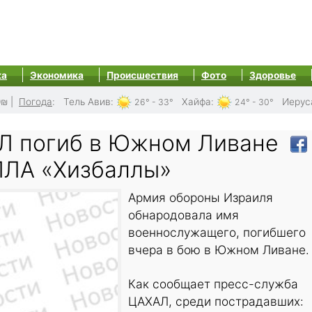
ка
Экономика
Происшествия
Фото
Здоровье
0₪
|
Погода
:
Тель Авив
:
Хайфа
:
Иерус
26° - 33°
24° - 30°
Л погиб в Южном Ливане
ПЛА «Хизбаллы»
Армия обороны Израиля
обнародовала имя
военнослужащего, погибшего
вчера в бою в Южном Ливане.
Как сообщает пресс-служба
ЦАХАЛ, среди пострадавших: