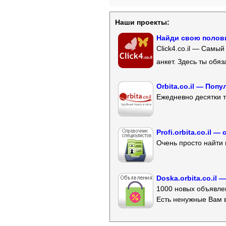
Наши проекты:
Найди свою полови
Click4.co.il — Самы
анкет. Здесь ты обя
Orbita.co.il — Поп
Ежедневно десятки т
Profi.orbita.co.il
Очень просто найти 
Doska.orbita.co.il
1000 новых объявлен
Есть ненужные Вам 