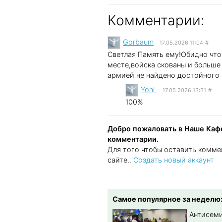
Комментарии:
Gorbaum
17.05.2026 11:04
#
Светлая Память ему!Обидно что
месте,войска скованы и больше
армией не найдено достойного
Yoni
17.05.2026 13:31
#
100%
Добро пожаловать в Наше Кафе
комментарии.
Для того чтобы оставить комме
сайте..
Создать новый аккаунт
Самое популярное за неделю
Антисеми