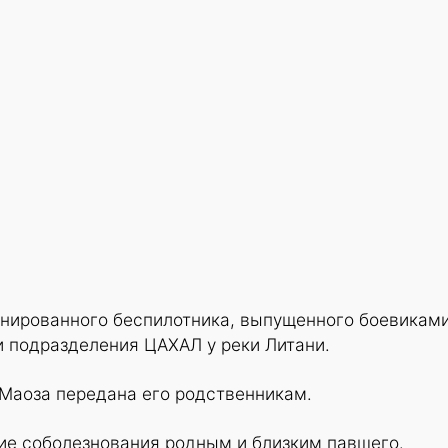
инированного беспилотника, выпущенного боевикам
и подразделения ЦАХАЛ у реки Литани.
 Маоза передана его родственникам.
е соболезнования родным и близким павшего.