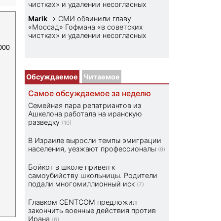
чистках» и удалении несогласных
Marik
→
СМИ обвинили главу
«Моссад» Гофмана «в советских
чистках» и удалении несогласных
000
Обсуждаемое
Читаемое
Самое обсуждаемое за неделю
Семейная пара репатриантов из
Ашкелона работала на иранскую
разведку
(10)
В Израиле выросли темпы эмиграции
населения, уезжают профессионалы
(9)
Бойкот в школе привел к
самоубийству школьницы. Родители
подали многомиллионный иск
(7)
Главком CENTCOM предложил
закончить военные действия против
Ирана
(6)