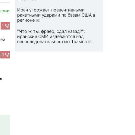
Иран угрожает превентивными
арии
ракетными ударами по базам США в
регионе
(6)
1
"Что ж ты, фраер, сдал назад?":
иранские СМИ издеваются над
шей
непоследовательностью Трампа
(6)
0
ь