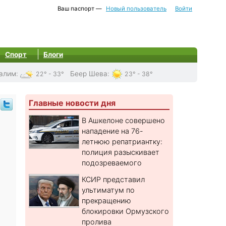
Ваш паспорт —
Новый пользователь
Войти
Спорт
Блоги
алим
:
Беер Шева
:
22° - 33°
23° - 38°
Главные новости дня
В Ашкелоне совершено
нападение на 76-
летнюю репатриантку:
полиция разыскивает
подозреваемого
КСИР представил
ультиматум по
прекращению
блокировки Ормузского
пролива