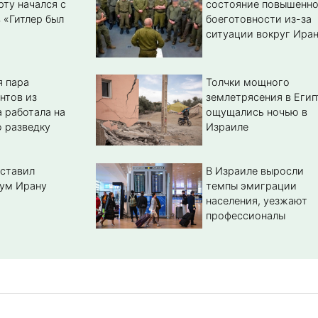
рту начался с
состояние повышенн
 «Гитлер был
боеготовности из-за
ситуации вокруг Ира
 пара
Толчки мощного
нтов из
землетрясения в Егип
 работала на
ощущались ночью в
 разведку
Израиле
ставил
В Израиле выросли
ум Ирану
темпы эмиграции
населения, уезжают
профессионалы