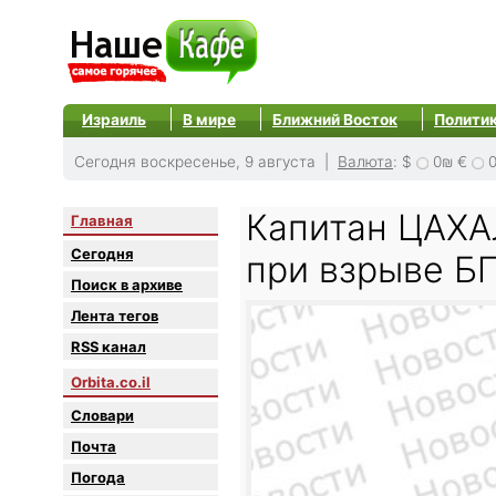
Израиль
В мире
Ближний Восток
Полити
Сегодня воскресенье, 9 августа |
Валюта
:
$
0₪
€
Капитан ЦАХА
Главная
Сегодня
при взрыве Б
Поиск в архиве
Лента тегов
RSS канал
Orbita.co.il
Словари
Почта
Погода