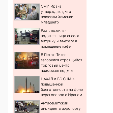
СМИ Ирана
утверждают, что
показали Хаменаи-
младшего
Раат: пожилая
водительница снесла
витрину и въехала в
помещение кафе
В Петах-Тикве
загорелся строящийся
торговый центр,
возможен поджог
ЦАХАЛ и ВС США в
повышенной
боеготовности на фоне
переговоров с Ираном
Антисемитский
инцидент в аэропорту