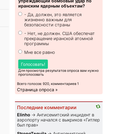
упреждающий бомбовый удар по
иранским ядерным объектам?
- Да, должен, это является
жизненно важным для
безопасности страны
- Нет, не должен. США обеспечат
прекращение иранской атомной
программы
Мне все равно
Голосовать!
Для просмотра результатов опроса вам нужно
проголосовать
Всего голосов: 920, комментариев 1
Страница опроса »
Последние комментарии
Elinho
→
Антисемитский инцидент в
аэропорту начался с выкриков «Гитлер
был прав»
StrongTequila
→
Антисемитский