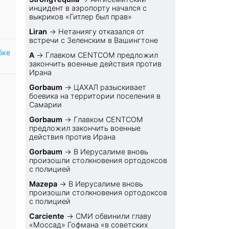
инцидент в аэропорту начался с
выкриков «Гитлер был прав»
Liran
→
Нетаниягу отказался от
встречи с Зеленским в Вашингтоне
бке
A
→
Главком CENTCOM предложил
закончить военные действия против
Ирана
Gorbaum
→
ЦАХАЛ разыскивает
боевика на территории поселения в
Самарии
Gorbaum
→
Главком CENTCOM
предложил закончить военные
действия против Ирана
Gorbaum
→
В Иерусалиме вновь
произошли столкновения ортодоксов
с полицией
Mazepa
→
В Иерусалиме вновь
произошли столкновения ортодоксов
с полицией
Carciente
→
СМИ обвинили главу
«Моссад» Гофмана «в советских