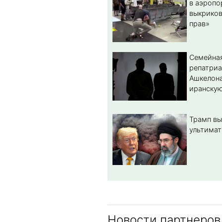
в аэропо
выкриков
прав»
Семейная
репатриа
Ашкелона
иранскую
Трамп вы
ультимат
Новости партнеров