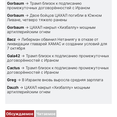
Gorbaum
→
Трамп близок к подписанию
промежуточных договорённостей с Ираном
Gorbaum
→
Двое бойцов ЦАХАЛ погибли в Южном
Ливане, четверо тяжело ранены
Gorbaum
→
ЦАХАЛ накрыл «Хизбаллу» мощным
артиллерийским огнем
Bacz
→
Либерман обвинил Нетаниягу в отказе от
ликвидации главарей ХАМАС и создании условий для
7 октября
Gala42
→
Трамп близок к подписанию промежуточных
договорённостей с Ираном
Cactus
→
Трамп близок к подписанию промежуточных
договорённостей с Ираном
Greg
→
В Израиле вновь выросла средняя зарплата
Dauzh
→
ЦАХАЛ накрыл «Хизбаллу» мощным
артиллерийским огнем
Обсуждаемое
Читаемое