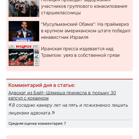
участников группового изнасилования
старшеклассницы
"Мусульманский Обама": На праймериз
в крупном американском штате победил
ненавистник Израиля
Иранская пресса издевается над
Трампом: увяз в собственной грязи
Комментарий дня в статье:
Адвокат из Бейт-Шемеша принесла в тюрьму 30
капсул с кокаином
«
В соседню камеру лет на пять и пожизненоо лишить
»
лицензии адвоката.
Средняя оценка комментария: 7