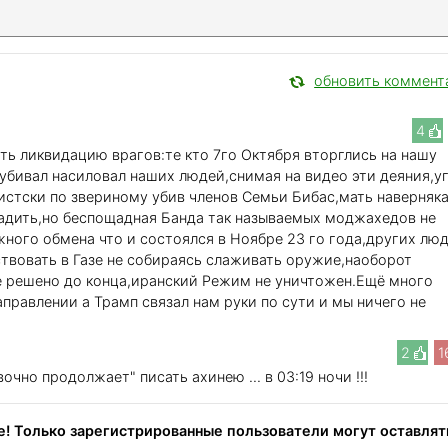
обновить коммент
4
ь ликвидацию врагов:те кто 7го Октября вторглись на нашу
бивал насиловал наших людей,снимая на видео эти деяния,у
дистски по звериному убив членов Семьи Бибас,мать наверняк
адить,но беспощадная Банда так называемых моджахедов не
жного обмена что и состоялся в Ноябре 23 го года,других лю
ствовать в Газе не собираясь слаживать оружие,наоборот
не решено до конца,иранский Режим не уничтожен.Ещё много
правлении а Трамп связал нам руки по сути и мы ничего не
2
1
очно продолжает" писать ахинею ... в 03:19 ночи !!!
! Только зарегистрированные пользователи могут оставлят