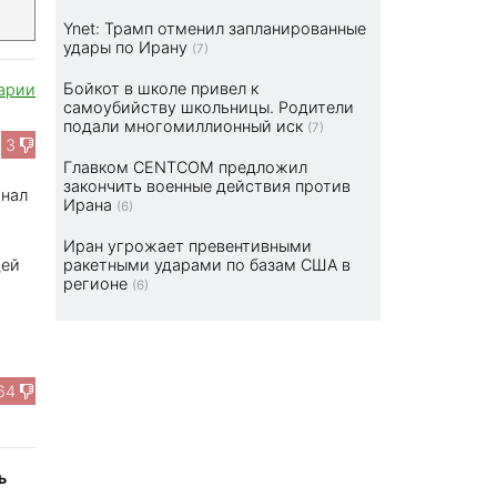
Ynet: Трамп отменил запланированные
удары по Ирану
(7)
Бойкот в школе привел к
арии
самоубийству школьницы. Родители
подали многомиллионный иск
(7)
3
Главком CENTCOM предложил
закончить военные действия против
гнал
Ирана
(6)
а
Иран угрожает превентивными
дей
ракетными ударами по базам США в
регионе
(6)
64
ь