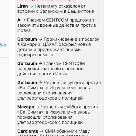
Liran
→
Нетаниягу отказался от
встречи с Зеленским в Вашингтоне
A
→
Главком CENTCOM предложил
закончить военные действия против
Ирана
Gorbaum
→
Проникновение в поселок
в Самарии: ЦАХАЛ раскрыл новые
бке
детали и продолжает поиски
подозреваемого
Gorbaum
→
Главком CENTCOM
предложил закончить военные
действия против Ирана
Gorbaum
→
Четвертая суббота против
«Ба-Симта»: в Иерусалиме вновь
произошли столкновения
ультраортодоксов с полицией
Mazepa
→
Четвертая суббота против
«Ба-Симта»: в Иерусалиме вновь
произошли столкновения
ультраортодоксов с полицией
Carciente
→
СМИ обвинили главу