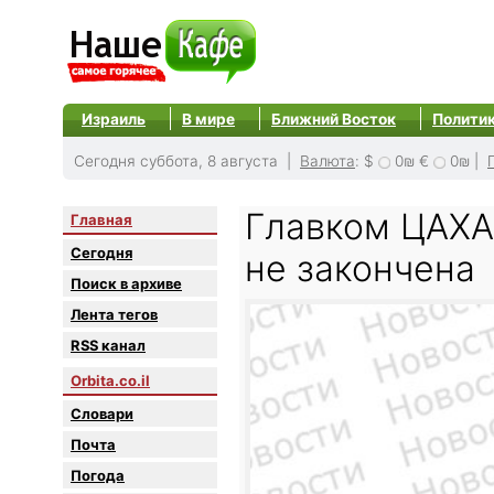
Израиль
В мире
Ближний Восток
Полити
Сегодня суббота, 8 августа |
Валюта
:
$
0₪
€
0₪
|
Главком ЦАХАЛ
Главная
Сегодня
не закончена
Поиск в архиве
Лента тегов
RSS канал
Orbita.co.il
Словари
Почта
Погода