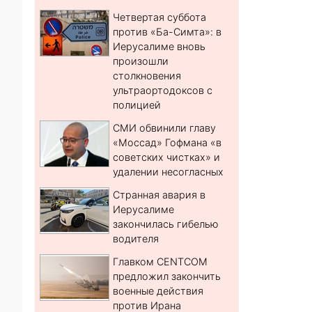
Четвертая суббота
против «Ба-Симта»: в
Иерусалиме вновь
произошли
столкновения
ультраортодоксов с
полицией
СМИ обвинили главу
«Моссад» Гофмана «в
советских чистках» и
удалении несогласных
Странная авария в
Иерусалиме
закончилась гибелью
водителя
Главком CENTCOM
предложил закончить
военные действия
против Ирана