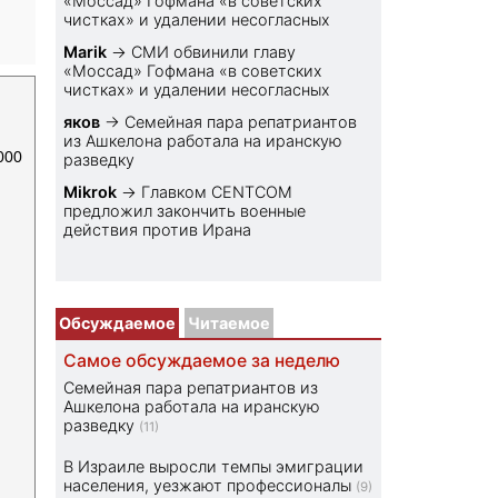
«Моссад» Гофмана «в советских
чистках» и удалении несогласных
Marik
→
СМИ обвинили главу
«Моссад» Гофмана «в советских
чистках» и удалении несогласных
яков
→
Семейная пара репатриантов
из Ашкелона работала на иранскую
000
разведку
Mikrok
→
Главком CENTCOM
предложил закончить военные
действия против Ирана
Обсуждаемое
Читаемое
Самое обсуждаемое за неделю
Семейная пара репатриантов из
Ашкелона работала на иранскую
разведку
(11)
В Израиле выросли темпы эмиграции
населения, уезжают профессионалы
(9)