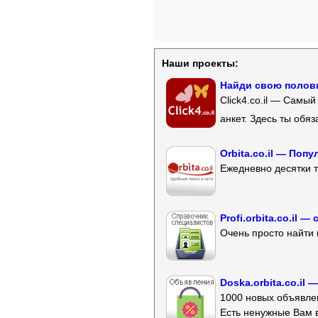
Наши проекты:
Найди свою полови
Click4.co.il — Самы
анкет. Здесь ты обя
Orbita.co.il — Поп
Ежедневно десятки т
Profi.orbita.co.il
Очень просто найти 
Doska.orbita.co.il
1000 новых объявлен
Есть ненужные Вам 