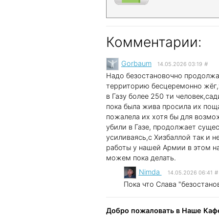
Комментарии:
Gorbaum
14.05.2026 03:19
#
Надо безостановочно продолжат
территорию бесцеремонно жёг,у
в Газу более 250 ти человек,са
пока была жива просила их пощ
пожалела их хотя бы для возмо
убили в Газе, продолжает суще
усиливаясь,с Хизбаллой так и 
работы у нашей Армии в этом на
можем пока делать.
Nimda
14.05.2026 06:41
#
Пока что Слава "безостанов
Добро пожаловать в Наше Кафе