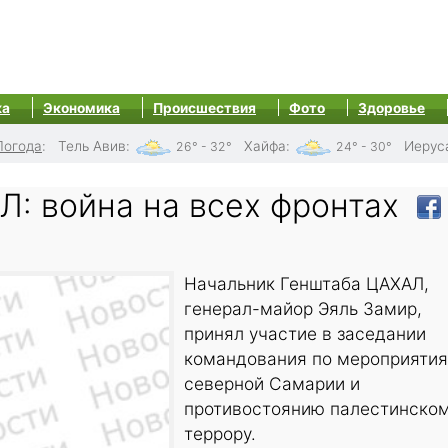
ка
Экономика
Происшествия
Фото
Здоровье
Погода
:
Тель Авив
:
Хайфа
:
Иерус
26° - 32°
24° - 30°
: война на всех фронтах
Начальник Генштаба ЦАХАЛ,
генерал-майор Эяль Замир,
принял участие в заседании
командования по мероприятия
северной Самарии и
противостоянию палестинско
террору.