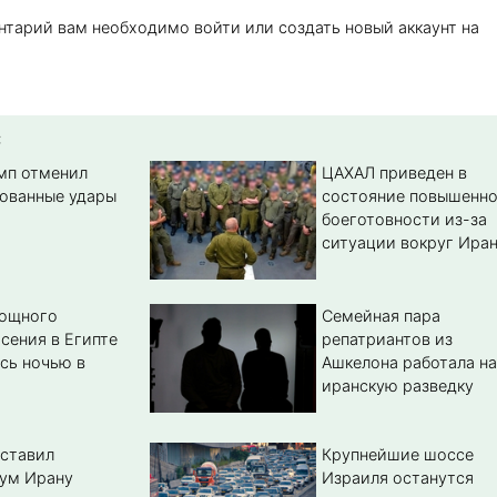
нтарий вам необходимо войти или создать новый аккаунт на
:
амп отменил
ЦАХАЛ приведен в
ованные удары
состояние повышенн
боеготовности из-за
ситуации вокруг Ира
мощного
Семейная пара
сения в Египте
репатриантов из
сь ночью в
Ашкелона работала на
иранскую разведку
ставил
Крупнейшие шоссе
ум Ирану
Израиля останутся