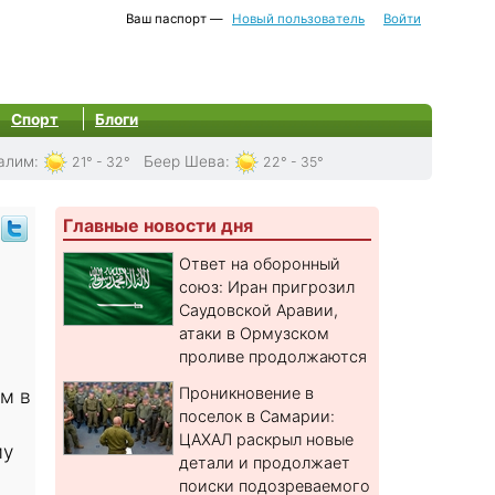
Ваш паспорт —
Новый пользователь
Войти
Спорт
Блоги
алим
:
Беер Шева
:
21° - 32°
22° - 35°
Главные новости дня
Ответ на оборонный
союз: Иран пригрозил
Саудовской Аравии,
атаки в Ормузском
проливе продолжаются
Проникновение в
м в
поселок в Самарии:
ЦАХАЛ раскрыл новые
му
детали и продолжает
поиски подозреваемого