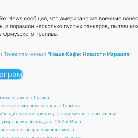
Fox News сообщил, что американские военные нане
ы и поразили несколько пустых танкеров, пытавших
у Ормузского пролива.
ш Телеграм-канал
"Наше Кафе: Новости Израиля"
леграм
ежима высмеял Трампа
euters «о мирном сюрпризе Трампа»
омбардировками при отсутствии мирного соглашения
егулирования обсуждают США и Иран
глашению о завершении конфликта
прогрессе на переговорах с Ираном