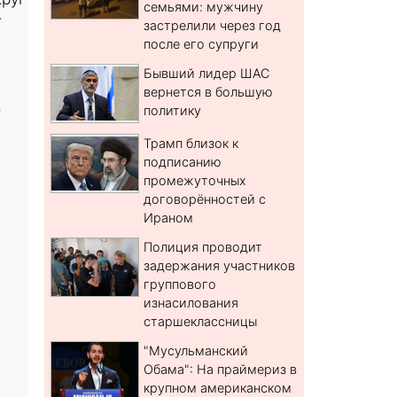
семьями: мужчину
т
застрелили через год
после его супруги
Бывший лидер ШАС
вернется в большую
о
политику
Трамп близок к
подписанию
промежуточных
договорённостей с
Ираном
Полиция проводит
задержания участников
группового
изнасилования
старшеклассницы
"Мусульманский
Обама": На праймериз в
крупном американском