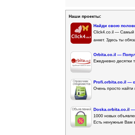
Наши проекты:
Найди свою полови
Click4.co.il — Самы
анкет. Здесь ты обя
Orbita.co.il — Поп
Ежедневно десятки т
Profi.orbita.co.il
Очень просто найти 
Doska.orbita.co.il
1000 новых объявлен
Есть ненужные Вам 