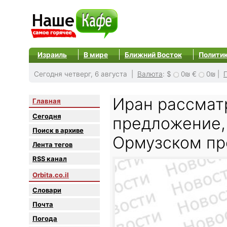
Израиль
В мире
Ближний Восток
Полити
Сегодня четверг, 6 августа |
Валюта
:
$
0₪
€
0₪
|
Иран рассмат
Главная
Сегодня
предложение,
Поиск в архиве
Ормузском пр
Лента тегов
RSS канал
Orbita.co.il
Словари
Почта
Погода