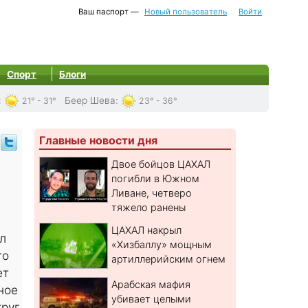
Ваш паспорт —
Новый пользователь
Войти
Спорт
Блоги
:
Беер Шева
:
21° - 31°
23° - 36°
Главные новости дня
Двое бойцов ЦАХАЛ
погибли в Южном
Ливане, четверо
тяжело ранены
ЦАХАЛ накрыл
л
«Хизбаллу» мощным
то
артиллерийским огнем
ет
Арабская мафия
ное
убивает целыми
круг