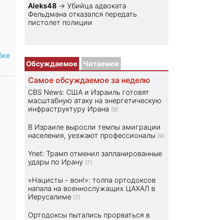
Aleks48
→
Убийца адвоката
Фельдмана отказался передать
пистолет полиции
бке
Обсуждаемое
Читаемое
Самое обсуждаемое за неделю
CBS News: США и Израиль готовят
масштабную атаку на энергетическую
инфраструктуру Ирана
(9)
В Израиле выросли темпы эмиграции
населения, уезжают профессионалы
(9)
Ynet: Трамп отменил запланированные
удары по Ирану
(7)
«Нацисты - вон!»: толпа ортодоксов
напала на военнослужащих ЦАХАЛ в
Иерусалиме
(7)
Ортодоксы пытались прорваться в