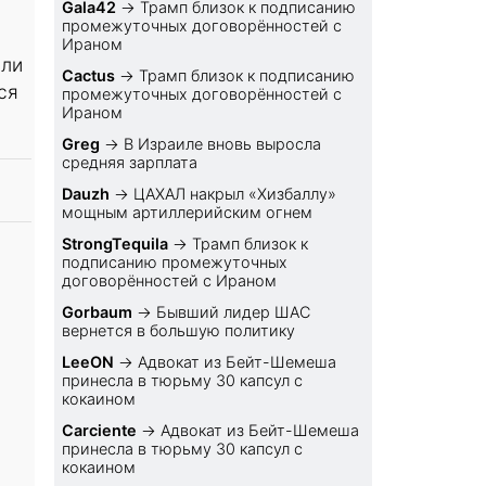
Gala42
→
Трамп близок к подписанию
промежуточных договорённостей с
Ираном
сли
Cactus
→
Трамп близок к подписанию
ся
промежуточных договорённостей с
Ираном
Greg
→
В Израиле вновь выросла
средняя зарплата
Dauzh
→
ЦАХАЛ накрыл «Хизбаллу»
мощным артиллерийским огнем
StrongTequila
→
Трамп близок к
подписанию промежуточных
договорённостей с Ираном
Gorbaum
→
Бывший лидер ШАС
вернется в большую политику
LeeON
→
Адвокат из Бейт-Шемеша
принесла в тюрьму 30 капсул с
кокаином
Carciente
→
Адвокат из Бейт-Шемеша
принесла в тюрьму 30 капсул с
кокаином