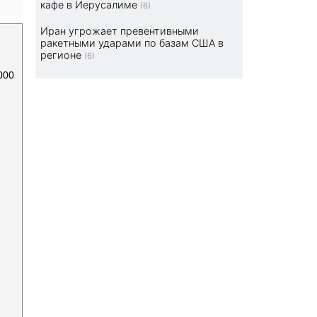
кафе в Иерусалиме
(6)
Иран угрожает превентивными
ракетными ударами по базам США в
регионе
(6)
000