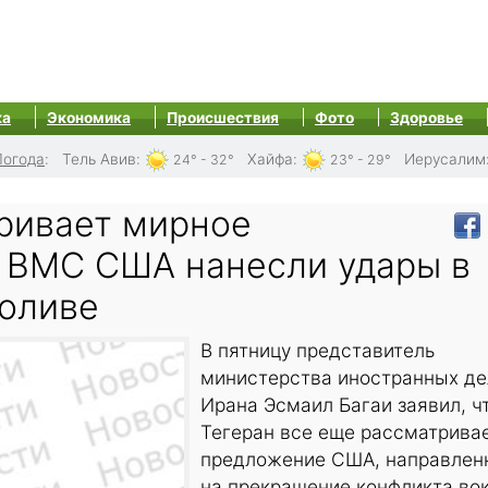
ка
Экономика
Происшествия
Фото
Здоровье
Погода
:
Тель Авив
:
Хайфа
:
Иерусалим
24° - 32°
23° - 29°
ривает мирное
 ВМС США нанесли удары в
оливе
В пятницу представитель
министерства иностранных де
Ирана Эсмаил Багаи заявил, ч
Тегеран все еще рассматрива
предложение США, направлен
на прекращение конфликта во