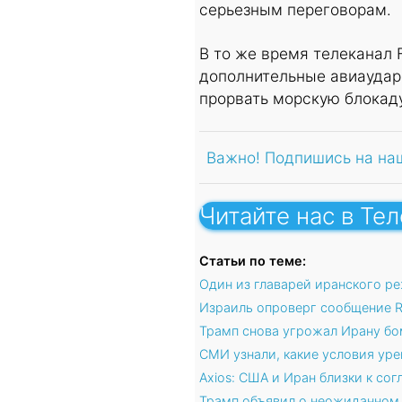
серьезным переговорам.
В то же время телеканал 
дополнительные авиаудар
прорвать морскую блокад
Важно! Подпишись на на
Читайте нас в Те
Статьи по теме:
Один из главарей иранского р
Израиль опроверг сообщение R
Трамп снова угрожал Ирану б
СМИ узнали, какие условия ур
Axios: США и Иран близки к со
Трамп объявил о неожиданном 