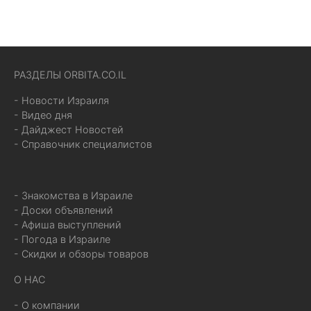
РАЗДЕЛЫ ORBITA.CO.IL
- Новости Израиля
- Видео дня
- Дайджест Новостей
- Справочник специалистов
- Знакомства в Израиле
- Доски объявлений
- Афиша выступлений
- Погода в Израиле
- Скидки и обзоры товаров
О НАС
- О компании