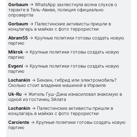
Gorbaum
→
WhatsApp захлестнула волна слухов о
теракте в Тель-Авиве, полиция официально
опровергла
Gorbaum
→
Палестинские активисты пришли в
концлагерь в майках с фото террористки
Abram55
→
Крупные политики готовы создать новую
партию
Mikrok
→
Крупные политики готовы создать новую
партию
Evgeni
→
Крупные политики готовы создать новую
партию
Lochankin
→
Бензин, гибрид или электромобиль?
Cколько стоит владение машиной в Израиле
Uk-Ru
→
Житель Гуш-Дана изнасиловал знакомую в
одной из гостиниц Эйлата
Lochankin
→
Палестинские активисты пришли в
концлагерь в майках с фото террористки
Carciente
→
Крупные политики готовы создать новую
партию