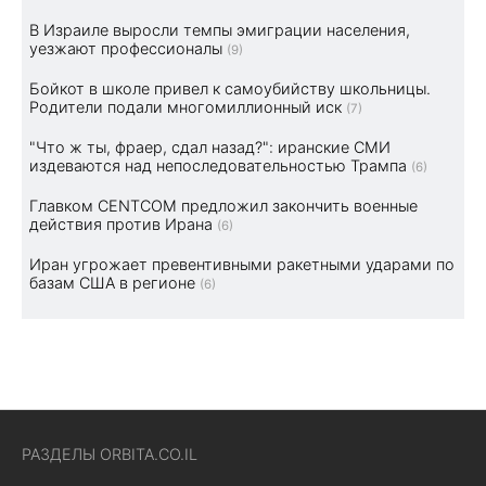
В Израиле выросли темпы эмиграции населения,
уезжают профессионалы
(9)
Бойкот в школе привел к самоубийству школьницы.
Родители подали многомиллионный иск
(7)
"Что ж ты, фраер, сдал назад?": иранские СМИ
издеваются над непоследовательностью Трампа
(6)
Главком CENTCOM предложил закончить военные
действия против Ирана
(6)
Иран угрожает превентивными ракетными ударами по
базам США в регионе
(6)
РАЗДЕЛЫ ORBITA.CO.IL