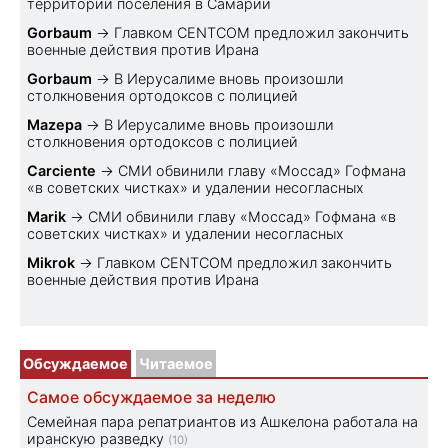
территории поселения в Самарии
Gorbaum
→
Главком CENTCOM предложил закончить
военные действия против Ирана
Gorbaum
→
В Иерусалиме вновь произошли
столкновения ортодоксов с полицией
Mazepa
→
В Иерусалиме вновь произошли
столкновения ортодоксов с полицией
Carciente
→
СМИ обвинили главу «Моссад» Гофмана
«в советских чистках» и удалении несогласных
Marik
→
СМИ обвинили главу «Моссад» Гофмана «в
советских чистках» и удалении несогласных
Mikrok
→
Главком CENTCOM предложил закончить
военные действия против Ирана
Обсуждаемое
Читаемое
Самое обсуждаемое за неделю
Семейная пара репатриантов из Ашкелона работала на
иранскую разведку
(10)