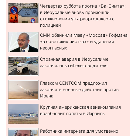
Четвертая суббота против «Ба-Симта»:
в Иерусалиме вновь произошли
столкновения ультраортодоксов с
полицией
СМИ обвинили главу «Моссад» Гофмана
«в советских чистках» и удалении
несогласных
Странная авария в Иерусалиме
закончилась гибелью водителя
Главком CENTCOM предложил
закончить военные действия против
Ирана
Крупная американская авиакомпания
возобновит полеты в Израиль
Работника интерната для умственно