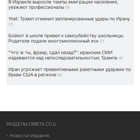
В Израиле выросли темпы эмиграции населения,
уезжают профессионалы
(9)
Ynet: Трамп отменил запланированные удары по Ирану
(7)
Бойкот в школе привел к самоубийству школьницы.
Родители подали многомиллионный иск
(7)
"Что ж ты, фраер, сдал назад?": иранские СМИ
издеваются над непоследовательностью Трампа
(6)
Иран угрожает превентивными ракетными ударами по
базам США в регионе
(6)
РАЗДЕЛЫ ORBITA.CO.IL
- Новости Израиля