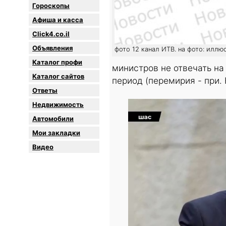
Гороскопы
Афиша и касса
Click4.co.il
Объявления
фото 12 канал ИТВ. на фото: иллю
Каталог профи
министров не отвечать на
Каталог сайтов
период (перемирия - при.
Oтветы
Недвижимость
Автомобили
Мои закладки
Видео