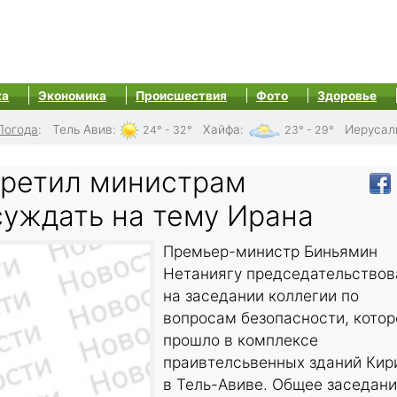
ка
Экономика
Происшествия
Фото
Здоровье
Погода
:
Тель Авив
:
Хайфа
:
Иерусал
24° - 32°
23° - 29°
претил министрам
суждать на тему Ирана
Премьер-министр Биньямин
Нетаниягу председательствов
на заседании коллегии по
вопросам безопасности, котор
прошло в комплексе
праивтелсьвенных зданий Кир
в Тель-Авиве. Общее заседан