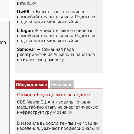
разведку
Uw66
→
Бойкот в школе привел к
самоубийству школьницы. Родители
подали многомиллионный иск
Litogon
→
Бойкот в школе привел к
самоубийству школьницы. Родители
подали многомиллионный иск
000
Samovar
→
Семейная пара
репатриантов из Ашкелона работала
на иранскую разведку
Обсуждаемое
Читаемое
Самое обсуждаемое за неделю
CBS News: США и Израиль готовят
масштабную атаку на энергетическую
инфраструктуру Ирана
(9)
В Израиле выросли темпы эмиграции
населения, уезжают профессионалы
(9)