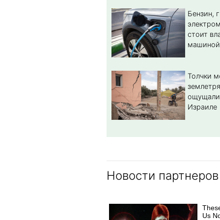
Бензин, 
электром
стоит вл
машиной
Толчки 
землетря
ощущали
Израиле
Новости партнеров
Thes
Us No