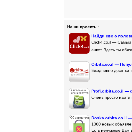
Наши проекты:
Найди свою полови
Click4.co.il — Самы
анкет. Здесь ты обя
Orbita.co.il — Поп
Ежедневно десятки т
Profi.orbita.co.il
Очень просто найти 
Doska.orbita.co.il
1000 новых объявлен
Есть ненужные Вам 