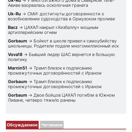
Uk-Ru
→
У многоэтажного дома в Северном Тель-
Авиве взорвалась осколочная граната
Uk-Ru
→
СМИ: достигнуты договоренности о
возобновлении судоходства в Ормузском проливе
Bacz
→
ЦАХАЛ накрыл «Хизбаллу» мощным
артиллерийским огнем
Gorbaum
→
Бойкот в школе привел к самоубийству
школьницы. Родители подали многомиллионный иск
Vova18
→
Бывший лидер ШАС вернется в большую
политику
Marnin51
→
Трамп близок к подписанию
промежуточных договорённостей с Ираном
Gorbaum
→
Трамп близок к подписанию
промежуточных договорённостей с Ираном
Gorbaum
→
Двое бойцов ЦАХАЛ погибли в Южном
Ливане, четверо тяжело ранены
Обсуждаемое
Читаемое