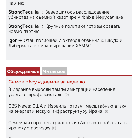
партию
StrongTequila
→
Завершилось расследование
убийства на съемной квартире Airbnb в Иерусалиме
StrongTequila
→
Крупные политики готовы создать
новую партию
Igor
→
Отец погибшей 7 октября обвинил «Ликуд» и
Либермана в финансировании ХАМАС
Обсуждаемое
Читаемое
Самое обсуждаемое за неделю
В Израиле выросли темпы эмиграции населения,
уезжают профессионалы
(9)
CBS News: США и Израиль готовят масштабную атаку
на энергетическую инфраструктуру Ирана
(9)
Семейная пара репатриантов из Ашкелона работала на
иранскую разведку
(8)