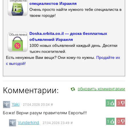
специалистов Израиля
Очень просто найти нужного тебе специалиста в
твоем городе!
Doska.orbita.co.il — доска бесплатных
объявлений Израиля
1000 новых объявлений каждый день. Десятки
тысяч посетителей.
Есть ненужные Вам вещи? Они кому-то нужны.
Продайте их
с выгодой!
Комментарии:
обновить комментарии
3
3
Yaki
27.04.2026 20:34
#
Боже! Верни разум правителям Европы!!!
1
0
Vunderkind
27.04.2026 23:49
#