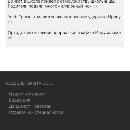
Бойкот в школе привел к самоубийству школьницы.
Родители подали многомиллионный иск
(7)
Ynet: Трамп отменил запланированные удары по Ирану
(7)
Ортодоксы пытались прорваться в кафе в Иерусалиме
(6)
РАЗДЕЛЫ ORBITA.CO.IL
- Новости Израиля
- Видео дня
- Дайджест Новостей
- Справочник специалистов