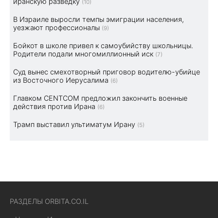
иранскую разведку
(10)
В Израиле выросли темпы эмиграции населения,
уезжают профессионалы
(9)
Бойкот в школе привел к самоубийству школьницы.
Родители подали многомиллионный иск
(7)
Суд вынес смехотворный приговор водителю-убийце
из Восточного Иерусалима
(6)
Главком CENTCOM предложил закончить военные
действия против Ирана
(6)
Трамп выставил ультиматум Ирану
(5)
РАЗДЕЛЫ ORBITA.CO.IL