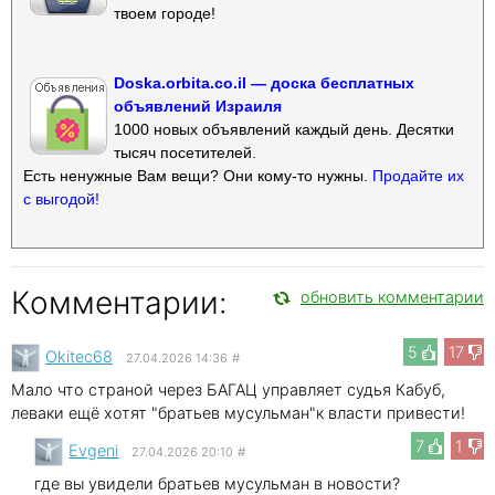
твоем городе!
Doska.orbita.co.il — доска бесплатных
объявлений Израиля
1000 новых объявлений каждый день. Десятки
тысяч посетителей.
Есть ненужные Вам вещи? Они кому-то нужны.
Продайте их
с выгодой!
Комментарии:
обновить комментарии
5
17
Okitec68
27.04.2026 14:36
#
Мало что страной через БАГАЦ управляет судья Кабуб,
леваки ещё хотят "братьев мусульман"к власти привести!
7
1
Evgeni
27.04.2026 20:10
#
где вы увидели братьев мусульман в новости?