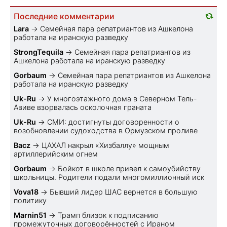
Последние комментарии
Lara
→
Семейная пара репатриантов из Ашкелона
работала на иранскую разведку
StrongTequila
→
Семейная пара репатриантов из
Ашкелона работала на иранскую разведку
Gorbaum
→
Семейная пара репатриантов из Ашкелона
работала на иранскую разведку
Uk-Ru
→
У многоэтажного дома в Северном Тель-
Авиве взорвалась осколочная граната
Uk-Ru
→
СМИ: достигнуты договоренности о
возобновлении судоходства в Ормузском проливе
Bacz
→
ЦАХАЛ накрыл «Хизбаллу» мощным
артиллерийским огнем
Gorbaum
→
Бойкот в школе привел к самоубийству
школьницы. Родители подали многомиллионный иск
Vova18
→
Бывший лидер ШАС вернется в большую
политику
Marnin51
→
Трамп близок к подписанию
промежуточных договорённостей с Ираном