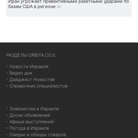
Иран угрожает превентивными ракетными ударами по
базам США в регионе
(6)
РАЗДЕЛЫ ORBITA.CO.IL
- Новости Израиля
- Видео дня
- Дайджест Новостей
- Справочник специалистов
- Знакомства в Израиле
- Доски объявлений
- Афиша выступлений
- Погода в Израиле
- Скидки и обзоры товаров