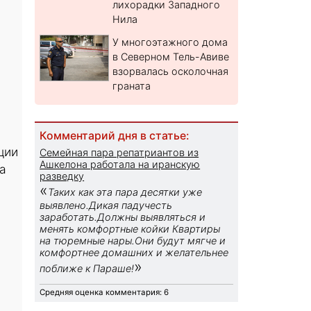
лихорадки Западного
Нила
У многоэтажного дома
в Северном Тель-Авиве
взорвалась осколочная
граната
Комментарий дня в статье:
ции
Семейная пара репатриантов из
Ашкелона работала на иранскую
а
разведку
«
Таких как эта пара десятки уже
выявлено.Дикая падучесть
заработать.Должны выявляться и
менять комфортные койки Квартиры
на тюремные нары.Они будут мягче и
комфортнее домашних и желательнее
»
поближе к Параше!
Средняя оценка комментария: 6