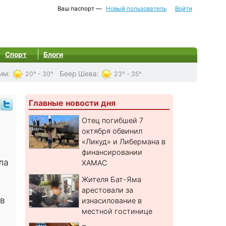
Ваш паспорт —
Новый пользователь
Войти
Спорт
Блоги
им
:
Беер Шева
:
20° - 30°
23° - 35°
Главные новости дня
Отец погибшей 7
октября обвинил
«Ликуд» и Либермана в
финансировании
ла
ХАМАС
Жителя Бат-Яма
арестовали за
ов
изнасилование в
местной гостинице