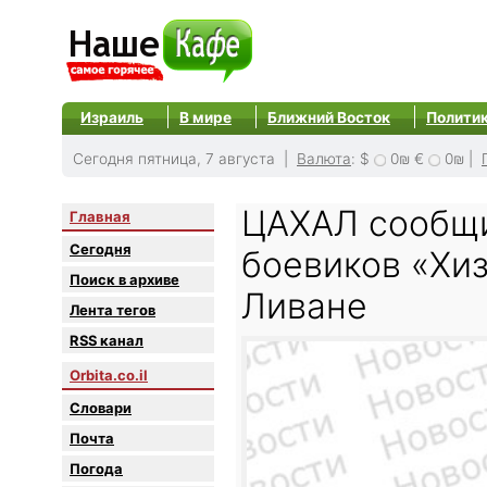
Израиль
В мире
Ближний Восток
Полити
Сегодня пятница, 7 августа |
Валюта
:
$
0₪
€
0₪
|
ЦАХАЛ сообщи
Главная
Сегодня
боевиков «Хиз
Поиск в архиве
Ливане
Лента тегов
RSS канал
Orbita.co.il
Словари
Почта
Погода