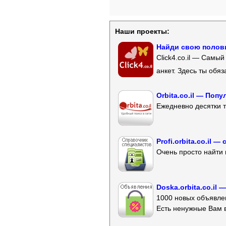
Наши проекты:
Найди свою полови
Click4.co.il — Самы
анкет. Здесь ты обя
Orbita.co.il — Поп
Ежедневно десятки т
Profi.orbita.co.il
Очень просто найти 
Doska.orbita.co.il
1000 новых объявлен
Есть ненужные Вам 