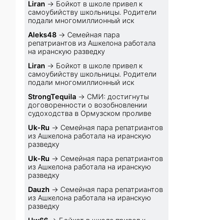
Liran
→
Бойкот в школе привел к
самоубийству школьницы. Родители
подали многомиллионный иск
Aleks48
→
Семейная пара
репатриантов из Ашкелона работала
на иранскую разведку
Liran
→
Бойкот в школе привел к
самоубийству школьницы. Родители
подали многомиллионный иск
StrongTequila
→
СМИ: достигнуты
договоренности о возобновлении
судоходства в Ормузском проливе
Uk-Ru
→
Семейная пара репатриантов
из Ашкелона работала на иранскую
разведку
Uk-Ru
→
Семейная пара репатриантов
из Ашкелона работала на иранскую
разведку
Dauzh
→
Семейная пара репатриантов
из Ашкелона работала на иранскую
разведку