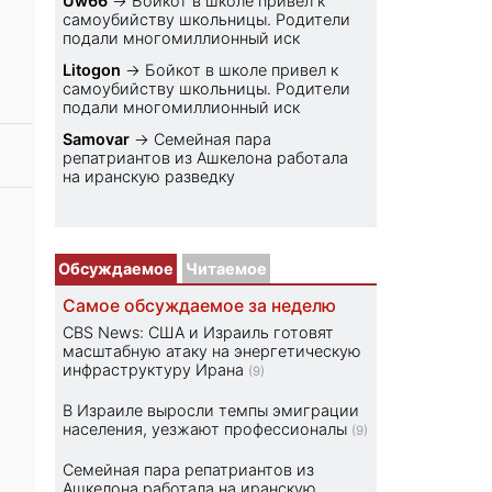
Uw66
→
Бойкот в школе привел к
самоубийству школьницы. Родители
подали многомиллионный иск
Litogon
→
Бойкот в школе привел к
самоубийству школьницы. Родители
подали многомиллионный иск
Samovar
→
Семейная пара
репатриантов из Ашкелона работала
на иранскую разведку
Обсуждаемое
Читаемое
Самое обсуждаемое за неделю
CBS News: США и Израиль готовят
масштабную атаку на энергетическую
инфраструктуру Ирана
(9)
В Израиле выросли темпы эмиграции
населения, уезжают профессионалы
(9)
Семейная пара репатриантов из
Ашкелона работала на иранскую