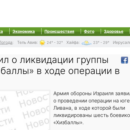
ка
Экономика
Происшествия
Фото
Здоровье
Погода
:
Тель Авив
:
Хайфа
:
Иерусал
24° - 32°
23° - 29°
л о ликвидации группы
баллы» в ходе операции в
Армия обороны Израиля заяви
о проведении операции на юге
Ливана, в ходе которой были
ликвидированы шесть боевик
«Хизбаллы».