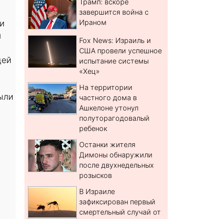
Трамп: вскоре
завершится война с
и
Ираном
л
Fox News: Израиль и
США провели успешное
дей
испытание системы
«Хец»
На территории
ыли
частного дома в
Ашкелоне утонул
полуторагодовалый
ребенок
Останки жителя
Димоны обнаружили
после двухнедельных
розысков
В Израиле
зафиксирован первый
смертельный случай от