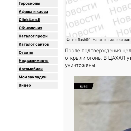
Гороскопы
Афиша и касса
Click4.co.il
Объявления
Каталог профи
Фото: flash90. На фото: иллюстрац
Каталог сайтов
После подтверждения цел
Oтветы
открыли огонь. В ЦАХАЛ у
Недвижимость
уничтожены.
Автомобили
Мои закладки
Видео