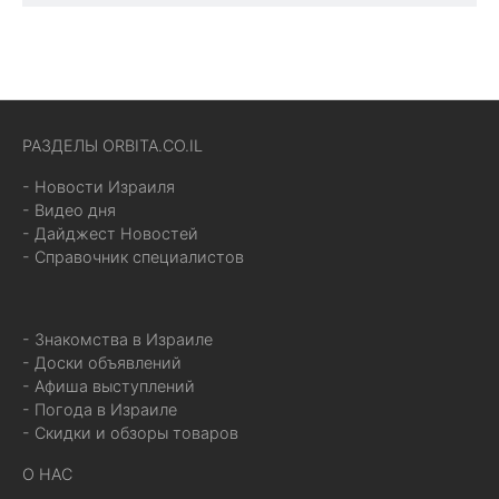
РАЗДЕЛЫ ORBITA.CO.IL
- Новости Израиля
- Видео дня
- Дайджест Новостей
- Справочник специалистов
- Знакомства в Израиле
- Доски объявлений
- Афиша выступлений
- Погода в Израиле
- Скидки и обзоры товаров
О НАС