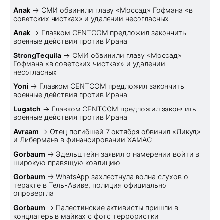
Anak
→
СМИ обвинили главу «Моссад» Гофмана «в
советских чистках» и удалении несогласных
Anak
→
Главком CENTCOM предложил закончить
военные действия против Ирана
StrongTequila
→
СМИ обвинили главу «Моссад»
Гофмана «в советских чистках» и удалении
несогласных
Yoni
→
Главком CENTCOM предложил закончить
военные действия против Ирана
Lugatch
→
Главком CENTCOM предложил закончить
военные действия против Ирана
Avraam
→
Отец погибшей 7 октября обвинил «Ликуд»
и Либермана в финансировании ХАМАС
Gorbaum
→
Эдельштейн заявил о намерении войти в
широкую правящую коалицию
Gorbaum
→
WhatsApp захлестнула волна слухов о
теракте в Тель-Авиве, полиция официально
опровергла
Gorbaum
→
Палестинские активисты пришли в
концлагерь в майках с фото террористки