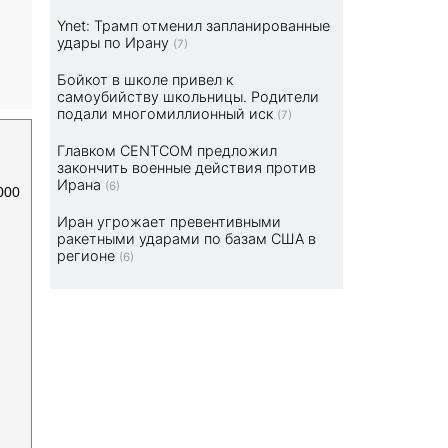
Ynet: Трамп отменил запланированные
удары по Ирану
(7)
Бойкот в школе привел к
самоубийству школьницы. Родители
подали многомиллионный иск
(7)
Главком CENTCOM предложил
закончить военные действия против
Ирана
(6)
000
Иран угрожает превентивными
ракетными ударами по базам США в
регионе
(6)