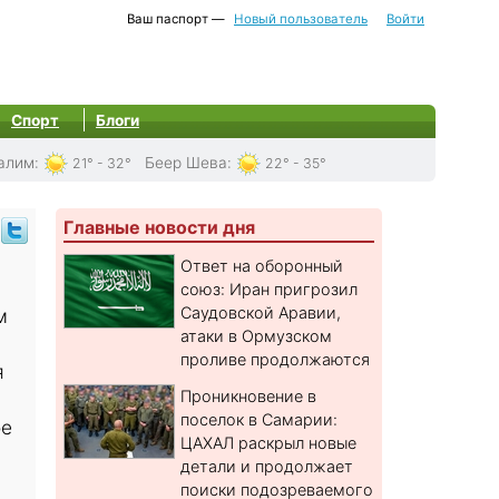
Ваш паспорт —
Новый пользователь
Войти
Спорт
Блоги
алим
:
Беер Шева
:
21° - 32°
22° - 35°
Главные новости дня
Ответ на оборонный
союз: Иран пригрозил
Саудовской Аравии,
м
атаки в Ормузском
проливе продолжаются
я
Проникновение в
поселок в Самарии:
ое
ЦАХАЛ раскрыл новые
детали и продолжает
поиски подозреваемого