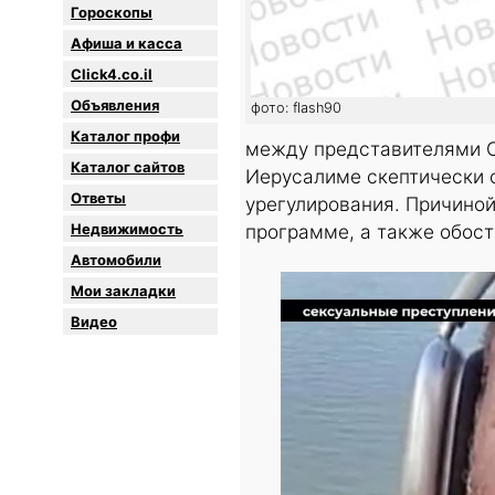
Гороскопы
Афиша и касса
Click4.co.il
Объявления
фото: flash90
Каталог профи
между представителями С
Каталог сайтов
Иерусалиме скептически 
Oтветы
урегулирования. Причиной
Недвижимость
программе, а также обост
Автомобили
Мои закладки
Видео