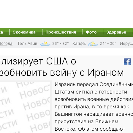
ка
Экономика
Происшествия
Фото
Здоровье
Погода
:
Тель Авив
:
Хайфа
:
Иерус
26° - 32°
24° - 30°
ализирует США о
озобновить войну с Ираном
Израиль передал Соединённы
Штатам сигнал о готовности
возобновить военные действи
против Ирана, в то время как
Вашингтон наращивает военн
присутствие на Ближнем
Востоке. Об этом сообщают