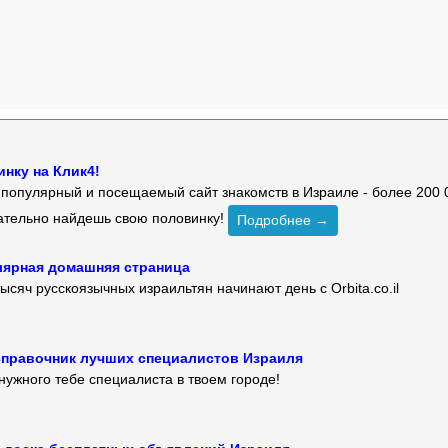
нку на Клик4!
й популярный и посещаемый сайт знакомств в Израиле - более 200 
зательно найдешь свою половинку!
Подробнее →
улярная домашняя страница
ысяч русскоязычных израильтян начинают день с Orbita.co.il
 — справочник лучших специалистов Израиля
нужного тебе специалиста в твоем городе!