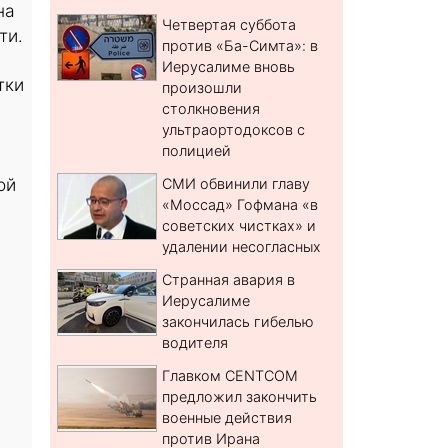
на
Четвертая суббота
ти.
против «Ба-Симта»: в
Иерусалиме вновь
тки
произошли
столкновения
ультраортодоксов с
полицией
ой
СМИ обвинили главу
«Моссад» Гофмана «в
советских чистках» и
удалении несогласных
Странная авария в
Иерусалиме
закончилась гибелью
водителя
Главком CENTCOM
предложил закончить
военные действия
против Ирана