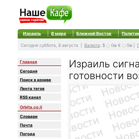
Израиль
В мире
Ближний Восток
Полити
Сегодня суббота, 8 августа |
Валюта
:
$
0₪
€
0₪
|
Израиль сигн
Главная
Сегодня
готовности в
Поиск в архиве
Лента тегов
RSS канал
Orbita.co.il
Словари
Почта
Погода