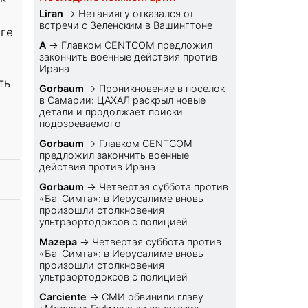
Liran
→
Нетаниягу отказался от
встречи с Зеленским в Вашингтоне
юге
A
→
Главком CENTCOM предложил
закончить военные действия против
Ирана
ть
Gorbaum
→
Проникновение в поселок
в Самарии: ЦАХАЛ раскрыл новые
детали и продолжает поиски
подозреваемого
Gorbaum
→
Главком CENTCOM
предложил закончить военные
действия против Ирана
Gorbaum
→
Четвертая суббота против
«Ба-Симта»: в Иерусалиме вновь
произошли столкновения
ультраортодоксов с полицией
Mazepa
→
Четвертая суббота против
«Ба-Симта»: в Иерусалиме вновь
произошли столкновения
ультраортодоксов с полицией
Carciente
→
СМИ обвинили главу