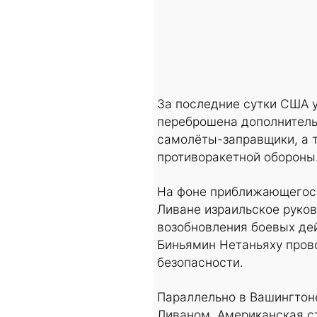
За последние сутки США у
переброшена дополнитель
самолёты-заправщики, а 
противоракетной обороны
На фоне приближающегося
Ливане израильское руко
возобновления боевых де
Биньямин Нетаньяху пров
безопасности.
Параллельно в Вашингтон
Ливаном. Американская ст