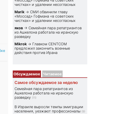
«Моссад» Гофмана «в советских
чистках» и удалении несогласных
Marik
→
СМИ обвинили главу
«Моссад» Гофмана «в советских
чистках» и удалении несогласных
яков
→
Семейная пара репатриантов
из Ашкелона работала на иранскую
разведку
Mikrok
→
Главком CENTCOM
предложил закончить военные
бке
действия против Ирана
Обсуждаемое
Читаемое
Самое обсуждаемое за неделю
Семейная пара репатриантов из
Ашкелона работала на иранскую
разведку
(11)
В Израиле выросли темпы эмиграции
населения, уезжают профессионалы
(9)