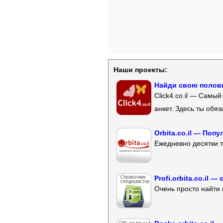
Наши проекты:
Найди свою полови
Click4.co.il — Самы
анкет. Здесь ты обя
Orbita.co.il — Поп
Ежедневно десятки т
Profi.orbita.co.il
Очень просто найти 