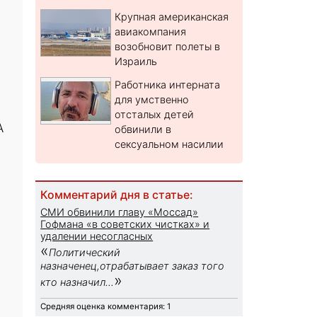
Крупная американская
авиакомпания
возобновит полеты в
Израиль
Работника интерната
для умственно
отсталых детей
А
обвинили в
сексуальном насилии
Комментарий дня в статье:
СМИ обвинили главу «Моссад»
Гофмана «в советских чистках» и
удалении несогласных
«
Политический
назначенец,отрабатывает заказ того
»
кто назначил...
Средняя оценка комментария: 1