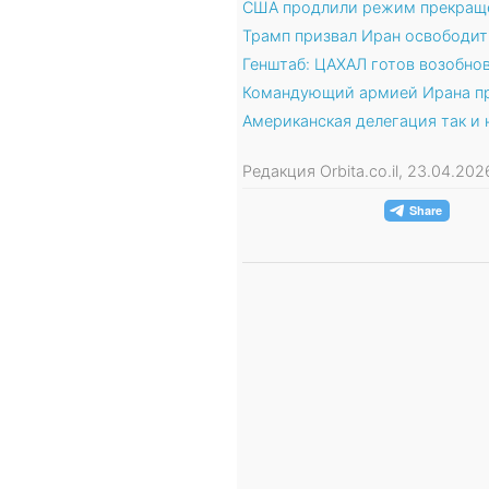
США продлили режим прекраще
Трамп призвал Иран освободи
Генштаб: ЦАХАЛ готов возобнов
Командующий армией Ирана пр
Американская делегация так и 
Редакция Orbita.co.il, 23.04.20