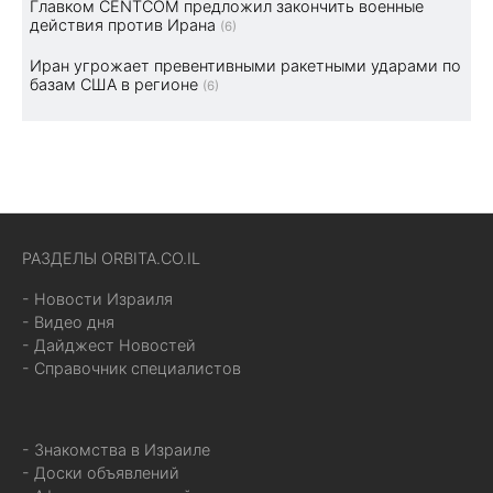
Главком CENTCOM предложил закончить военные
действия против Ирана
(6)
Иран угрожает превентивными ракетными ударами по
базам США в регионе
(6)
РАЗДЕЛЫ ORBITA.CO.IL
- Новости Израиля
- Видео дня
- Дайджест Новостей
- Справочник специалистов
- Знакомства в Израиле
- Доски объявлений