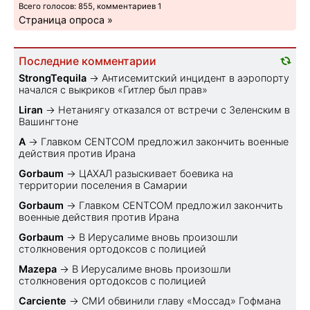
Всего голосов: 855, комментариев 1
Страница опроса »
Последние комментарии
StrongTequila
→
Антисемитский инцидент в аэропорту
начался с выкриков «Гитлер был прав»
Liran
→
Нетаниягу отказался от встречи с Зеленским в
Вашингтоне
A
→
Главком CENTCOM предложил закончить военные
действия против Ирана
Gorbaum
→
ЦАХАЛ разыскивает боевика на
территории поселения в Самарии
Gorbaum
→
Главком CENTCOM предложил закончить
военные действия против Ирана
Gorbaum
→
В Иерусалиме вновь произошли
столкновения ортодоксов с полицией
Mazepa
→
В Иерусалиме вновь произошли
столкновения ортодоксов с полицией
Carciente
→
СМИ обвинили главу «Моссад» Гофмана