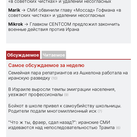
«в советских чистках» и удалении несогласных
Marik
→
СМИ обвинили главу «Моссад» Гофмана «в
советских чистках» и удалении несогласных
Mikrok
→
Главком CENTCOM предложил закончить
военные действия против Ирана
Обсуждаемое
Читаемое
Самое обсуждаемое за неделю
Семейная пара репатриантов из Ашкелона работала на
иранскую разведку
(10)
В Израиле выросли темпы эмиграции населения,
уезжают профессионалы
(9)
Бойкот в школе привел к самоубийству школьницы.
Родители подали многомиллионный иск
(7)
"Что ж ты, фраер, сдал назад?": иранские СМИ
издеваются над непоследовательностью Трампа
(6)