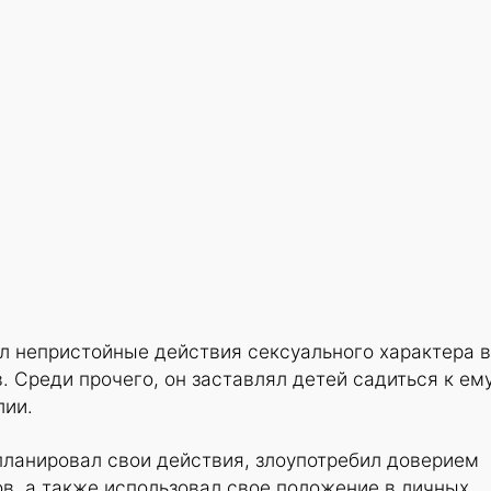
л непристойные действия сексуального характера в
. Среди прочего, он заставлял детей садиться к ем
лии.
планировал свои действия, злоупотребил доверием
в, а также использовал свое положение в личных