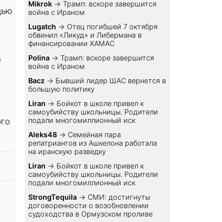
Mikrok
→
Трамп: вскоре завершится
щью
война с Ираном
Lugatch
→
Отец погибшей 7 октября
обвинил «Ликуд» и Либермана в
финансировании ХАМАС
Polina
→
Трамп: вскоре завершится
е
война с Ираном
Bacz
→
Бывший лидер ШАС вернется в
большую политику
Liran
→
Бойкот в школе привел к
самоубийству школьницы. Родители
ого
подали многомиллионный иск
Aleks48
→
Семейная пара
репатриантов из Ашкелона работала
на иранскую разведку
Liran
→
Бойкот в школе привел к
самоубийству школьницы. Родители
подали многомиллионный иск
StrongTequila
→
СМИ: достигнуты
договоренности о возобновлении
судоходства в Ормузском проливе