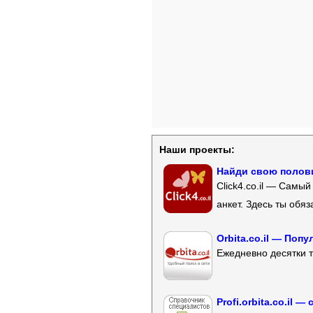
Наши проекты:
Найди свою полови
Click4.co.il — Самы
анкет. Здесь ты обя
Orbita.co.il — Поп
Ежедневно десятки т
Profi.orbita.co.il