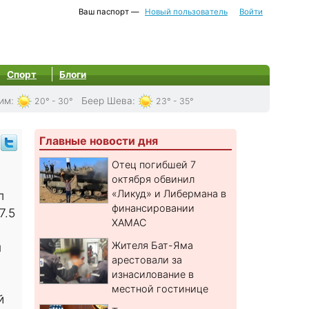
Ваш паспорт —
Новый пользователь
Войти
Спорт
Блоги
им
:
Беер Шева
:
20° - 30°
23° - 35°
Главные новости дня
Отец погибшей 7
октября обвинил
«Ликуд» и Либермана в
л
финансировании
7.5
ХАМАС
Жителя Бат-Яма
н
арестовали за
и
изнасилование в
местной гостинице
й