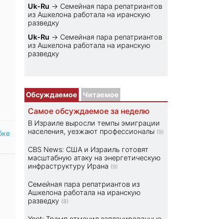
Uk-Ru
→
Семейная пара репатриантов
из Ашкелона работала на иранскую
разведку
Uk-Ru
→
Семейная пара репатриантов
из Ашкелона работала на иранскую
разведку
Обсуждаемое
Читаемое
Самое обсуждаемое за неделю
В Израиле выросли темпы эмиграции
населения, уезжают профессионалы
(9)
бке
CBS News: США и Израиль готовят
масштабную атаку на энергетическую
инфраструктуру Ирана
(9)
Семейная пара репатриантов из
Ашкелона работала на иранскую
разведку
(8)
Ynet: Трамп отменил запланированные