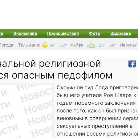
ка
Экономика
Происшествия
Фото
Здоровье
Погода
:
Тель Авив
:
Хайфа
:
Иерусал
24° - 32°
23° - 29°
чальной религиозной
ся опасным педофилом
Окружной суд Лода приговори
бывшего учителя Роя Шаара к 
годам тюремного заключения
после того, как он был призна
виновным в совершении сери
сексуальных преступлений в
отношении восьми религиозно