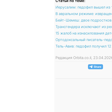
Статьи по теме:
Иерусалим: педофил вышел из 
В авральном режиме: извращен
Бейт-Шемеш: двое подростков
Трансгендера исключают из р
15 жалоб на изнасилования дет
Ортодоксальный писатель-педо
Тель-Авив: педофил получил 12
Редакция Orbita.co.il, 23.04.20