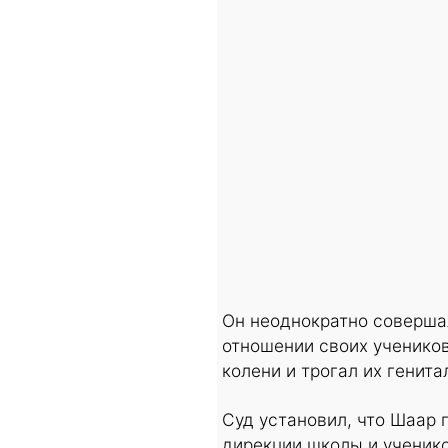
Он неоднократно соверша
отношении своих учеников
колени и трогал их генита
Суд установил, что Шаар 
дирекции школы и ученико