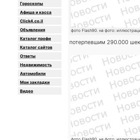
Гороскопы
Афиша и касса
Click4.co.il
Объявления
фото Flash90. на фото: иллюстрац
Каталог профи
потерпевшим 290.000 шек
Каталог сайтов
Oтветы
Недвижимость
Автомобили
Мои закладки
Видео
фото Flash90. на фото: иллюстрац