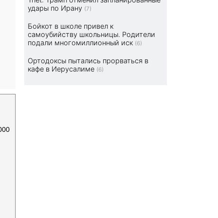
удары по Ирану
(7)
Бойкот в школе привел к
самоубийству школьницы. Родители
подали многомиллионный иск
(6)
Ортодоксы пытались прорваться в
кафе в Иерусалиме
(6)
000