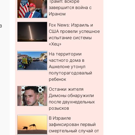
Трамп: вскоре
завершится война с
Ираном
з
Fox News: Израиль и
США провели успешное
испытание системы
«Хец»
На территории
частного дома в
Ашкелоне утонул
полуторагодовалый
ребенок
Останки жителя
Димоны обнаружили
после двухнедельных
розысков
В Израиле
зафиксирован первый
смертельный случай от