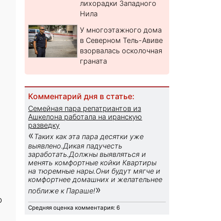
лихорадки Западного
Нила
У многоэтажного дома
в Северном Тель-Авиве
взорвалась осколочная
граната
Комментарий дня в статье:
Семейная пара репатриантов из
Ашкелона работала на иранскую
разведку
«
Таких как эта пара десятки уже
выявлено.Дикая падучесть
заработать.Должны выявляться и
менять комфортные койки Квартиры
на тюремные нары.Они будут мягче и
комфортнее домашних и желательнее
»
поближе к Параше!
о
Средняя оценка комментария: 6