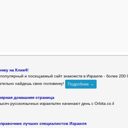
нку на Клик4!
й популярный и посещаемый сайт знакомств в Израиле - более 200 
зательно найдешь свою половинку!
Подробнее →
улярная домашняя страница
ысяч русскоязычных израильтян начинают день с Orbita.co.il
 — справочник лучших специалистов Израиля