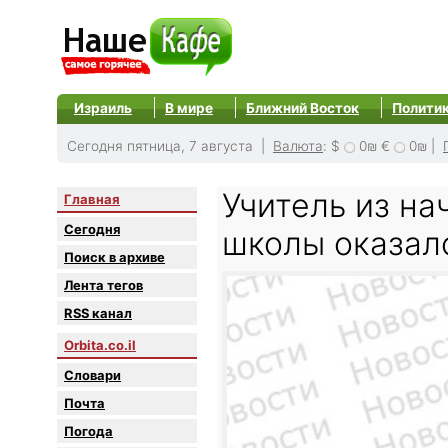
Израиль
В мире
Ближний Восток
Полити
Сегодня пятница, 7 августа |
Валюта
:
$
0₪
€
0₪
|
Учитель из на
Главная
Сегодня
школы оказал
Поиск в архиве
Лента тегов
RSS канал
Orbita.co.il
Словари
Почта
Погода