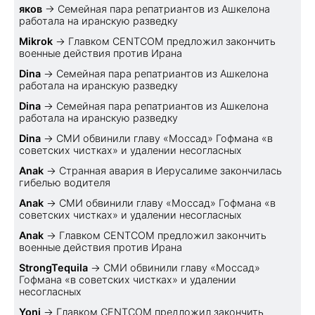
яков
→
Семейная пара репатриантов из Ашкелона
работала на иранскую разведку
Mikrok
→
Главком CENTCOM предложил закончить
военные действия против Ирана
Dina
→
Семейная пара репатриантов из Ашкелона
работала на иранскую разведку
Dina
→
Семейная пара репатриантов из Ашкелона
работала на иранскую разведку
Dina
→
СМИ обвинили главу «Моссад» Гофмана «в
советских чистках» и удалении несогласных
Anak
→
Странная авария в Иерусалиме закончилась
гибелью водителя
Anak
→
СМИ обвинили главу «Моссад» Гофмана «в
советских чистках» и удалении несогласных
Anak
→
Главком CENTCOM предложил закончить
военные действия против Ирана
StrongTequila
→
СМИ обвинили главу «Моссад»
Гофмана «в советских чистках» и удалении
несогласных
Yoni
→
Главком CENTCOM предложил закончить