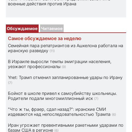
военные действия против Ирана
Обсуждаемое
Читаемое
Самое обсуждаемое за неделю
Семейная пара репатриантов из Ашкелона работала на
иранскую разведку
(11)
В Израиле выросли темпы эмиграции населения,
уезжают профессионалы
(9)
Ynet: Трамп отменил запланированные удары по Ирану
(7)
Бойкот в школе привел к самоубийству школьницы.
Родители подали многомиллионный иск
(7)
"Что ж ты, фраер, сдал назад?": иранские СМИ
издеваются над непоследовательностью Трампа
(6)
Иран угрожает превентивными ракетными ударами по
базам США в регионе
(6)