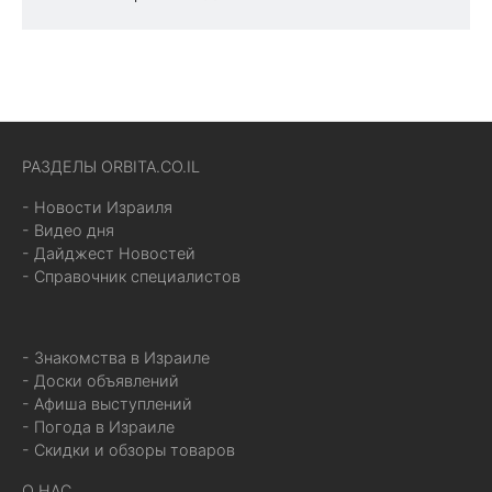
РАЗДЕЛЫ ORBITA.CO.IL
- Новости Израиля
- Видео дня
- Дайджест Новостей
- Справочник специалистов
- Знакомства в Израиле
- Доски объявлений
- Афиша выступлений
- Погода в Израиле
- Скидки и обзоры товаров
О НАС