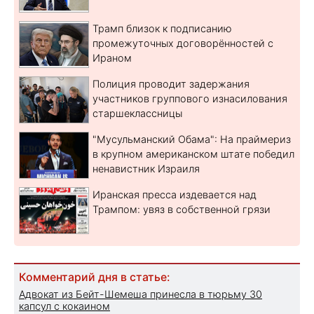
Трамп близок к подписанию
промежуточных договорённостей с
Ираном
Полиция проводит задержания
участников группового изнасилования
старшеклассницы
"Мусульманский Обама": На праймериз
в крупном американском штате победил
ненавистник Израиля
Иранская пресса издевается над
Трампом: увяз в собственной грязи
Комментарий дня в статье:
Адвокат из Бейт-Шемеша принесла в тюрьму 30
капсул с кокаином