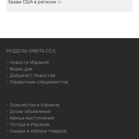
базам США в регионе
(6)
РАЗДЕЛЫ ORBITA.CO.IL
- Новости Израиля
- Видео дня
- Дайджест Новостей
- Справочник специалистов
- Знакомства в Израиле
- Доски объявлений
- Афиша выступлений
- Погода в Израиле
- Скидки и обзоры товаров