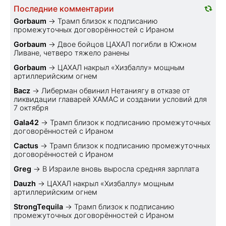
Последние комментарии
Gorbaum
→
Трамп близок к подписанию
промежуточных договорённостей с Ираном
Gorbaum
→
Двое бойцов ЦАХАЛ погибли в Южном
Ливане, четверо тяжело ранены
Gorbaum
→
ЦАХАЛ накрыл «Хизбаллу» мощным
артиллерийским огнем
Bacz
→
Либерман обвинил Нетаниягу в отказе от
ликвидации главарей ХАМАС и создании условий для
7 октября
Gala42
→
Трамп близок к подписанию промежуточных
договорённостей с Ираном
Cactus
→
Трамп близок к подписанию промежуточных
договорённостей с Ираном
Greg
→
В Израиле вновь выросла средняя зарплата
Dauzh
→
ЦАХАЛ накрыл «Хизбаллу» мощным
артиллерийским огнем
StrongTequila
→
Трамп близок к подписанию
промежуточных договорённостей с Ираном