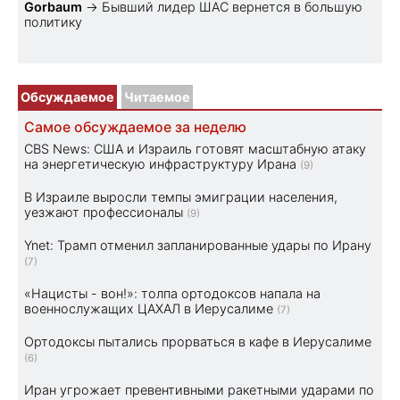
Gorbaum
→
Бывший лидер ШАС вернется в большую
политику
Обсуждаемое
Читаемое
Самое обсуждаемое за неделю
CBS News: США и Израиль готовят масштабную атаку
на энергетическую инфраструктуру Ирана
(9)
В Израиле выросли темпы эмиграции населения,
уезжают профессионалы
(9)
Ynet: Трамп отменил запланированные удары по Ирану
(7)
«Нацисты - вон!»: толпа ортодоксов напала на
военнослужащих ЦАХАЛ в Иерусалиме
(7)
Ортодоксы пытались прорваться в кафе в Иерусалиме
(6)
Иран угрожает превентивными ракетными ударами по