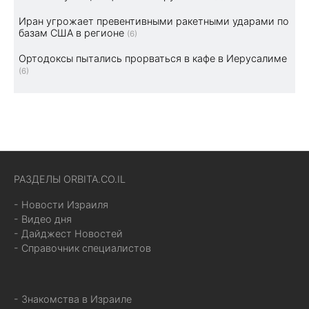
Иран угрожает превентивными ракетными ударами по
базам США в регионе
(6)
Ортодоксы пытались прорваться в кафе в Иерусалиме
(6)
РАЗДЕЛЫ ORBITA.CO.IL
- Новости Израиля
- Видео дня
- Дайджест Новостей
- Справочник специалистов
- Знакомства в Израиле