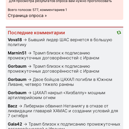
Для просмотра результатов опроса вам нужно проголосовать
Всего голосов: 577, комментариев 1
Страница опроса »
Последние комментарии
Vova18
→
Бывший лидер ШАС вернется в большую
политику
Marnin51
→
Трамп близок к подписанию
промежуточных договорённостей с Ираном
Gorbaum
→
Трамп близок к подписанию
промежуточных договорённостей с Ираном
Gorbaum
→
Двое бойцов ЦАХАЛ погибли в Южном
Ливане, четверо тяжело ранены
Gorbaum
→
ЦАХАЛ накрыл «Хизбаллу» мощным
артиллерийским огнем
Bacz
→
Либерман обвинил Нетаниягу в отказе от
ликвидации главарей ХАМАС и создании условий для
7 октября
Gala42
→
Трамп близок к подписанию промежуточных
договорённостей с Ираном