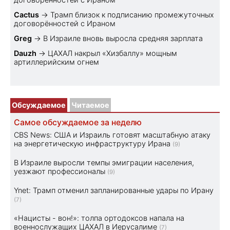
Cactus
→
Трамп близок к подписанию промежуточных
договорённостей с Ираном
Greg
→
В Израиле вновь выросла средняя зарплата
Dauzh
→
ЦАХАЛ накрыл «Хизбаллу» мощным
артиллерийским огнем
Обсуждаемое
Читаемое
Самое обсуждаемое за неделю
CBS News: США и Израиль готовят масштабную атаку
на энергетическую инфраструктуру Ирана
(9)
В Израиле выросли темпы эмиграции населения,
уезжают профессионалы
(9)
Ynet: Трамп отменил запланированные удары по Ирану
(7)
«Нацисты - вон!»: толпа ортодоксов напала на
военнослужащих ЦАХАЛ в Иерусалиме
(7)