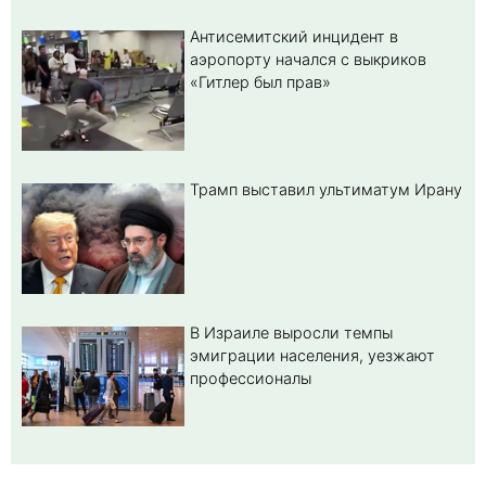
Антисемитский инцидент в
аэропорту начался с выкриков
«Гитлер был прав»
Трамп выставил ультиматум Ирану
В Израиле выросли темпы
эмиграции населения, уезжают
профессионалы