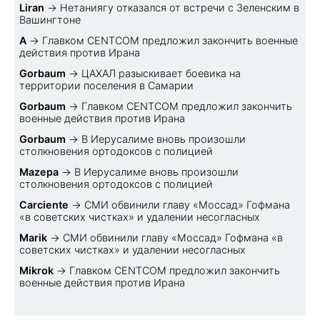
Liran
→
Нетаниягу отказался от встречи с Зеленским в
Вашингтоне
A
→
Главком CENTCOM предложил закончить военные
действия против Ирана
Gorbaum
→
ЦАХАЛ разыскивает боевика на
территории поселения в Самарии
Gorbaum
→
Главком CENTCOM предложил закончить
военные действия против Ирана
Gorbaum
→
В Иерусалиме вновь произошли
столкновения ортодоксов с полицией
Mazepa
→
В Иерусалиме вновь произошли
столкновения ортодоксов с полицией
Carciente
→
СМИ обвинили главу «Моссад» Гофмана
«в советских чистках» и удалении несогласных
Marik
→
СМИ обвинили главу «Моссад» Гофмана «в
советских чистках» и удалении несогласных
Mikrok
→
Главком CENTCOM предложил закончить
военные действия против Ирана