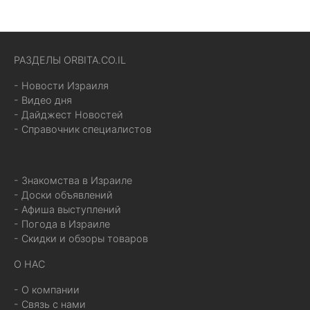
РАЗДЕЛЫ ORBITA.CO.IL
- Новости Израиля
- Видео дня
- Дайджест Новостей
- Справочник специалистов
- Знакомства в Израиле
- Доски объявлений
- Афиша выступлений
- Погода в Израиле
- Скидки и обзоры товаров
О НАС
- О компании
- Связь с нами