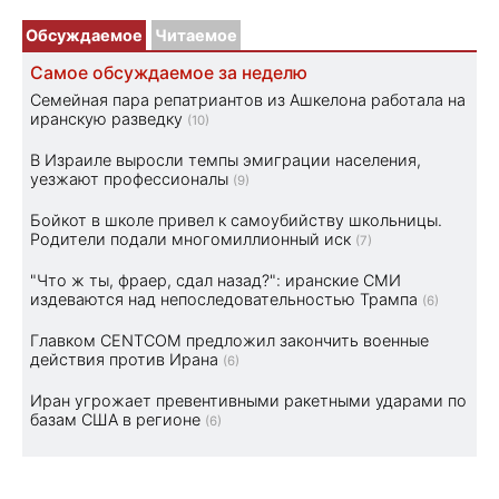
Обсуждаемое
Читаемое
Самое обсуждаемое за неделю
Семейная пара репатриантов из Ашкелона работала на
иранскую разведку
(10)
В Израиле выросли темпы эмиграции населения,
уезжают профессионалы
(9)
Бойкот в школе привел к самоубийству школьницы.
Родители подали многомиллионный иск
(7)
"Что ж ты, фраер, сдал назад?": иранские СМИ
издеваются над непоследовательностью Трампа
(6)
Главком CENTCOM предложил закончить военные
действия против Ирана
(6)
Иран угрожает превентивными ракетными ударами по
базам США в регионе
(6)