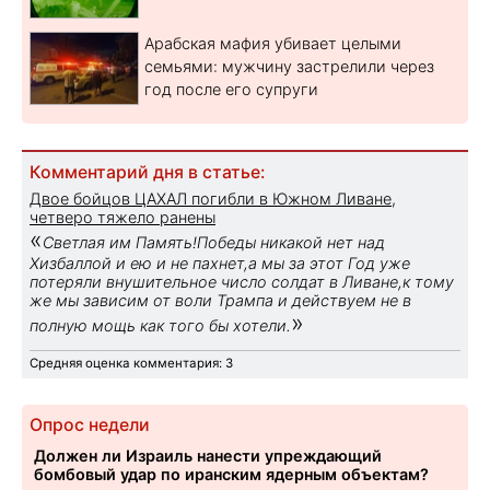
Арабская мафия убивает целыми
семьями: мужчину застрелили через
год после его супруги
Комментарий дня в статье:
Двое бойцов ЦАХАЛ погибли в Южном Ливане,
четверо тяжело ранены
«
Светлая им Память!Победы никакой нет над
Хизбаллой и ею и не пахнет,а мы за этот Год уже
потеряли внушительное число солдат в Ливане,к тому
же мы зависим от воли Трампа и действуем не в
»
полную мощь как того бы хотели.
Средняя оценка комментария: 3
Опрос недели
Должен ли Израиль нанести упреждающий
бомбовый удар по иранским ядерным объектам?