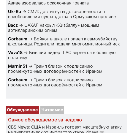
Авиве взорвалась осколочная граната
Uk-Ru
→
СМИ: достигнуты договоренности о
возобновлении судоходства в Ормузском проливе
Bacz
→
ЦАХАЛ накрыл «Хизбаллу» мощным
артиллерийским огнем
Gorbaum
→
Бойкот в школе привел к самоубийству
школьницы. Родители подали многомиллионный иск
Vova18
→
Бывший лидер ШАС вернется в большую
политику
Marnin51
→
Трамп близок к подписанию
промежуточных договорённостей с Ираном
Gorbaum
→
Трамп близок к подписанию
промежуточных договорённостей с Ираном
Обсуждаемое
Читаемое
Самое обсуждаемое за неделю
CBS News: США и Израиль готовят масштабную атаку
на энергетическую инфраструктуру Ирана
(9)