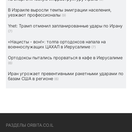
В Израиле выросли темпы эмиграции населения,
уезжают профессионалы
(9)
Ynet: Трамп отменил запланированные удары по Ирану
(7)
«Нацисты - вон!»: толпа ортодоксов напала на
военнослужащих ЦАХАЛ в Иерусалиме
(7)
Ортодоксы пытались прорваться в кафе в Иерусалиме
(6)
Иран угрожает превентивными ракетными ударами по
базам США в регионе
(6)
РАЗДЕЛЫ ORBITA.CO.IL