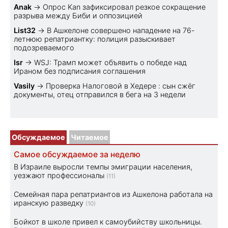
Anak
→
Опрос Kan зафиксировал резкое сокращение
разрыва между Биби и оппозицией
List32
→
В Ашкелоне совершено нападение на 76-
летнюю репатриантку: полиция разыскивает
подозреваемого
Isr
→
WSJ: Трамп может объявить о победе над
Ираном без подписания соглашения
Vasily
→
Проверка Налоговой в Хедере : сын сжёг
документы, отец отправился в бега на 3 недели
Обсуждаемое
Читаемое
Самое обсуждаемое за неделю
В Израиле выросли темпы эмиграции населения,
уезжают профессионалы
(11)
Семейная пара репатриантов из Ашкелона работала на
иранскую разведку
(10)
Бойкот в школе привел к самоубийству школьницы.