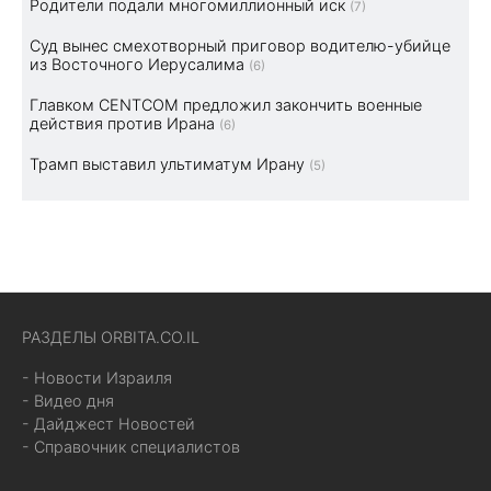
Родители подали многомиллионный иск
(7)
Суд вынес смехотворный приговор водителю-убийце
из Восточного Иерусалима
(6)
Главком CENTCOM предложил закончить военные
действия против Ирана
(6)
Трамп выставил ультиматум Ирану
(5)
РАЗДЕЛЫ ORBITA.CO.IL
- Новости Израиля
- Видео дня
- Дайджест Новостей
- Справочник специалистов