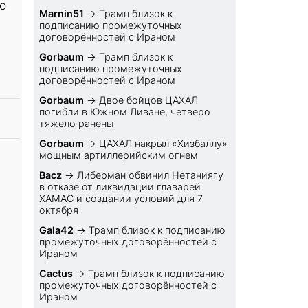
о
Marnin51
→
Трамп близок к
подписанию промежуточных
договорённостей с Ираном
Gorbaum
→
Трамп близок к
подписанию промежуточных
договорённостей с Ираном
Gorbaum
→
Двое бойцов ЦАХАЛ
погибли в Южном Ливане, четверо
тяжело ранены
Gorbaum
→
ЦАХАЛ накрыл «Хизбаллу»
мощным артиллерийским огнем
Bacz
→
Либерман обвинил Нетаниягу
в отказе от ликвидации главарей
ХАМАС и создании условий для 7
октября
Gala42
→
Трамп близок к подписанию
промежуточных договорённостей с
Ираном
Cactus
→
Трамп близок к подписанию
промежуточных договорённостей с
Ираном