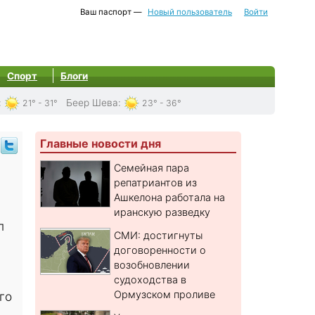
Ваш паспорт —
Новый пользователь
Войти
Спорт
Блоги
:
Беер Шева
:
21° - 31°
23° - 36°
Главные новости дня
Семейная пара
репатриантов из
Ашкелона работала на
иранскую разведку
п
СМИ: достигнуты
договоренности о
возобновлении
судоходства в
Ормузском проливе
го