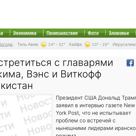
ка
Экономика
Происшествия
Фото
Здоровье
Погода
:
Тель Авив
:
Хайфа
:
Иерусалим
24° - 32°
23° - 29°
стретиться с главарями
жима, Вэнс и Виткофф
акистан
Президент США Дональд Трам
заявил в интервью газете New
York Post, что не испытывает
проблем со встречей с
нынешними лидерами иранско
режима.