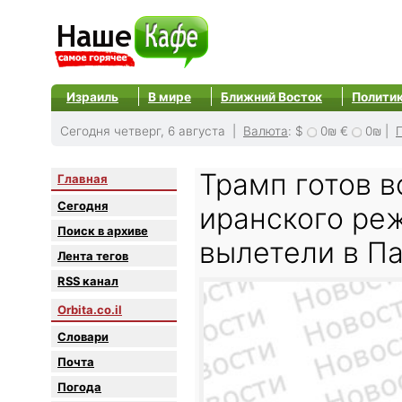
Израиль
В мире
Ближний Восток
Полити
Сегодня четверг, 6 августа |
Валюта
:
$
0₪
€
0₪
|
Трамп готов в
Главная
Сегодня
иранского ре
Поиск в архиве
вылетели в П
Лента тегов
RSS канал
Orbita.co.il
Словари
Почта
Погода