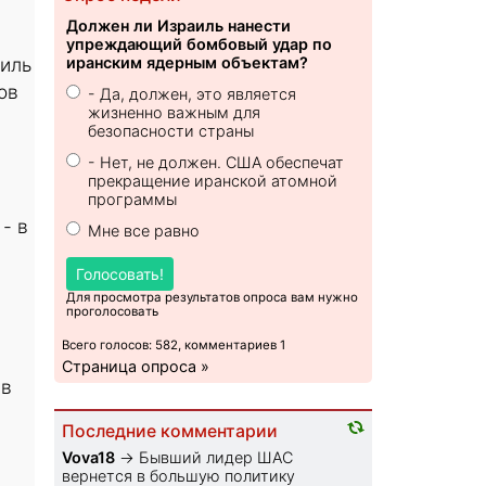
Должен ли Израиль нанести
упреждающий бомбовый удар по
аиль
иранским ядерным объектам?
ов
- Да, должен, это является
жизненно важным для
безопасности страны
- Нет, не должен. США обеспечат
прекращение иранской атомной
программы
- в
Мне все равно
Голосовать!
Для просмотра результатов опроса вам нужно
проголосовать
Всего голосов: 582, комментариев 1
Страница опроса »
 в
Последние комментарии
Vova18
→
Бывший лидер ШАС
вернется в большую политику