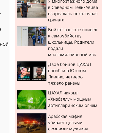
У многоэтажного дома
в Северном Тель-Авиве
т
взорвалась осколочная
граната
в
Бойкот в школе привел
к самоубийству
школьницы. Родители
рной
подали
многомиллионный иск
Двое бойцов ЦАХАЛ
погибли в Южном
Ливане, четверо
тяжело ранены
ЦАХАЛ накрыл
«Хизбаллу» мощным
артиллерийским огнем
Арабская мафия
убивает целыми
семьями: мужчину