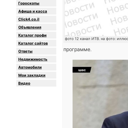
Гороскопы
Афиша и касса
Click4.co.il
Объявления
Каталог профи
фото 12 канал ИТВ. на фото: иллю
Каталог сайтов
программе.
Oтветы
Недвижимость
Автомобили
Мои закладки
Видео