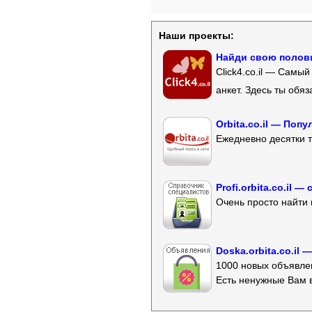
Наши проекты:
Найди свою полови
Click4.co.il — Самы
анкет. Здесь ты обя
Orbita.co.il — Поп
Ежедневно десятки т
Profi.orbita.co.il
Очень просто найти 
Doska.orbita.co.il
1000 новых объявлен
Есть ненужные Вам 