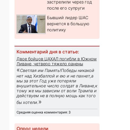
застрелили через год
после его супруги
Бывший лидер ШАС
вернется в большую
политику
Комментарий дня в статье:
Двое бойцов ЦАХАЛ погибли в Южном
Ливане, четверо тяжело ранены
«
Светлая им Память!Победы никакой
нет над Хизбаллой и ею и не пахнет,а
мы за этот Год уже потеряли
внушительное число солдат в Ливане,к
тому же мы зависим от воли Трампа и
действуем не в полную мощь как того
»
бы хотели.
Средняя оценка комментария: 3
Опрос недели