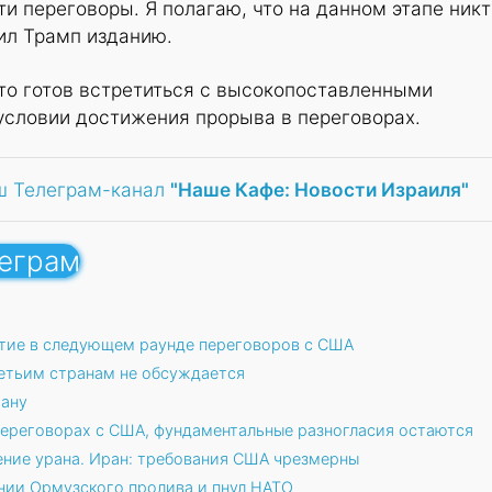
 переговоры. Я полагаю, что на данном этапе никт
вил Трамп изданию.
то готов встретиться с высокопоставленными
условии достижения прорыва в переговорах.
ш Телеграм-канал
"Наше Кафе: Новости Израиля"
леграм
тие в следующем раунде переговоров с США
етьим странам не обсуждается
рану
переговорах c США, фундаментальные разногласия остаются
ение урана. Иран: требования США чрезмерны
нии Ормузского пролива и пнул НАТО