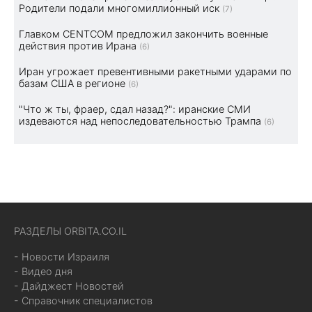
Родители подали многомиллионный иск
(7)
Главком CENTCOM предложил закончить военные
действия против Ирана
(6)
Иран угрожает превентивными ракетными ударами по
базам США в регионе
(6)
"Что ж ты, фраер, сдал назад?": иранские СМИ
издеваются над непоследовательностью Трампа
(6)
РАЗДЕЛЫ ORBITA.CO.IL
- Новости Израиля
- Видео дня
- Дайджест Новостей
- Справочник специалистов