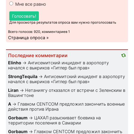
Мне все равно
Голосовать!
Для просмотра результатов опроса вам нужно проголосовать
Всего голосов: 920, комментариев 1
Страница опроса »
Последние комментарии
Elinho
→
Антисемитский инцидент в аэропорту
начался с выкриков «Гитлер был прав»
StrongTequila
→
Антисемитский инцидент в аэропорту
начался с выкриков «Гитлер был прав»
Liran
→
Нетаниягу отказался от встречи с Зеленским в
Вашингтоне
A
→
Главком CENTCOM предложил закончить военные
действия против Ирана
Gorbaum
→
ЦАХАЛ разыскивает боевика на
территории поселения в Самарии
Gorbaum
→
Главком CENTCOM предложил закончить