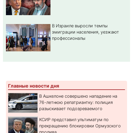
В Израиле выросли темпы
эмиграции населения, уезжают
профессионалы
Главные новости дня
В Ашкелоне совершено нападение на
76-летнюю репатриантку: полиция
разыскивает подозреваемого
КСИР представил ультиматум по
прекращению блокировки Ормузского
пролива