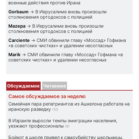
военные действия против Ирана
Gorbaum
→
В Иерусалиме вновь произошли
столкновения ортодоксов с полицией
Mazepa
→
В Иерусалиме вновь произошли
столкновения ортодоксов с полицией
Carciente
→
СМИ обвинили главу «Моссад» Гофмана
«в советских чистках» и удалении несогласных
Marik
→
СМИ обвинили главу «Моссад» Гофмана «в
советских чистках» и удалении несогласных
Обсуждаемое
Читаемое
Самое обсуждаемое за неделю
Семейная пара репатриантов из Ашкелона работала на
иранскую разведку
(10)
В Израиле выросли темпы эмиграции населения,
уезжают профессионалы
(9)
Бойкот в школе привел к самоубийству школьницы.