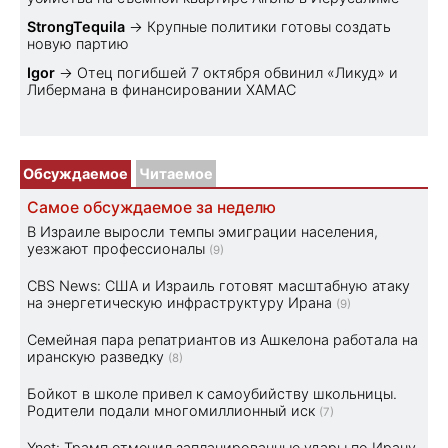
StrongTequila
→
Крупные политики готовы создать
новую партию
Igor
→
Отец погибшей 7 октября обвинил «Ликуд» и
Либермана в финансировании ХАМАС
Обсуждаемое
Читаемое
Самое обсуждаемое за неделю
В Израиле выросли темпы эмиграции населения,
уезжают профессионалы
(9)
CBS News: США и Израиль готовят масштабную атаку
на энергетическую инфраструктуру Ирана
(9)
Семейная пара репатриантов из Ашкелона работала на
иранскую разведку
(8)
Бойкот в школе привел к самоубийству школьницы.
Родители подали многомиллионный иск
(7)
Ynet: Трамп отменил запланированные удары по Ирану