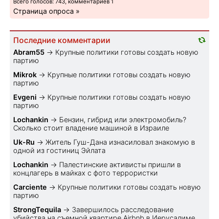
Всего голосов: 743, комментариев 1
Страница опроса »
Последние комментарии
Abram55
→
Крупные политики готовы создать новую
партию
Mikrok
→
Крупные политики готовы создать новую
партию
Evgeni
→
Крупные политики готовы создать новую
партию
Lochankin
→
Бензин, гибрид или электромобиль?
Cколько стоит владение машиной в Израиле
Uk-Ru
→
Житель Гуш-Дана изнасиловал знакомую в
одной из гостиниц Эйлата
Lochankin
→
Палестинские активисты пришли в
концлагерь в майках с фото террористки
Carciente
→
Крупные политики готовы создать новую
партию
StrongTequila
→
Завершилось расследование
убийства на съемной квартире Airbnb в Иерусалиме