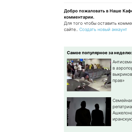
Добро пожаловать в Наше Кафе
комментарии.
Для того чтобы оставить комме
сайте..
Создать новый аккаунт
Самое популярное за неделю
Антисеми
в аэропо
выкриков
прав»
Семейная
репатриа
Ашкелона
иранскую