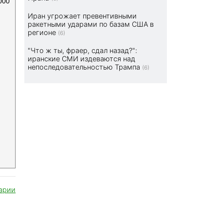
000
Иран угрожает превентивными
ракетными ударами по базам США в
регионе
(6)
"Что ж ты, фраер, сдал назад?":
иранские СМИ издеваются над
непоследовательностью Трампа
(6)
арии