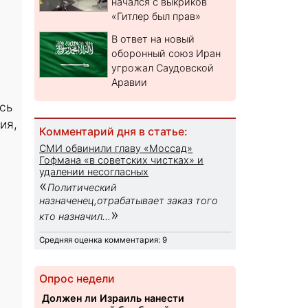
начался с выкриков
«Гитлер был прав»
В ответ на новый
оборонный союз Иран
угрожал Саудовской
Аравии
сь
ия,
Комментарий дня в статье:
СМИ обвинили главу «Моссад»
Гофмана «в советских чистках» и
удалении несогласных
«
Политический
назначенец,отрабатывает заказ того
»
кто назначил...
Средняя оценка комментария: 9
Опрос недели
Должен ли Израиль нанести