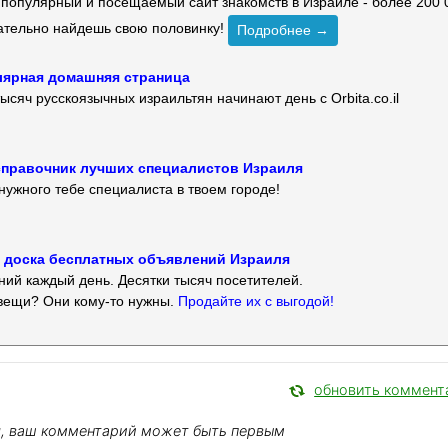
й популярный и посещаемый сайт знакомств в Израиле - более 200 
зательно найдешь свою половинку!
Подробнее →
улярная домашняя страница
ысяч русскоязычных израильтян начинают день с Orbita.co.il
 — справочник лучших специалистов Израиля
нужного тебе специалиста в твоем городе!
 — доска бесплатных объявлений Израиля
ий каждый день. Десятки тысяч посетителей.
вещи? Они кому-то нужны.
Продайте их с выгодой!
обновить коммент
я, ваш комментарий может быть первым