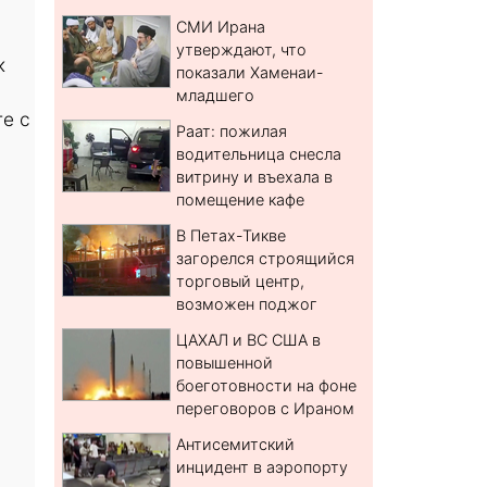
СМИ Ирана
утверждают, что
к
показали Хаменаи-
младшего
е с
Раат: пожилая
водительница снесла
витрину и въехала в
помещение кафе
В Петах-Тикве
загорелся строящийся
торговый центр,
возможен поджог
ЦАХАЛ и ВС США в
повышенной
боеготовности на фоне
переговоров с Ираном
Антисемитский
инцидент в аэропорту