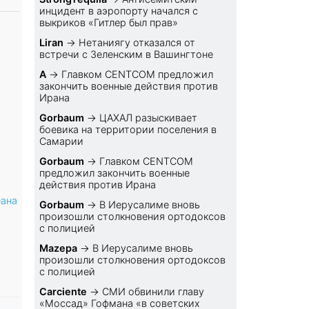
инцидент в аэропорту начался с
выкриков «Гитлер был прав»
Liran
→
Нетаниягу отказался от
встречи с Зеленским в Вашингтоне
A
→
Главком CENTCOM предложил
закончить военные действия против
Ирана
Gorbaum
→
ЦАХАЛ разыскивает
боевика на территории поселения в
Самарии
Gorbaum
→
Главком CENTCOM
предложил закончить военные
действия против Ирана
еана
Gorbaum
→
В Иерусалиме вновь
произошли столкновения ортодоксов
с полицией
Mazepa
→
В Иерусалиме вновь
произошли столкновения ортодоксов
с полицией
Carciente
→
СМИ обвинили главу
«Моссад» Гофмана «в советских