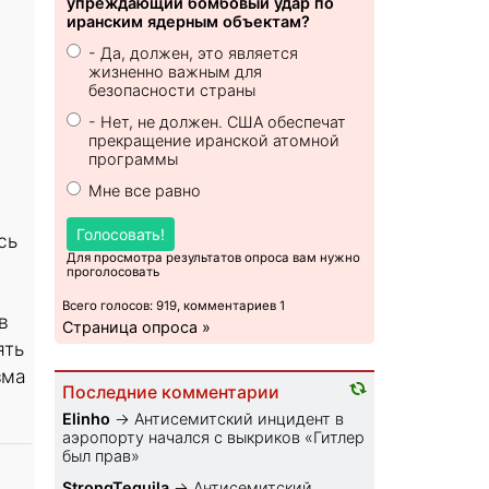
упреждающий бомбовый удар по
иранским ядерным объектам?
- Да, должен, это является
жизненно важным для
безопасности страны
- Нет, не должен. США обеспечат
прекращение иранской атомной
программы
Мне все равно
Голосовать!
сь
Для просмотра результатов опроса вам нужно
проголосовать
Всего голосов: 919, комментариев 1
в
Страница опроса »
ять
зма
Последние комментарии
Elinho
→
Антисемитский инцидент в
аэропорту начался с выкриков «Гитлер
был прав»
StrongTequila
→
Антисемитский