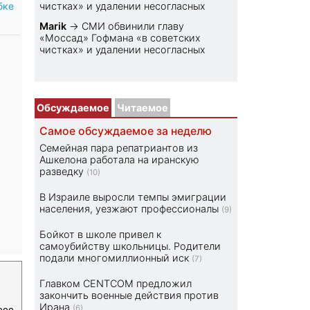
бке
чистках» и удалении несогласных
Marik
→
СМИ обвинили главу
«Моссад» Гофмана «в советских
чистках» и удалении несогласных
Обсуждаемое
Читаемое
Самое обсуждаемое за неделю
Семейная пара репатриантов из
Ашкелона работала на иранскую
разведку
(10)
В Израиле выросли темпы эмиграции
населения, уезжают профессионалы
(9)
Бойкот в школе привел к
самоубийству школьницы. Родители
подали многомиллионный иск
(7)
Главком CENTCOM предложил
закончить военные действия против
Ирана
(6)