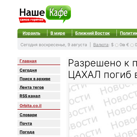
Израиль
В мире
Ближний Восток
Полити
Сегодня воскресенье, 9 августа |
Валюта
:
$
0₪
€
Разрешено к 
Главная
Сегодня
ЦАХАЛ погиб 
Поиск в архиве
Лента тегов
RSS канал
Orbita.co.il
Словари
Почта
Погода