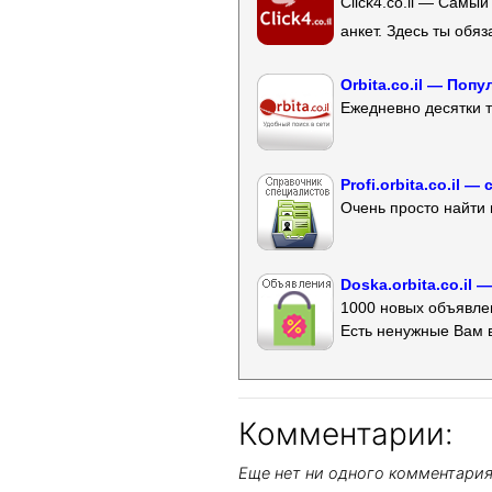
Click4.co.il — Самы
анкет. Здесь ты обя
Orbita.co.il — Поп
Ежедневно десятки т
Profi.orbita.co.il
Очень просто найти 
Doska.orbita.co.il
1000 новых объявлен
Есть ненужные Вам 
Комментарии:
Еще нет ни одного комментари