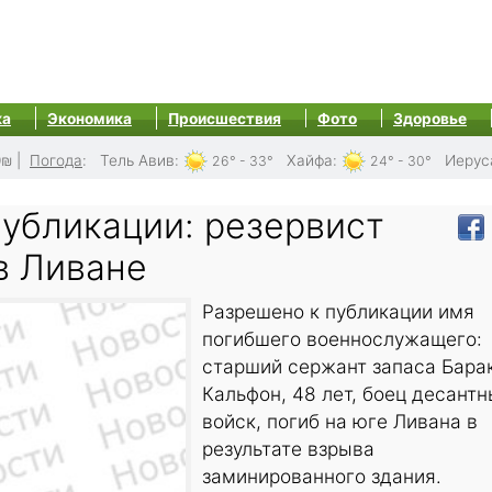
ка
Экономика
Происшествия
Фото
Здоровье
0₪
|
Погода
:
Тель Авив
:
Хайфа
:
Иерус
26° - 33°
24° - 30°
публикации: резервист
в Ливане
Разрешено к публикации имя
погибшего военнослужащего:
старший сержант запаса Бара
Кальфон, 48 лет, боец десантн
войск, погиб на юге Ливана в
результате взрыва
заминированного здания.