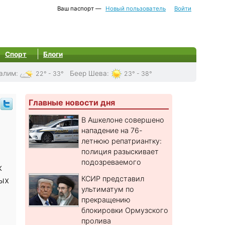
Ваш паспорт —
Новый пользователь
Войти
Спорт
Блоги
алим
:
Беер Шева
:
22° - 33°
23° - 38°
Главные новости дня
В Ашкелоне совершено
нападение на 76-
летнюю репатриантку:
полиция разыскивает
подозреваемого
к
КСИР представил
ых
ультиматум по
прекращению
блокировки Ормузского
пролива