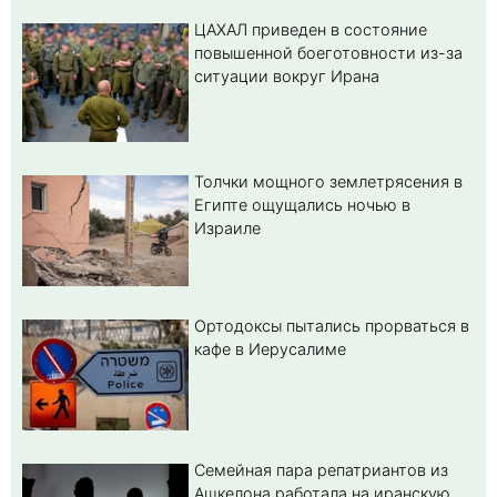
ЦАХАЛ приведен в состояние
повышенной боеготовности из-за
ситуации вокруг Ирана
Толчки мощного землетрясения в
Египте ощущались ночью в
Израиле
Ортодоксы пытались прорваться в
кафе в Иерусалиме
Семейная пара репатриантов из
Ашкелона работала на иранскую