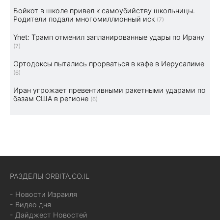
Бойкот в школе привел к самоубийству школьницы.
Родители подали многомиллионный иск
(7)
Ynet: Трамп отменил запланированные удары по Ирану
(7)
Ортодоксы пытались прорваться в кафе в Иерусалиме
(6)
Иран угрожает превентивными ракетными ударами по
базам США в регионе
(6)
РАЗДЕЛЫ ORBITA.CO.IL
- Новости Израиля
- Видео дня
- Дайджест Новостей