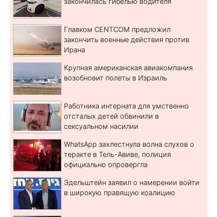
закончилась гибелью водителя
Главком CENTCOM предложил
закончить военные действия против
Ирана
Крупная американская авиакомпания
возобновит полеты в Израиль
Работника интерната для умственно
отсталых детей обвинили в
сексуальном насилии
WhatsApp захлестнула волна слухов о
теракте в Тель-Авиве, полиция
официально опровергла
Эдельштейн заявил о намерении войти
в широкую правящую коалицию