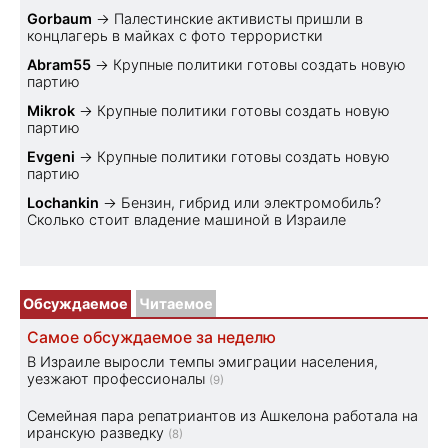
Gorbaum
→
Палестинские активисты пришли в
концлагерь в майках с фото террористки
Abram55
→
Крупные политики готовы создать новую
партию
Mikrok
→
Крупные политики готовы создать новую
партию
Evgeni
→
Крупные политики готовы создать новую
партию
Lochankin
→
Бензин, гибрид или электромобиль?
Cколько стоит владение машиной в Израиле
Обсуждаемое
Читаемое
Самое обсуждаемое за неделю
В Израиле выросли темпы эмиграции населения,
уезжают профессионалы
(9)
Семейная пара репатриантов из Ашкелона работала на
иранскую разведку
(8)