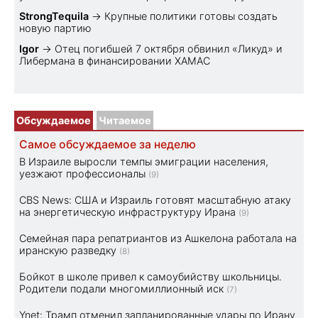
StrongTequila
→
Крупные политики готовы создать
новую партию
Igor
→
Отец погибшей 7 октября обвинил «Ликуд» и
Либермана в финансировании ХАМАС
Обсуждаемое
Читаемое
Самое обсуждаемое за неделю
В Израиле выросли темпы эмиграции населения,
уезжают профессионалы
(9)
CBS News: США и Израиль готовят масштабную атаку
на энергетическую инфраструктуру Ирана
(9)
Семейная пара репатриантов из Ашкелона работала на
иранскую разведку
(8)
Бойкот в школе привел к самоубийству школьницы.
Родители подали многомиллионный иск
(7)
Ynet: Трамп отменил запланированные удары по Ирану