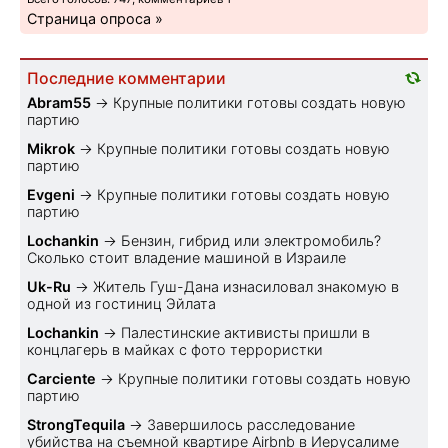
Страница опроса »
Последние комментарии
Abram55
→
Крупные политики готовы создать новую
партию
Mikrok
→
Крупные политики готовы создать новую
партию
Evgeni
→
Крупные политики готовы создать новую
партию
Lochankin
→
Бензин, гибрид или электромобиль?
Cколько стоит владение машиной в Израиле
Uk-Ru
→
Житель Гуш-Дана изнасиловал знакомую в
одной из гостиниц Эйлата
Lochankin
→
Палестинские активисты пришли в
концлагерь в майках с фото террористки
Carciente
→
Крупные политики готовы создать новую
партию
StrongTequila
→
Завершилось расследование
убийства на съемной квартире Airbnb в Иерусалиме