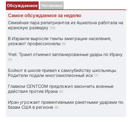
Обсуждаемое
Читаемое
Самое обсуждаемое за неделю
Семейная пара репатриантов из Ашкелона работала на
иранскую разведку
(10)
В Израиле выросли темпы эмиграции населения,
уезжают профессионалы
(9)
Ynet: Трамп отменил запланированные удары по Ирану
(7)
Бойкот в школе привел к самоубийству школьницы.
Родители подали многомиллионный иск
(7)
Главком CENTCOM предложил закончить военные
действия против Ирана
(6)
Иран угрожает превентивными ракетными ударами по
базам США в регионе
(6)