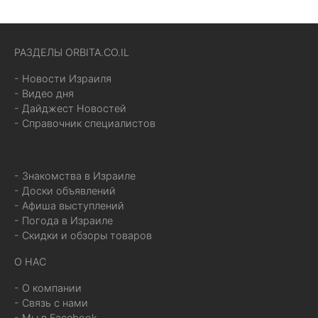
РАЗДЕЛЫ ORBITA.CO.IL
- Новости Израиля
- Видео дня
- Дайджест Новостей
- Справочник специалистов
- Знакомства в Израиле
- Доски объявлений
- Афиша выступлений
- Погода в Израиле
- Скидки и обзоры товаров
О НАС
- О компании
- Связь с нами
- Мы в Facebook