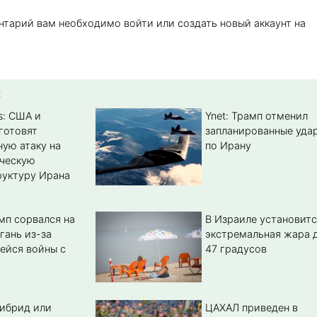
нтарий вам необходимо войти или создать новый аккаунт на
:
s: США и
Ynet: Трамп отменил
готовят
запланированные уда
ую атаку на
по Ирану
ическую
уктуру Ирана
мп сорвался на
В Израиле установитс
гань из-за
экстремальная жара 
ейся войны с
47 градусов
гибрид или
ЦАХАЛ приведен в