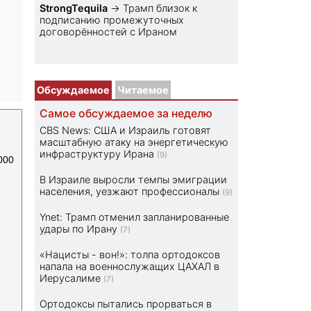
StrongTequila
→
Трамп близок к
подписанию промежуточных
договорённостей с Ираном
Обсуждаемое
Читаемое
Самое обсуждаемое за неделю
CBS News: США и Израиль готовят
масштабную атаку на энергетическую
инфраструктуру Ирана
(9)
000
В Израиле выросли темпы эмиграции
населения, уезжают профессионалы
(9)
Ynet: Трамп отменил запланированные
удары по Ирану
(7)
«Нацисты - вон!»: толпа ортодоксов
напала на военнослужащих ЦАХАЛ в
Иерусалиме
(7)
Ортодоксы пытались прорваться в