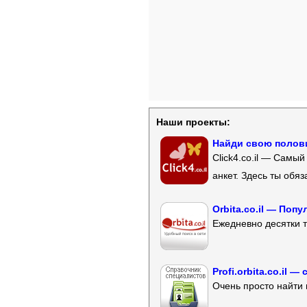
Наши проекты:
Найди свою полови
Click4.co.il — Самы
анкет. Здесь ты обя
Orbita.co.il — Поп
Ежедневно десятки т
Profi.orbita.co.il
Очень просто найти 