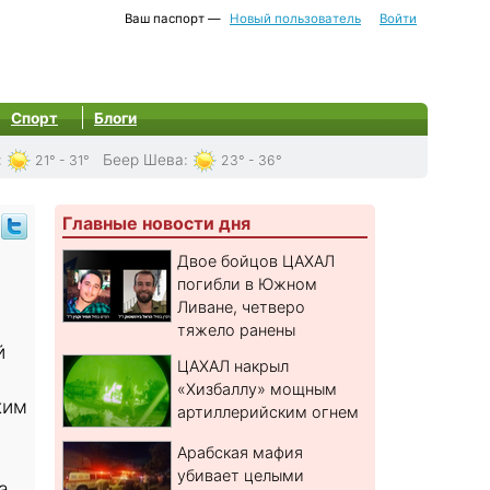
Ваш паспорт —
Новый пользователь
Войти
Спорт
Блоги
:
Беер Шева
:
21° - 31°
23° - 36°
Главные новости дня
Двое бойцов ЦАХАЛ
погибли в Южном
Ливане, четверо
тяжело ранены
й
ЦАХАЛ накрыл
«Хизбаллу» мощным
ким
артиллерийским огнем
Арабская мафия
убивает целыми
а