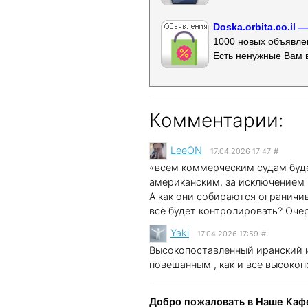
Doska.orbita.co.il
1000 новых объявлен
Есть ненужные Вам 
Комментарии:
LeeON
17.04.2026 17:47
#
«всем коммерческим судам буд
американским, за исключением 
А как они собираются ограничи
всё будет контролировать? Оче
Yaki
17.04.2026 17:59
#
Высокопоставленный иранский ис
повешанным , как и все высоко
Добро пожаловать в Наше Кафе