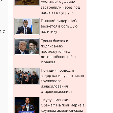
семьями: мужчину
застрелили через год
после его супруги
Бывший лидер ШАС
вернется в большую
и с
политику
Трамп близок к
подписанию
промежуточных
договорённостей с
Ираном
Полиция проводит
задержания участников
группового
изнасилования
старшеклассницы
"Мусульманский
Обама": На праймериз в
крупном американском