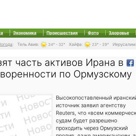
ка
Экономика
Происшествия
Фото
Здоровье
Погода
:
Тель Авив
:
Хайфа
:
Иерусалим
24° - 32°
23° - 29°
ят часть активов Ирана в
оворенности по Ормузскому
Высокопоставленный ирански
источник заявил агентству
Reuters, что «всем коммерчес
судам будет разрешено
проходить через Ормузский
пролив, даже американским, з