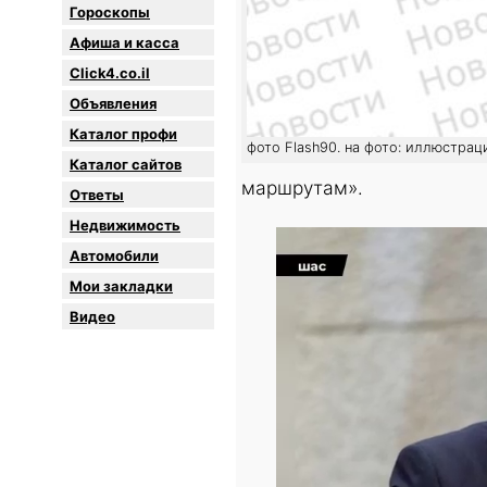
Гороскопы
Афиша и касса
Click4.co.il
Объявления
Каталог профи
фото Flash90. на фото: иллюстрац
Каталог сайтов
маршрутам».
Oтветы
Недвижимость
Автомобили
Мои закладки
Видео