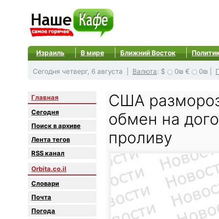
Израиль
В мире
Ближний Восток
Полити
Сегодня четверг, 6 августа |
Валюта
:
$
0₪
€
0₪
|
США размороз
Главная
Сегодня
обмен на дог
Поиск в архиве
проливу
Лента тегов
RSS канал
Orbita.co.il
Словари
Почта
Погода