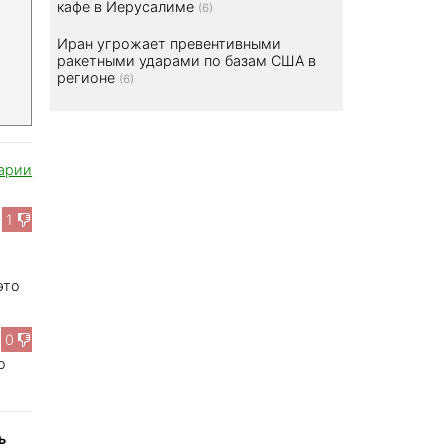
кафе в Иерусалиме
(6)
Иран угрожает превентивными
ракетными ударами по базам США в
регионе
(6)
арии
1
это
0
о
ь