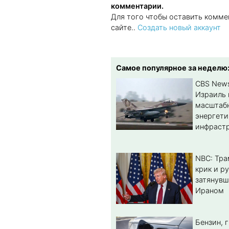
комментарии.
Для того чтобы оставить комме
сайте..
Создать новый аккаунт
Самое популярное за неделю
CBS New
Израиль 
масштабн
энергет
инфрастр
NBC: Тра
крик и ру
затянувш
Ираном
Бензин, 