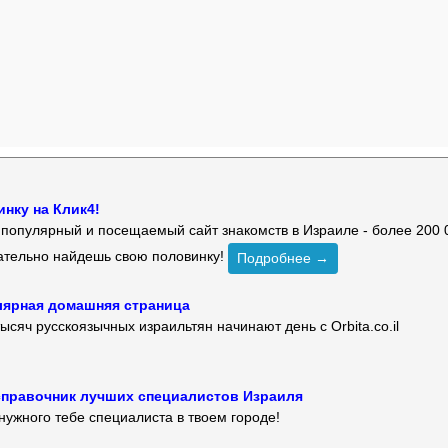
нку на Клик4!
й популярный и посещаемый сайт знакомств в Израиле - более 200 
зательно найдешь свою половинку!
Подробнее →
улярная домашняя страница
ысяч русскоязычных израильтян начинают день с Orbita.co.il
 — справочник лучших специалистов Израиля
нужного тебе специалиста в твоем городе!