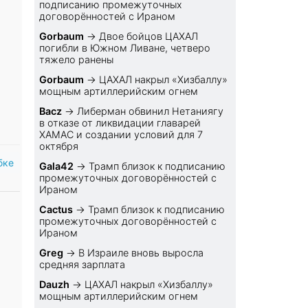
подписанию промежуточных
договорённостей с Ираном
Gorbaum
→
Двое бойцов ЦАХАЛ
погибли в Южном Ливане, четверо
тяжело ранены
Gorbaum
→
ЦАХАЛ накрыл «Хизбаллу»
мощным артиллерийским огнем
Bacz
→
Либерман обвинил Нетаниягу
в отказе от ликвидации главарей
ХАМАС и создании условий для 7
октября
бке
Gala42
→
Трамп близок к подписанию
промежуточных договорённостей с
Ираном
Cactus
→
Трамп близок к подписанию
промежуточных договорённостей с
Ираном
Greg
→
В Израиле вновь выросла
средняя зарплата
Dauzh
→
ЦАХАЛ накрыл «Хизбаллу»
мощным артиллерийским огнем