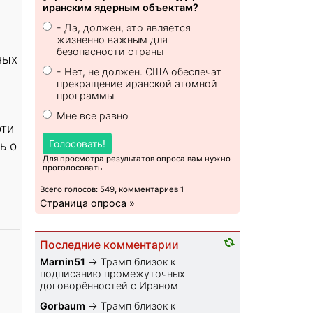
иранским ядерным объектам?
- Да, должен, это является
жизненно важным для
безопасности страны
ных
- Нет, не должен. США обеспечат
прекращение иранской атомной
программы
Мне все равно
эти
Голосовать!
ь о
Для просмотра результатов опроса вам нужно
проголосовать
Всего голосов: 549, комментариев 1
Страница опроса »
Последние комментарии
Marnin51
→
Трамп близок к
подписанию промежуточных
договорённостей с Ираном
Gorbaum
→
Трамп близок к