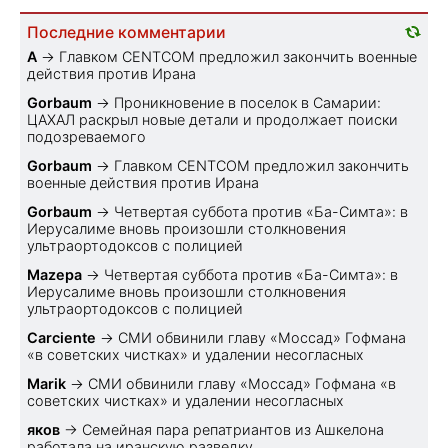
Последние комментарии
A
→
Главком CENTCOM предложил закончить военные
действия против Ирана
Gorbaum
→
Проникновение в поселок в Самарии:
ЦАХАЛ раскрыл новые детали и продолжает поиски
подозреваемого
Gorbaum
→
Главком CENTCOM предложил закончить
военные действия против Ирана
Gorbaum
→
Четвертая суббота против «Ба-Симта»: в
Иерусалиме вновь произошли столкновения
ультраортодоксов с полицией
Mazepa
→
Четвертая суббота против «Ба-Симта»: в
Иерусалиме вновь произошли столкновения
ультраортодоксов с полицией
Carciente
→
СМИ обвинили главу «Моссад» Гофмана
«в советских чистках» и удалении несогласных
Marik
→
СМИ обвинили главу «Моссад» Гофмана «в
советских чистках» и удалении несогласных
яков
→
Семейная пара репатриантов из Ашкелона
работала на иранскую разведку