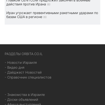
Главком CENTCOM предложил закончить военные
действия против Ирана
(6)
Иран угрожает превентивными ракетными ударами по
базам США в регионе
(6)
РАЗДЕЛЫ ORBITA.CO.IL
- Новости Израиля
- Видео дня
- Дайджест Новостей
- Справочник специалистов
- Знакомства в Израиле
- Доски объявлений
- Афиша выступлений