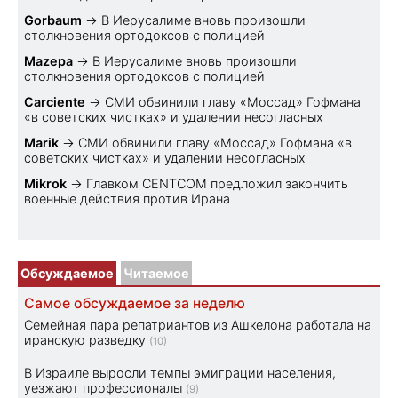
Gorbaum
→
В Иерусалиме вновь произошли
столкновения ортодоксов с полицией
Mazepa
→
В Иерусалиме вновь произошли
столкновения ортодоксов с полицией
Carciente
→
СМИ обвинили главу «Моссад» Гофмана
«в советских чистках» и удалении несогласных
Marik
→
СМИ обвинили главу «Моссад» Гофмана «в
советских чистках» и удалении несогласных
Mikrok
→
Главком CENTCOM предложил закончить
военные действия против Ирана
Обсуждаемое
Читаемое
Самое обсуждаемое за неделю
Семейная пара репатриантов из Ашкелона работала на
иранскую разведку
(10)
В Израиле выросли темпы эмиграции населения,
уезжают профессионалы
(9)