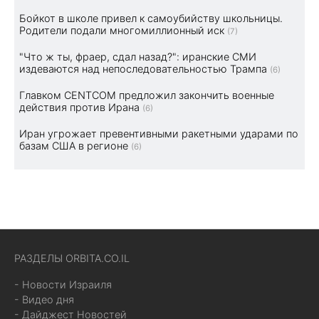
Бойкот в школе привел к самоубийству школьницы.
Родители подали многомиллионный иск
(7)
"Что ж ты, фраер, сдал назад?": иранские СМИ
издеваются над непоследовательностью Трампа
(6)
Главком CENTCOM предложил закончить военные
действия против Ирана
(6)
Иран угрожает превентивными ракетными ударами по
базам США в регионе
(6)
РАЗДЕЛЫ ORBITA.CO.IL
- Новости Израиля
- Видео дня
- Дайджест Новостей