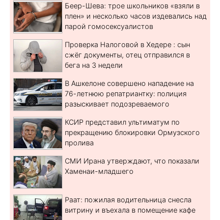
Беер-Шева: трое школьников «взяли в
плен» и несколько часов издевались над
парой гомосексуалистов
Проверка Налоговой в Хедере : сын
сжёг документы, отец отправился в
бега на 3 недели
В Ашкелоне совершено нападение на
76-летнюю репатриантку: полиция
разыскивает подозреваемого
КСИР представил ультиматум по
прекращению блокировки Ормузского
пролива
СМИ Ирана утверждают, что показали
Хаменаи-младшего
Раат: пожилая водительница снесла
витрину и въехала в помещение кафе