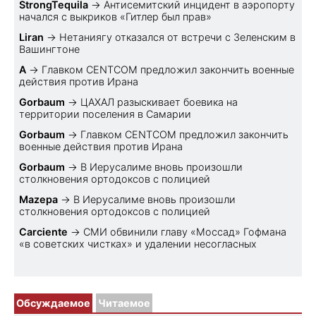
StrongTequila
→
Антисемитский инцидент в аэропорту
начался с выкриков «Гитлер был прав»
Liran
→
Нетаниягу отказался от встречи с Зеленским в
Вашингтоне
A
→
Главком CENTCOM предложил закончить военные
действия против Ирана
Gorbaum
→
ЦАХАЛ разыскивает боевика на
территории поселения в Самарии
Gorbaum
→
Главком CENTCOM предложил закончить
военные действия против Ирана
Gorbaum
→
В Иерусалиме вновь произошли
столкновения ортодоксов с полицией
Mazepa
→
В Иерусалиме вновь произошли
столкновения ортодоксов с полицией
Carciente
→
СМИ обвинили главу «Моссад» Гофмана
«в советских чистках» и удалении несогласных
Обсуждаемое
Читаемое