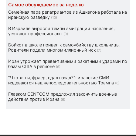
Самое обсуждаемое за неделю
Семейная пара репатриантов из Ашкелона работала на
иранскую разведку
(10)
В Израиле выросли темпы эмиграции населения,
уезжают профессионалы
(9)
Бойкот в школе привел к самоубийству школьницы.
Родители подали многомиллионный иск
(7)
Иран угрожает превентивными ракетными ударами по
базам США в регионе
(6)
"Что ж ты, фраер, сдал назад?": иранские СМИ
издеваются над непоследовательностью Трампа
(6)
Главком CENTCOM предложил закончить военные
действия против Ирана
(6)