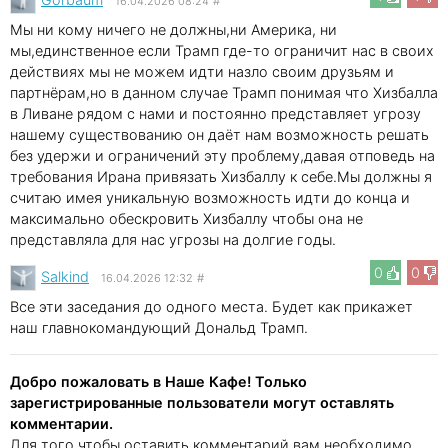
16.04.2026 08:24
#
Мы ни кому ничего не должны,ни Америка, ни
мы,единственное если Трамп где-то ограничит нас в своих
действиях мы не можем идти назло своим друзьям и
партнёрам,но в данном случае Трамп понимая что Хизбалла
в Ливане рядом с нами и постоянно представляет угрозу
нашему существованию он даёт нам возможность решать
без удержи и ограничений эту проблему,давая отповедь на
требования Ирана привязать Хизбаллу к себе.Мы должны я
считаю имея уникальную возможность идти до конца и
максимально обескровить Хизбаллу чтобы она не
представляла для нас угрозы на долгие годы.
0
0
Salkind
16.04.2026 12:32
#
Все эти заседания до одного места. Будет как прикажет
наш главнокомандующий Дональд Трамп.
Добро пожаловать в Наше Кафе! Только
зарегистрированные пользователи могут оставлять
комментарии.
Для того чтобы оставить комментарий вам необходимо