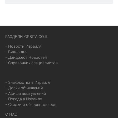
РАЗДЕЛЫ ORBITA.CO.IL
- Новости Израиля
- Видео дня
- Дайджест Новостей
- Справочник специалистов
- Знакомства в Израиле
- Доски объявлений
- Афиша выступлений
- Погода в Израиле
- Скидки и обзоры товаров
О НАС