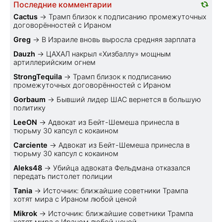
Последние комментарии
Cactus
→
Трамп близок к подписанию промежуточных
договорённостей с Ираном
Greg
→
В Израиле вновь выросла средняя зарплата
Dauzh
→
ЦАХАЛ накрыл «Хизбаллу» мощным
артиллерийским огнем
StrongTequila
→
Трамп близок к подписанию
промежуточных договорённостей с Ираном
Gorbaum
→
Бывший лидер ШАС вернется в большую
политику
LeeON
→
Адвокат из Бейт-Шемеша принесла в
тюрьму 30 капсул с кокаином
Carciente
→
Адвокат из Бейт-Шемеша принесла в
тюрьму 30 капсул с кокаином
Aleks48
→
Убийца адвоката Фельдмана отказался
передать пистолет полиции
Tania
→
Источник: ближайшие советники Трампа
хотят мира с Ираном любой ценой
Mikrok
→
Источник: ближайшие советники Трампа
хотят мира с Ираном любой ценой