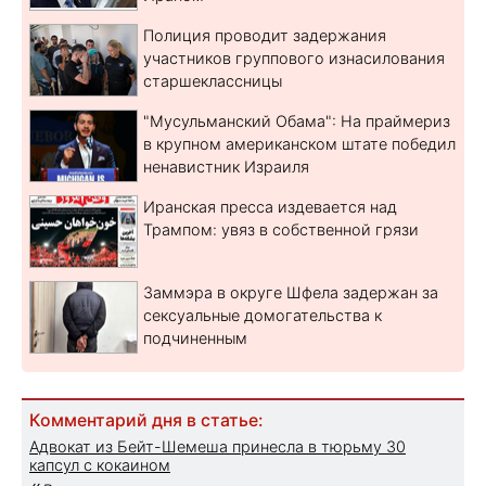
Полиция проводит задержания
участников группового изнасилования
старшеклассницы
"Мусульманский Обама": На праймериз
в крупном американском штате победил
ненавистник Израиля
Иранская пресса издевается над
Трампом: увяз в собственной грязи
Заммэра в округе Шфела задержан за
сексуальные домогательства к
подчиненным
Комментарий дня в статье:
Адвокат из Бейт-Шемеша принесла в тюрьму 30
капсул с кокаином